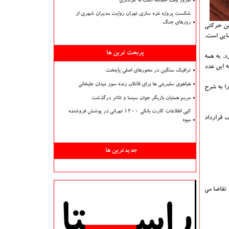
امروز وقت حماسه است نه عزاداری
شکست پروژه غزه سازی تهران روایت مدیران شهری از
روزهای جنگ
ین حرکتی
مایی است.
پربحث ترین ها
نگارش است دارد. به همه
ه این عدد
ترافیک سنگین در محورهای اصلی پایتخت
هیاهوی سلبریتی ها برای قاتلان زنده سوز میدان علیخانی
ی کانون فیلم نامه نویسان، با در نظر گرفتن شرایط اقتصادی و افزایش نرخ تورم، نرخ پیشنهادی برای انواع نگارش فیلم نامه های داستانی در سال ۱۴۰۰ را به شرح
مریم همتیان بازیگر جوان سینما و تئاتر درگذشت
کپی اطلاعات کارت بانکی ۱۲۰۰ تهرانی در پوشش فروشنده
ف قرارداد
میوه
جدیدترین ها
 تقاضا می