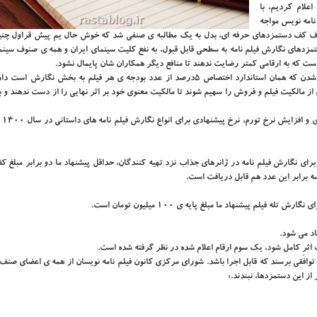
علام کردیم، با
نامه نویس مواجه
شفاف کف دستمزدهای حرفه ای، بدل به یک مطالبه ی صنفی شد که خوش حال یم پیش قراول چن
تمزدهای نگارش فیلم نامه به سطحی قابل قبول، به نفع کلیت سینمای ایران و همه ی صنوف سین
است که به ارقامی کمتر رضایت ندهند تا منافع دیگر همکاران شان پایمال نشود.
باور داریم هنوز دستمزد نگارش فیلم نامه فاصله ی بسیاری تا واقعی شدن که همان استاندارد اختصاص ۵درصد از عدد بودجه ی هر فیلم به بخش 
از مالکیت فیلم و فروش را سهیم شوند تا مالکیت معنوی خود بر اثر نهایی را از دست ندهند و ب
شورای مرکز
 شود. برای نگارش فیلم نامه در ژانرهای جذاب نزد تهیه کنندگان، حداقل پیشنهاد ما دو برابر مبلغ ک
سه برابر این عدد هم قابل دریافت است.
ک اثرِ کامل شود، یک سوم ارقام اعلام شده در نظر گرفته شده است.
 توافقی برسند که قابل اجرا باشد. شورای مرکزی کانون فیلم نامه نویسان از همه ی اعضای صنف
ز این دستمزدها، نبندند.»