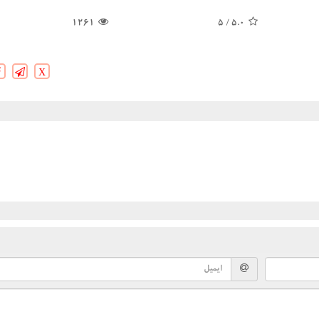
1261
/ 5
5.0
X