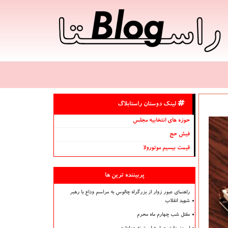
لینک دوستان راستابلاگ
حوزه های انتخابیه مجلس
فیش حج
قیمت بیسیم موتورولا
پربیننده ترین ها
راهنمای عبور زوار از بزرگراه چالوس به مراسم وداع با رهبر
شهید انقلاب
مقتل شب چهارم ماه محرم