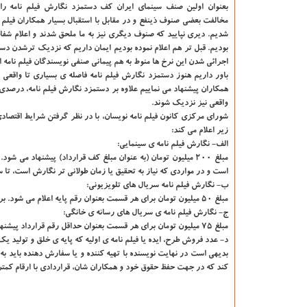
بعنوان اولین صنف سینمای ایران کف دستمزد نگارش فیلم نامه را ا
مخالفت بعضی صنوف ذینفع و در مقابل با استقبال بسیار همکاران فیلم 
شدیم. دیری نپایید که صنوف دیگری نیز به ما ملحق شدند و اعلام 
بودیم. قبل تر هم اعلام نموده بودیم ایمان داریم که نزدیک ترشدن دس
اجرائی شدن این نرخ ها منوط به هم پیمانی صنفی نویسندگان فیلم نامه 
همکاران پیشنهاد می نماییم علاوه بر دستمزد نگارش فیلم نامه، درصدی 
واقعی نیز نزدیک شوند.
زیر اعلام می کند:
الف- نگارش فیلم نامه ی سینمایی:
مبلغ ۲۰۰ میلیون تومان (به عنوان مبلغ کف قرارداد) پیشنهاد می
است و در مواردی که نیاز به تحقیق یا زمان طولانی تر نگارش است، تا 
ب- نگارش فیلم نامه سریال های تلویزیونی:
مبلغ ۵۰ میلیون تومان برای هر قسمت بعنوان رقم پایه اعلام می شود. برای نگارش تله فیلم پیشنهاد ما مبلغ پایه ی ۱۰۰ میلیون تومان است.
ج- نگارش فیلم نامه ی سریال های رسانه ی خانگی:
مبلغ ۷۵ میلیون تومان برای هر قسمت بعنوان حداقل رقم قرارداد پیشنهاد می شود.
د- عدد فروش طرح، ایده یا فیلم نامه ی اولیه که پایه ی خلق و تولید ی
بدیهی است در نهایت نویسنده با تهیه کننده و یا سفارش دهنده باید به
کند که در جهت حفظ حقوق خود و همکاران شان، قراردادی با ارقام کمتر ا