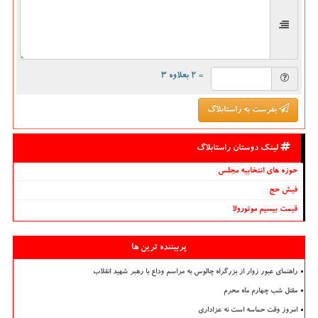
= ۲ بعلاوه ۳
بفرست به راستابلاگ
لینک دوستان راستابلاگ
حوزه های انتخابیه مجلس
فیش حج
قیمت بیسیم موتورولا
پربیننده ترین ها
راهنمای عبور زوار از بزرگراه چالوس به مراسم وداع با رهبر شهید انقلاب
مقتل شب چهارم ماه محرم
امروز وقت حماسه است نه عزاداری