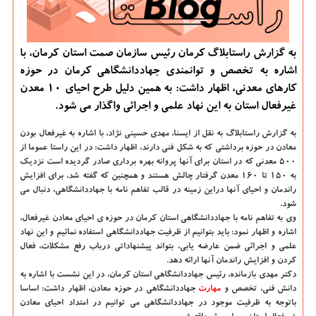
به گزارش راستابلاگ کرمان رئیس سازمان صمت استان کرمان، با
اشاره به تخصص و توانمندی جهاددانشگاهی کرمان در حوزه
کارهای معدنی، اظهار داشت: به همین دلیل طرح احیای 10 معدن
غیرفعال استان به این نهاد علمی و اجرائی واگذار می شود.
به گزارش راستابلاگ به نقل از ایسنا، مهدی حسینی نژاد، با اشاره به غیرفعال بودن
معادن در حوزه برداشتی که به شکل فنی دارند، اظهار داشت: در این راستا عموما از
۵۰۰ معدنی که در استان برای آنها پروانه بهره برداری صادر گردیده است نزدیک
به ۱۵۰ تا ۱۶۰ معدن گرفتار چالش هستند و همچنین که گفته شد، برای افزایش
راندمان و احیای آنها دراین زمینه در قالب تفاهم نامه با جهاددانشگاهی، دنبال می
شود.
وی به تفاهم نامه با جهاددانشگاهی استان کرمان در حوزه ی احیای معادن غیرفعال،
اشاره و اظهار نمود: باید بتوانیم از ظرفیت جهاددانشگاهی استفاده نمائیم و این نهاد
علمی و اجرائی ضمن عارضه یابی، بتواند پیشنهاداتی درباب رفع مشکلات، فعال
کردن و افزایش راندمان آنها ارائه دهد.
دکتر مهدی بازمانده، رئیس جهاددانشگاهی استان کرمان، در این نشست با اشاره به
دانش فنی، تخصص و
مهارت
جهاددانشگاهی در حوزه معادن، اظهار داشت: اساسا
باتوجه به ظرفیت موجود در جهاددانشگاهی می توانیم در امتداد احیای معادن