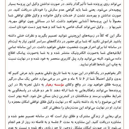
می‌تواند روی پرونده شما تأثیرگذار باشد. در صورت نداشتن وکیل این پروسه بسیار
پیچیده‌تر می‌شود. یعنی شما باید گواهی عدم سازش را خودتان دریافت کنید. در
صورت نداشتن و بهره‌مند نشدن از خدمات وکیل خانواده و وکیل طلاق توافقی شما
معمولاً با این پروسه‌ها آشنایی نخواهید داشت. اما در مسائلی چون توافق مهریه،
شیربها و … وکیل نمی‌تواند کمک خاصی به شما کند و همه چیز دست خودتان است.
مگر این که کلاً در زمینه‌های این‌چنینی نتوانید تصمیم بگیرید و نظرات خنثی داشته
باشید. فراموش نکنید که شما برای حضور در دادگاه‌های سراسر کشور نیاز به ثبت‌نام
در سامانه ثنا برای احراز هویت شخصیت حقیقی خواهید داشت. در این سامانه تمامی
ابلاغیه‌های شما به‌صورت الکترونیک منتشر شده و به شما به‌صورت پیامک اطلاع
داده می‌شود. البته می‌توانید وارد پنل کاربری منحصر به خود شده و در نهایت نسبت
به چاپ این نامه‌ها اقدام نمایید.
اگر بخواهیم در یک‌کلام در این مورد به شما تاریخ دقیقی بدهیم. باید عرض کنیم که
بدون وکیل احتمالاً شما از 6 تا 9 ماه و حتی در برخی موارد خاص یک سال درگیر
پروسه طلاق خواهید بود. در واقع وکلای
مؤسسه رهیار
به دلیل تجربه بالا در این
پرونده‌ها می‌توانند راهکارهایی به شما ارائه دهند تا هر دو طرف در پاسخگویی به
شرایط مطلوب برسند و مشکلشان در کمترین زمان ممکن حل شود. البته بهتر است
که این موضوع را به یاد داشته باشید که در نهایت وکیل طلاق توافقی امکان معجزه را
ندارد. او در نهایت می‌تواند این مدت‌زمان را منطقی‌تر کند.
برای رهایی از زندگی مشترک و طلاق نیاز است که در سامانه تصمیم عضو شده و
مشاوره دریافت کنید. این مشاوره به مدت 6 جلسه و به فاصله ده روز از هم انجام
می‌شود تا در صورت امکان مشکل زوجین تا حد زیادی رفع شده و نسبت به عدم