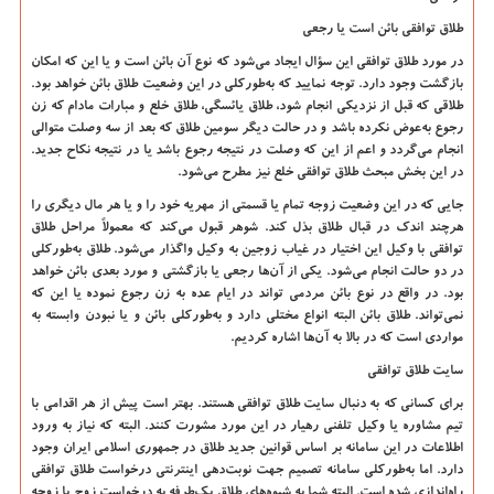
طلاق توافقی بائن است یا رجعی
در مورد طلاق توافقی این سؤال ایجاد می‌شود که نوع آن بائن است و یا این که امکان
بازگشت وجود دارد. توجه نمایید که به‌طورکلی در این وضعیت طلاق بائن خواهد بود.
طلاقی که قبل از نزدیکی انجام شود، طلاق یائسگی، طلاق خلع و مبارات مادام که زن
رجوع به‌عوض نکرده باشد و در حالت دیگر سومین طلاق که بعد از سه وصلت متوالی
انجام می‌گردد و اعم از این که وصلت در نتیجه رجوع باشد یا در نتیجه نکاح جدید.
در این بخش مبحث طلاق توافقی خلع نیز مطرح می‌شود.
جایی که در این وضعیت زوجه تمام یا قسمتی از مهریه خود را و یا هر مال دیگری را
هرچند اندک در قبال طلاق بذل کند. شوهر قبول می‌کند که معمولاً مراحل طلاق
توافقی با وکیل این اختیار در غیاب زوجین به وکیل واگذار می‌شود. طلاق به‌طورکلی
در دو حالت انجام می‌شود. یکی از آن‌ها رجعی یا بازگشتی و مورد بعدی بائن خواهد
بود. در واقع در نوع بائن مردمی تواند در ایام عده به زن رجوع نموده یا این که
نمی‌تواند. طلاق بائن البته انواع مختلی دارد و به‌طورکلی بائن و یا نبودن وابسته به
مواردی است که در بالا به آن‌ها اشاره کردیم.
سایت طلاق توافقی
برای کسانی که به دنبال سایت طلاق توافقی هستند. بهتر است پیش از هر اقدامی با
تیم مشاوره یا وکیل تلفنی رهیار در این مورد مشورت کنند. البته که نیاز به ورود
اطلاعات در این سامانه بر اساس قوانین جدید طلاق در جمهوری اسلامی ایران وجود
دارد. اما به‌طورکلی سامانه تصمیم جهت نوبت‌دهی اینترنتی درخواست طلاق توافقی
راه‌اندازی شده است. البته شما به شیوه‌های طلاق یک‌طرفه به درخواست زوج یا زوجه