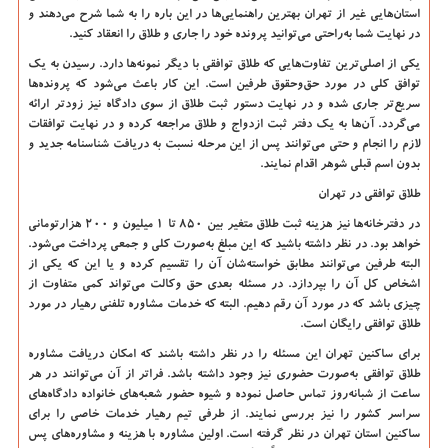
استان‌هایی غیر از تهران بهترین راهنمایی‌ها در این باره را به شما شرح می‌دهند و
در نهایت شما به‌راحتی می‌توانید پرونده خود را جاری و طلاق را انعقاد کنید.
یکی از اصلی‌ترین تفاوت‌هایی که طلاق توافقی با دیگر نمونه‌ها دارد. رسیدن به یک
توافق کلی در مورد حق‌وحقوق طرفین است. این کار باعث می‌شود که پرونده‌ها
سریع‌تر جاری شده و در نهایت دستور ثبت طلاق از سوی دادگاه نیز زودتر ارائه
می‌گردد. آن‌ها به یک دفتر ثبت ازدواج و طلاق مراجعه کرده و در نهایت توافقات
لازم را انجام و حتی می‌توانند پس از این مرحله نسبت به دریافت شناسنامه جدید و
بدون اسم قبلی شوهر اقدام نمایند.
طلاق توافقی در تهران
در دفترخانه‌ها نیز هزینه ثبت طلاق متغیر بین 850 تا 1 میلیون و 200 هزارتومانی
خواهد بود. در نظر داشته باشید که این مبلغ به‌صورت کلی و جمعی پرداخت می‌شود.
البته طرفین می‌توانند مطابق خواسته‌شان آن را تقسیم کرده و یا این که یکی از
اشخاص کل آن را بپردازد. در مسئله بعدی حق وکالت می‌تواند کمی متفاوت از
چیزی باشد که در مورد آن رقم دهیم. البته که خدمات مشاوره تلفنی رهیار در مورد
طلاق توافقی رایگان است.
برای ساکنین تهران این مسئله را در نظر داشته باشند که امکان دریافت مشاوره
طلاق توافقی به‌صورت حضوری نیز وجود داشته باشد. فراتر از آن می‌توانند در هر
ساعت از شبانه‌روز تماس حاصل نموده و شیوه حضور شعبه‌های خانواده دادگاه‌های
سراسر کشور را نیز بررسی نمایند. از طرفی تیم رهیار خدمات خاصی را برای
ساکنین استان تهران در نظر گرفته است. اولین مشاوره با هزینه و مشاوره‌های پس