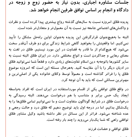
جلسات مشاوره اجباری، بدون نیاز به حضور زوج و زوجه در
دادگاه و انجام بر اساس توافق طرفین انجام خواهد شد.
پدیده طلاق امروزه نسبت به سال‌های گذشته رواج بیشتری پیدا کرده است و نظرات
و واکنش‌های اجتماعی جامعه نیز نسبت به آن معمول‌تر و متعادل‌تر شده است.
البته ما به‌هیچ‌عنوان قرارگرفتن این پدیده به‌عنوان اولین راه‌حل مشکل را تأیید
نمی‌کنیم. اما واقعیتش را بخواهید گاهی شرایط زندگی برای دو طرف آن‌قدر سخت
می‌شود که هیچ‌کدام از ما قادر به قضاوت در این مورد نیستیم. طلاق در لغت به
معنای رهایی و جداکردن است و انواع مختلفی دارد. در ایران طلاق البته نسبت به
سایر کشورها باتوجه‌به دین اسلام تفاوت‌های زیادی دارد و قطعاً شما نمی‌توانید طلاق
در ادیان دیگر را با آن مقایسه کنید. به‌هرحال مسئله این است که امروزه موضوع
طلاق پا را فراتر گذاشته است و معمولاً توسط وکلای خانواده یکی از اصلی‌ترین و
مهم‌ترین مسائلی است که باید به آن توجه کرد.
در واقع طلاق توافقی یکی از اقسام مورداستفاده در ایران است که افراد به‌واسطه
ایجاد یک حس برابر و متناسب با هم درخواست می‌دهند. البته رسیدگی به
درخواست طلاق در شرایط گوناگون متفاوت است و ما نمی‌توانیم تمامی طلاق‌ها را به
یک‌شکل بدانیم. اما در درجه اول باید توضیح دهیم که طلاق درد و حالت رجعی و
عده شناخته می‌شود. فراتر از این مسائل در نظر داشته باشید وکیل مشاور طلاق
توافقی راهی که شما یک‌بار می‌روید را چند بار رفته است.
طلاق توافقی و حضانت فرزند