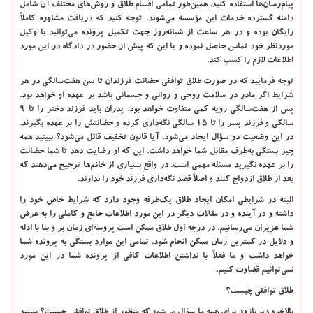
پیام‌رسان‌ها استفاده کنید. همین‌طور تمامی اقسام طلاق و روش‌های مختلف آن شامل
دامنه گسترده خدمات این مؤسسه می‌شوند. توجه کنید که دریافت مشاوره کاملاً
رایگان بوده و در هر ساعت از شبانه‌روز جهت تکمیل پرونده می‌توانید با وکیل
موردنظر خود تماس حاصل نموده و یا این که پیش از حضور در دادگاه در این مورد
اطلاعات لازم را کسب کند.
توجه فرمایید که در صورت طلاق توافقی حضانت فرزندان تا سن هفت‌سالگی در هر
شرایط اگر مادر در سلامت روحی و روانی و جسمانی باشد بر عهده او خواهد بود.
پس از هفت‌سالگی رویه کمی متفاوت خواهد بود. پدران باید فرزند دختر را تا 9
سالگی و فرزند پسر را تا 15 سالگی نگه‌داری کرده و حضانتش را بر عهده بگیرند.
در این وضعیت دو سؤال ایجاد می‌شود. آیا قانون تخفیف قائل می‌شود؟ ببینید همه
چیز بستگی به‌طرف مقابل شما خواهد داشت. این که او رضایت دهد تا شما حضانت
را بر عهده نگیرید مسئله مهمی است. در واقع بسیاری از خانم‌ها ترجیح می‌دهند که
بعد از طلاق ازدواج کنند و اصلاً قصد نگه‌داری فرزند خود را ندارند.
البته در شرایطی امکان ایجاد طلاق یک‌طرفه وجود دارد که شرایط خاص خود را
داشته و در آینده و در مقالات دیگر در این مورد اطلاعات جامع و کاملی را به عرض
شما عزیزان می‌رسانیم. در درجه اول طلاق ممکن است پروسه‌ای زمان بر و بنا با ادله
و دلایل در کمترین زمان ممکن انجام شود. تمامی این موارد بستگی به پرونده شما
خواهد داشت و ما فعلاً با نداشتن اطلاعات کافی از پرونده شما در این مورد
نمی‌توانیم قضاوت کنیم.
طلاق توافقی چیست؟
بالاخره دیریازود برای همه ما سؤال می‌شود که منظور از طلاق توافقی چیست؟ ببینید