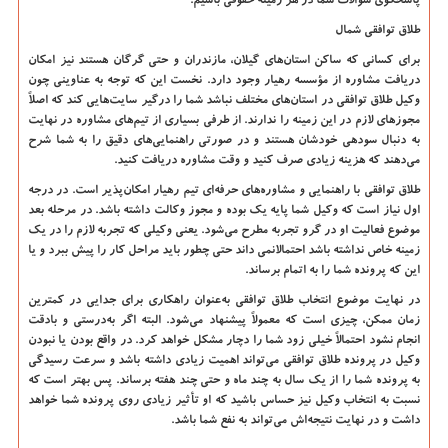
پاسخگوی سؤالات شما در هر زمینه حقوقی باشیم.
طلاق توافقی شمال
برای کسانی که ساکن استان‌های گیلان، مازندران و حتی گرگان هستند نیز امکان
دریافت مشاوره از مؤسسه رهیار وجود دارد. نخست این که توجه به عناوینی چون
وکیل طلاق توافقی در استان‌های مختلف نباشد شما را درگیر سایت‌هایی کند که اصلاً
مجوزهای لازم در این زمینه را ندارند. از طرفی بسیاری از تیم‌های مشاوره در نهایت
به دنبال سودهی خودشان هستند و در صورتی راهنمایی‌های دقیق را به شما شرح
می‌دهند که هزینه زیادی صرف کنید و وقت مشاوره دریافت کنید.
طلاق توافقی با راهنمایی و مشاوره‌های حرفه‌ای تیم رهیار امکان‌پذیر است. در درجه
اول نیاز است که وکیل شما پایه یک بوده و مجوز وکالت داشته باشد. در مرحله بعد
موضوع فعالیت او در گرو تجربه مطرح می‌شود. یعنی وکیلی که تجربه لازم را در یک
زمینه خاص نداشته باشد احتمالانمی داند حتی چطور باید مراحل کار را پیش ببرد و یا
این که پرونده شما را به اتمام برساند.
در نهایت موضوع انتخاب طلاق توافقی به‌عنوان راهکاری برای جدایی در کمترین
زمان ممکن، چیزی است که معمولاً پیشنهاد می‌شود. البته اگر به‌درستی و بادقت
انجام نشود احتمالاً خیلی زود شما را دچار مشکل خواهد کرد. در واقع بودن یا نبودن
وکیل در پرونده طلاق توافقی می‌تواند اهمیت زیادی داشته باشد و سرعت رسیدگی
به پرونده شما را از یک سال به چند ماه و حتی چند هفته برساند. پس بهتر است که
نسبت به انتخاب وکیل نیز حساس باشید که او تأثیر زیادی روی پرونده شما خواهد
داشت و در نهایت نتیجه‌اش می‌تواند به نفع شما باشد.