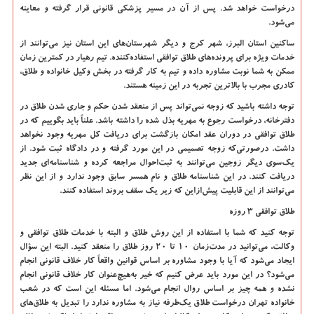
درخواست خواهد شد. پس از آن در مسیر پزشکی قانونی قرار گرفته و معاینه
می‌شود.
ساکنین استان البرز، شهر کرج و دیگر شهرستان‌های این استان نیز می‌توانند از
خدمات ویژه برای پرونده‌های طلاق توافقی استفاده‌کننده. تیم رهیار در کمترین زمان
ممکن به شما نوبت مشاوره داده و تیم به کار گرفته در بخش وکیل خانواده و طلاق،
کادری مجرب با بالاترین تجربه در این زمینه هستند.
توجه داشته باشید که زوجه نمی‌تواند پس از منعقد شدن حکم و جاری شدن طلاق در
دفترخانه، درخواست رجوع به مهریه بذل شده را داشته باشد. علناً باید بگوییم که در
طلاق توافقی در دوران عقد امکان بازگشت برای دریافت کل مهریه وجود نخواهد
داشت. درصورتی‌که زوجه تصمیمی در این مورد گرفته و در دادگاه ثبت شود. از
یک‌سوی دیگر زوجین می‌توانند به ثبت‌احوال مراجعه کرده و شناسنامه‌ای جدید
دریافت کنند. در این شناسنامه طلاق و نام همسر سابق وجود ندارد و از این نظر
می‌توانند از این قابلیت پیش‌ازاین که زیر یک سقف بروند استفاده کنند.
طلاق توافقی 3 روزه
توجه کنید که شما با استفاده از این روش طلاق و البته با خدمات طلاق توافقی و
وکالت، می‌توانید در مدت‌زمان 10 تا 20 روز طلاق را منعقد کنید. البته این سؤال
ایجاد می‌شود که آیا با وجود مشاوره بر اساس قوانین واقعاً کار خلاف قانونی انجام
می‌شود؟ در این مورد باید عرض کنیم که خیر به‌هیچ‌عنوان کار خلاف قانونی انجام
نشده و همه چیز بر اساس روال انجام می‌شود. اما مسئله این است که در شعب
خانواده تهران درخواست طلاق یک‌طرفه نیاز به مشاوره ندارد را تبدیل به طلاق‌های