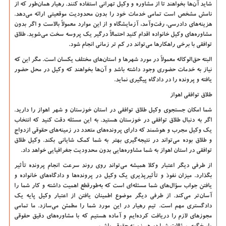
شاید آن‌ها بخواهند تا از مشاوره و وکیل تهرانی استفاده کنند. رهیار همان‌طور که از
نامش مشخص است تمامی خدمات خود را بدون محدودیت موقعیتی ارائه می‌دهد.
هزینه‌های دادرسی، رفت‌وآمد، آزمایشگاه و از این موارد معمولاً بالاست و اگر بدون
مشاوره‌های وکیل خانواده اقدام کنید احتمالاً درگیر یک پروسه سخت می‌شوید. طلاق
توافقی با برخی راهکارها می‌تواند در کم تر زمانی انجام شود.
البته حق‌الوکاله معمولاً در مورد شهرها و استان‌های مختلف یکسان است. مگر این که
نیاز به خدمات حضوری وجود داشته باشد و آن‌ها بخواهند که وکیل در محل حضور
یافته و پرونده را در دادگاه پیگیری نماید.
طلاق توافقی اهواز
شما امکان جستجوی وکیل طلاق توافقی در استان خوزستان و شهر اهواز را دارید.
اگر به دنبال طلاق توافقی در خوزستان هستید. به این مسئله دقت کنید که انتخاب
یک وکیل مجرب و هوشمند که دارای پرونده‌های متعدد در زمینه‌های حقوقی ازدواج
و طلاق بوده می‌تواند در نتیجه‌گیری بهتر به شما کمک شایانی بکند. وکیل طلاق
توافقی در استان اهواز به شما مشاوره‌هایی بدون محدودیت جغرافیایی خواهد داد.
از طرفی دیگر اعتبار وکلا همیشه می‌تواند روی روند سرعت انجام پرونده تأثیر
بگذارد. میزان نفوذ و تأثیرپذیری یک وکیل در پرونده‌ها و دادگاه‌های خانواده و
یافتن جواب سؤال‌های شما مسئله‌ای است که به‌طورقطع اهمیت داشته و کار شما را
آسان‌تر می‌کند. از طرفی دیگر موضوع اطمینان یافتن از اعتبار وکیل پایه یک
دادگستری مهم است. تیم رهیار در این مورد شما را مطمئن می‌سازد. ما تمامی
مجوزهای لازم را دریافت کرده‌ایم و آماده هستیم که با مشاوره‌های دقیق حقوقی