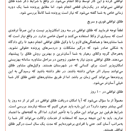
توافقی کرده و این کار توسط وکلا انجام می‌شود. در واقع با شرایط ذکر شده طلاق
توافقی نمی‌تواند در یک‌زمان قطعی انجام شود. اما مطابق پرونده شما یک دوره
زمانی خاص به شما گفته می‌شود که نیاز است پرونده شما کاملاً بررسی شود.
طلاق توافقی فوری و سریع
لطفاً توجه فرمایید که طلاق توافقی در سه روز امکان‌پذیر نیست و این صرفاً ترفندی
است که بسیاری از وکلا استفاده می‌کنند و اصول خاصی ندارد. در واقع نیاز است که
شما مشاوره‌ها و هماهنگی‌های لازم را با وکیل طلاق توافقی انجام دهید تا رای دادگاه
به شکلی صادر شود که درگیر مشکلات و دردسرهای پرونده حقوقی نشوید.
به‌هرحال گروه وکلای رهیار به شما آسان‌ترین و بهترین روش طلاق را پیشنهاد
می‌دهند. طلاق توافقی بدون نیاز به حضور زوجین در مراحل مشاوره سامانه بهزیستی
امکان‌پذیر است. برای کسانی که در شهرستان هستند. وکیل‌های مشاور طلاق
می‌توانند بسیار اثر حیاتی داشته باشند. در نظر داشته باشید که رسیدگی به این
پرونده‌ها می‌تواند کمی زمان بر باشد. اما از طریق مشاوره‌های تلفنی طلاق کار شما
خیلی آسان‌تر می‌شود.
طلاق توافقی در 10 روز
معمولاً از ما سؤال می‌شود که آیا امکان دریافت طلاق توافقی در کم تر از ده روز یا
کمی بیشتر وجود دارد؟ در این باره باید عرض کنیم که مسئله نیازمند بررسی است.
شرایط طرفین نیز می‌تواند این حکم را به تأخیر اندازد. اما اگر به گفته‌های ما اعتماد
ندارید. باید به این نتیجه برسید که استفاده از خدمات وکالت می‌تواند کار شما را
به‌مراتب آسان کند. حتی با افرادی برخورده‌ایم که مدت یک سال است درگیر طلاق
توافقی هستند.