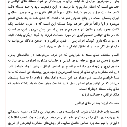
یکی از مهم‌ترین مواردی که اینجا برای ما پررنگ‌تر می‌شود. مسئله طلاق توافقی و
حضانتی است که انتظار داریم به ما برسد. در این وضعیت باید به چند مسئله دقت
کنید. حضانت فرزند در هر شرایط طلاق عموماً از نظر قانون مدنی جمهوری اسلامی
ایران یکسان است. در واقع تفاوتی نخواهد داشت که طلاق شما به چه شکل انجام
می‌شود و آیا واقعاً توافقی خواهد بود؟ مسئله این است که در مورد حضانت یک
کلیت وجود دارد و قانون نیز هنوز هم بر همین اساس پیش می‌رود. این‌طور نیست
که در طلاق توافقی تصمیم‌گیری در مورد حضانت فرزند به گونه دیگری باشد. البته
در مورد نگه‌داری کودک افراد پس از طلاق توافقی و در صحن دادگاه می‌توانند به
یک توافق کلی برسند. اما طلاق توافقی مسئله‌ای جدی‌تر است.
اقسام مختلف طلاق بسته به شرایطی که دو طرف می‌خواهند در حالت‌های بدون
حضور زوجین در هیچ مرحله، بدون کلاس و جلسات مشاوره اجباری، بدون نیاز به
حضور زوج و زوجه در دادگاه و انجام بر اساس توافق طرفین انجام خواهد شد.
دریافت مشاوره برای طلاق از جمله اصلی‌ترین و مهم‌ترین پیشنهاداتی است که ما به
شما خواهیم داشت. تیم رهیار در این زمینه راهکارهای زیادی را به شما پیشنهاد
می‌دهد که می‌توانید براین‌اساس عمل کنید. نخست بهتر است به یاد داشته باشید که
طلاق یک مسئله دوطرفه است.
طلاق توافقی و حضانت فرزند
حضانت فرزند بعد از طلاق توافقی
نخست باید خاطرنشان شویم که مؤسسه رهیار مجرب‌ترین وکلا در زمینه رسیدگی
به پرونده‌های طلاق را در دسترس شما قرار می‌دهد. می‌توانید جهت کسب اطلاعات
دقیق‌تر با تیم مشاوره تماس حاصل نمایید، از روش‌های مشاوره اینترنتی از طریق