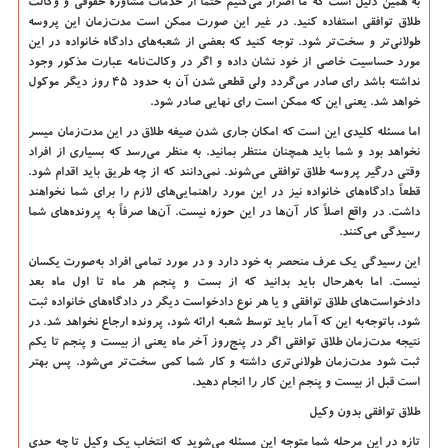
به همین دلیل است که ما اصرار می‌کنیم حتماً از خدمات مشاوره حقوقی و وکالت
طلاق توافقی استفاده کنید. در غیر این صورت ممکن است مدت‌زمان این پروسه
طولانی‌تر و سخت‌تر شود. توجه کنید که بعضی از شعبه‌های دادگاه خانواده در این
مورد حساسیت خاصی از خود نشان داده و اگر در وکالت‌نامه عبارت مذکور وجود
نداشته باشد رای صادر می‌گردد ولی قطعی شدن آن به حدود 45 روز دیگر موکول
خواهد شد. یعنی این که ممکن است رای نهایی صادر شود.
اما مسئله کلیدی این است که امکان جاری شدن صیغه طلاق در این مدت‌زمان میسر
نخواهد بود و شما باید همچنان منتظر بمانید. به منظر می‌رسد که بسیاری از افراد
وقتی درگیر پروسه طلاق توافقی می‌شوند. نمی‌دانند که از چه طریق باید اقدام شود.
قطعاً دادگاه‌های خانواده نیز در این مورد راهنمایی‌های لازم را برای شما نخواهند
داشت. در واقع اصلاً کار آن‌ها در این حوزه نیست. آن‌ها صرفاً به پرونده‌های شما
رسیدگی می‌کنند.
این رسیدگی یک عرف منحصر به خود دارد و در مورد تمامی افراد به‌صورت یکسان
نیست. اما به‌هرحال باید بدانید که از بست و پنجم هر ماه تا اول ماه بعد
دادخواست‌های طلاق توافقی و یا هر نوع دادخواست دیگر در دادگاه‌های خانواده ثبت
شود، باتوجه‌به این که آمار باید توسط شعبه ارائه شود، پرونده ارجاع نخواهد شد. در
نتیجه مدت‌زمان طلاق توافقی اگر در پنج‌روز آخر ماه یعنی از بیست و پنجم تا یکم
ثبت شود مدت‌زمان طولانی‌تری داشته و کار شما کمی سخت‌تر می‌شود. پس بهتر
است قبل از بیست و پنجم این کار را انجام دهید.
طلاق توافقی بدون وکیل
تازه در این مرحله شما متوجه این مسئله می‌شوید که انتخاب یک وکیل تا چه حدی