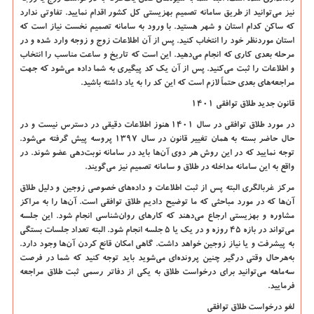
نیز می‌توانید از طریق سامانه تصمیم بهزیستی کل کشور اقدام نمایید. تفاوتی ندارد
که ساکن کدام استان و شهر هستید. با ورود به سامانه تصمیم نخست نیاز است که
استان موردنظر خود را انتخاب کنید. پس از آن اطلاعات زوج و زوجه وارد شده و در
مرحله بعدی کاری که انجام می‌دهید. این است که تاریخ و ساعت مناسب را انتخاب
و اطلاعات را ثبت می‌کنید. پس از آن یک کد پیگیری به شما داده می‌شود که جهت
مراجعه‌های بعدی حتماً لازم است که این کد را به یاد داشته باشید.
قانون جدید طلاق توافقی 1401
در مورد طلاق توافقی در سال 1401 هنوز اطلاعات دقیقی در دسترس نیست و در
حال حاضر بسته به همان تغییر قانون در سال 1397 پروسه پیش گرفته می‌شود.
توجه نمایید که در این روش هر دوی آن‌ها باید در سامانه نوبت‌دهی عضو شوند. در
واقع به این سامانه مداخله در طلاق و سامانه تصمیم نیز می‌گویند.
مرکز غربالگری البته پس از ثبت اطلاعات و داده‌های خصوصی زوجین و دلیل طلاق
آن‌ها که در مورد مباحثی که ما توضیح دادیم طلاق توافقی است. آن‌ها را به مراکز
مشاوره و بهزیستی ارجاع می‌دهند که کارهای روان‌شناسی انجام شود. این جلسه
می‌تواند در بازه 45 روزه و در یک یا 5 جلسه انجام شود. البته تعداد جلسات بستگی
به پیشرفت و یا نیاز زوجین خواهد داشت. گاهی امکان قانع کردن آن‌ها وجود دارد.
به‌هرحال وقتی درگیر چنین پرونده‌ای می‌شوید باید توجه کنید که شما در فرصت
سه‌ماهه می‌توانید برای درخواست طلاق به یکی از دفاتر رسمی ثبت طلاق مراجعه
فرمایید.
لغو درخواست طلاق توافقی