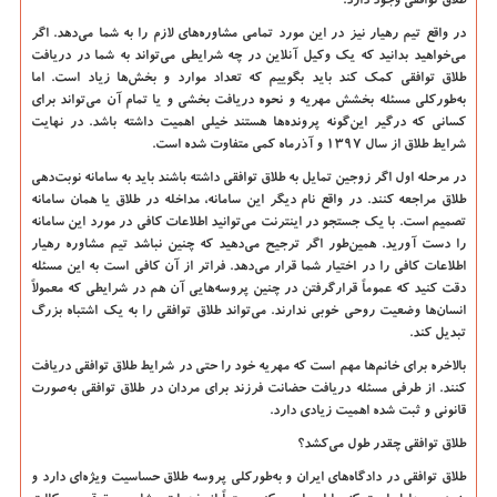
طلاق توافقی وجود دارد.
در واقع تیم رهیار نیز در این مورد تمامی مشاوره‌های لازم را به شما می‌دهد. اگر
می‌خواهید بدانید که یک وکیل آنلاین در چه شرایطی می‌تواند به شما در دریافت
طلاق توافقی کمک کند باید بگوییم که تعداد موارد و بخش‌ها زیاد است. اما
به‌طورکلی مسئله بخشش مهریه و نحوه دریافت بخشی و یا تمام آن می‌تواند برای
کسانی که درگیر این‌گونه پرونده‌ها هستند خیلی اهمیت داشته باشد. در نهایت
شرایط طلاق از سال 1397 و آذرماه کمی متفاوت شده است.
در مرحله اول اگر زوجین تمایل به طلاق توافقی داشته باشند باید به سامانه نوبت‌دهی
طلاق مراجعه کنند. در واقع نام دیگر این سامانه، مداخله در طلاق یا همان سامانه
تصمیم است. با یک جستجو در اینترنت می‌توانید اطلاعات کافی در مورد این سامانه
را دست آورید. همین‌طور اگر ترجیح می‌دهید که چنین نباشد تیم مشاوره رهیار
اطلاعات کافی را در اختیار شما قرار می‌دهد. فراتر از آن کافی است به این مسئله
دقت کنید که عموماً قرارگرفتن در چنین پروسه‌هایی آن هم در شرایطی که معمولاً
انسان‌ها وضعیت روحی خوبی ندارند. می‌تواند طلاق توافقی را به یک اشتباه بزرگ
تبدیل کند.
بالاخره برای خانم‌ها مهم است که مهریه خود را حتی در شرایط طلاق توافقی دریافت
کنند. از طرفی مسئله دریافت حضانت فرزند برای مردان در طلاق توافقی به‌صورت
قانونی و ثبت شده اهمیت زیادی دارد.
طلاق توافقی چقدر طول می‌کشد؟
طلاق توافقی در دادگاه‌های ایران و به‌طورکلی پروسه طلاق حساسیت ویژه‌ای دارد و