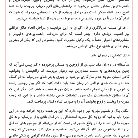
خط‌مشی کاری تلقی می‌شوند. پس از آن به بهترین وکیل، مجرب‌ترین و
باتجربه‌ترین مشاور متصل می‌شوید تا راهنمایی‌های لازم درباره پرونده را به شما
شرح دهد. البته ممکن است در مراحل پرونده از شما داده‌هایی درخواست شود که
تمام آن‌ها صرفاً در مورد راهنمایی‌های مربوط به پرونده از شما خواسته می‌شود.
از طرفی مسئله غربالگری و قرارگیری در این موقعیت و مراحل انجام طلاق توافقی
نیز اهمیت زیادی دارد. بهتر است که برای دریافت راهنمایی‌های دقیق‌تر و
مشاوره‌های اصولی حتماً با یک وکیل مشورت کنید. بخصوص این که یکی از بهترین
روش‌ها برای طلاق، نوع طلاق توافقی می‌باشد.
طلاق توافقی در دوران عقد
متأسفانه در دوران عقد بسیاری از زوجین به مشکل برخورده و کم پیش نمی‌آید که
چنین پرونده‌هایی به دست مشاورین تیم رهیار می‌رسد. اما واقعیتش را بخواهید
گاهی انسان متوجه عدم سازگاری می‌شود و چیزی به‌جز طلاق نمی‌تواند به او کمک
کند. در حالت طلاق توافقی در زمان عقد باید دقت کنید که اگر بین زوجین رابطه
زناشویی و نزدیکی انجام نشده باشد. میزان مهریه نصف خواهد شد. مگر این که
آن‌ها مطابق خواسته‌شان یک سری توافقات خاص داشته باشند و یا این که زوجه
مهریه را ببخشد و زوج بخواهد آن را به‌صورت تمام‌وکمال پرداخت کند.
امکان بذل و تقسیم مهریه نیز وجود دارد که این بر عهده زوجه خواهد بود. در این
مورد باید بدانید که زوجه کل مهریه استحقاقی را در قبال طلاق بذل می‌نماید و نه کل
مهریه ما فی القباله را. در واقع منظور این است که او می‌تواند از نیم مهریه‌ای که قبل
از رابطه زناشویی در نظر گرفته می‌شود بخشیده و بذل کند. درصورتی‌که زوجه
مدعی رابطه جنسی باشد باید پرونده بررسی و از سوی دادگاه گواهی پزشکی قانونی