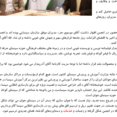
اخت و وظایف و
تری حاصل کند و
 مدیران، روزهای
حضور در انجمن اظهار داشت: آقای موسوی جزء مدیران موفق سازمان سینمایی بوده اند و انجم
 اخیر به اقتضای الزامات روز جامعه فرازهای مهم و جهش های خوبی داشته و ان شاء الله آقای آذ
نند.
دار فیلمنامه نویس و نویسنده خوبی است و در زمینه های مختلف فرهنگی، حوزه سینمای حرفه ای
ال تا فیلم کوتاه و فیلم بلند، تجربه نوشتن، نقد، مدیریت و سیاستگذاری دارد و خوشبختانه از ا
محصولات بلند قرار داشته اما با توجه مزیت کارنامه آقای آذرپندار می شود خوشبین بود که بر
به مثابه وزارت آموزش و پرورش سینمای کشور است. هیچ کدام ازمؤسسات و مراکز سازمان سین
مای جوانان ایران را از جهت ساختار آموزشی و پرورشی بی نظیرترین مرکز آموزش سینما در خا
 نشده است. خوشبختانه آقای دکتر خزاعی حسایت و اهمیت ویژه ای برای بازسازی انقلابی سینما 
، قائلند. این نیاز اجتناب ناپذیر حوزه سینماست و من باتوجه به شناختی که از سینمای کوتاه 
د، حوزه سینمای جوان است.
در شروع سده جدید، نیاز هست که با جوان سازی که بستر آن در سینمای جوان می تواند شکل بگ
د هستند، در جهت تغییر ریل و ترسیم افق های پیش رو در بازسازی انقلابی سینما گام برداریم.
 که در انجمن شکل گرفته و زحمات و
خدمات
و دستاوردهای گذشته، فضای جدیدی ترسیم شود.