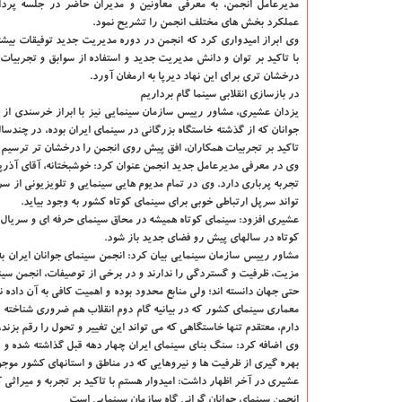
مدیرعامل انجمن، به معرفی معاونین و مدیران حاضر در جلسه پرد
عملکرد بخش های مختلف انجمن را تشریح نمود.
وی ابراز امیدواری کرد که انجمن در دوره مدیریت جدید توفیقات بیش
با تاکید بر توان و دانش مدیریت جدید و استفاده از سوابق و تجربیات
درخشان تری برای این نهاد دیرپا به ارمغان آورد.
در بازسازی انقلابی سینما گام برداریم
یزدان عشیری، مشاور رییس سازمان سینمایی نیز با ابراز خرسندی از 
جوانان که از گذشته خاستگاه بزرگانی در سینمای ایران بوده، در چندسال
تاکید بر تجربیات همکاران، افق پیش روی انجمن را درخشان تر ترسیم ک
وی در معرفی مدیرعامل جدید انجمن عنوان کرد: خوشبختانه، آقای آذرپن
تجربه پرباری دارد. وی در تمام مدیوم هایی سینمایی و تلویزیونی از سری
تواند سرپل ارتباطی خوبی برای سینمای کوتاه کشور به وجود بیاید.
عشیری افزود: سینمای کوتاه همیشه در محاق سینمای حرفه ای و سریال و 
کوتاه در سالهای پیش رو فضای جدید باز شود.
مشاور رییس سازمان سینمایی بیان کرد: انجمن سینمای جوانان ایران 
مزیت، ظرفیت و گستردگی را ندارند و در برخی از توصیفات، انجمن سین
حتی جهان دانسته اند؛ ولی منابع محدود بوده و اهمیت کافی به آن داده
معماری سینمای کشور که در بیانیه گام دوم انقلاب هم ضروری شناخته شده
دارم، معتقدم تنها خاستگاهی که می تواند این تغییر و تحول را رقم بزن
وی اضافه کرد: سنگ بنای سینمای ایران چهار دهه قبل گذاشته شده و 
بهره گیری از ظرفیت ها و نیروهایی که در مناطق و استانهای کشور موجو
عشیری در آخر اظهار داشت: امیدوار هستم با تاکید بر تجربه و میراثی
انجمن سینمای جوانان گرانی گاه سازمان سینمایی است