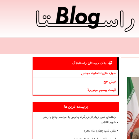
لینک دوستان راستابلاگ
حوزه های انتخابیه مجلس
فیش حج
قیمت بیسیم موتورولا
پربیننده ترین ها
راهنمای عبور زوار از بزرگراه چالوس به مراسم وداع با رهبر
شهید انقلاب
مقتل شب چهارم ماه محرم