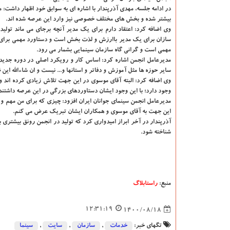
در ادامه جلسه، مهدی آذرپندار با اشاره ای به سوابق خود اظهار داشت: 
بیشتر شده و بخش های مختلف خصوصی نیز وارد این عرصه شده اند.
وی اضافه کرد: اعتقاد دارم برای یک مدیر آنچه برجای می ماند تولید
سازان برای یک مدیر باارزش و لذت بخش است و دستاورد مهمی برای او
مهمی است و گرانی گاه سازمان سینمایی بشمار می رود.
مدیرعامل انجمن اشاره کرد: اساس کار و رویکرد اصلی در دوره جدید، ت
سایر حوزه ها مثل آموزش و دفاتر و استانها و... نیست و ان شاءالله این
وی اضافه کرد: البته آقای موسوی در این جهت تلاش زیادی کرده اند و 
وجود دارد؛ با این وجود ایشان دستاوردهای بزرگی در این عرصه داشتند
مدیرعامل انجمن سینمای جوانان ایران افزود: چیزی که برای من مهم 
این جهت به آقای موسوی و همکاران ایشان تبریک عرض می کنم.
آذرپندار در آخر ابراز امیدواری کرد که تولید در انجمن رونق بیشتری 
شناخته شود.
منبع:
راستابلاگ
12:31:19
1400/08/18
تگهای خبر:
خدمات
,
سازمان
,
سایت
,
سینما