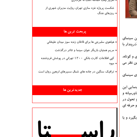
امروز وقت حماسه است نه عزاداری
شکست پروژه غزه سازی تهران روایت مدیران شهری از
روزهای جنگ
پربحث ترین ها
ن سینمای
هیاهوی سلبریتی ها برای قاتلان زنده سوز میدان علیخانی
رپندار با
مریم همتیان بازیگر جوان سینما و تئاتر درگذشت
 و کوتاه،
کپی اطلاعات کارت بانکی ۱۲۰۰ تهرانی در پوشش فروشنده
ین نظر می
میوه
ترافیک سنگین در جاده های شمال مسیرهای اربعین روان است
ای سینمای
مایی این
جدیدترین ها
ورمیانه و
و تحول در
و حرفه ای
یرد و با