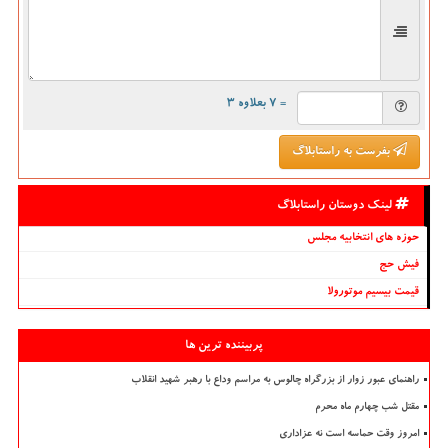
= ۷ بعلاوه ۳
بفرست به راستابلاگ
لینک دوستان راستابلاگ
حوزه های انتخابیه مجلس
فیش حج
قیمت بیسیم موتورولا
پربیننده ترین ها
راهنمای عبور زوار از بزرگراه چالوس به مراسم وداع با رهبر شهید انقلاب
مقتل شب چهارم ماه محرم
امروز وقت حماسه است نه عزاداری