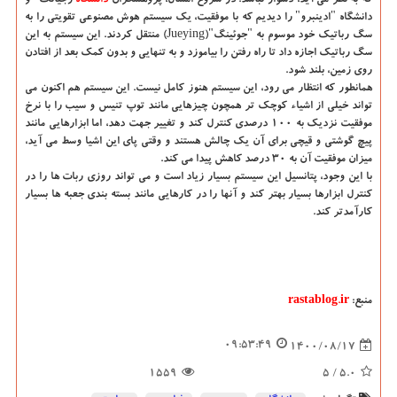
دانشگاه "ادینبرو" را دیدیم که با موفقیت، یک سیستم هوش مصنوعی تقویتی را به
سگ رباتیک خود موسوم به "جوئینگ"(Jueying) منتقل کردند. این سیستم به این
سگ رباتیک اجازه داد تا راه رفتن را بیاموزد و به تنهایی و بدون کمک بعد از افتادن
روی زمین، بلند شود.
همانطور که انتظار می رود، این سیستم هنوز کامل نیست. این سیستم هم اکنون می
تواند خیلی از اشیاء کوچک تر همچون چیزهایی مانند توپ تنیس و سیب را با نرخ
موفقیت نزدیک به ۱۰۰ درصدی کنترل کند و تغییر جهت دهد، اما ابزارهایی مانند
پیچ ​​گوشتی و قیچی برای آن یک چالش هستند و وقتی پای این اشیا وسط می آید،
میزان موفقیت آن به ۳۰ درصد کاهش پیدا می کند.
با این وجود، پتانسیل این سیستم بسیار زیاد است و می تواند روزی ربات ها را در
کنترل ابزارها بسیار بهتر کند و آنها را در کارهایی مانند بسته بندی جعبه ها بسیار
کارآمدتر کند.
منبع:
rastablog.ir
09:53:49
1400/08/17
1559
/ 5
5.0