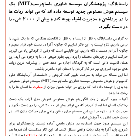
راستابلاگ: پژوهشگران موسسه فناوری ماساچوست(MIT) یک
سیستم هوش مصنوعی جدید توسعه داده اند که می تواند ربات ها
را در برداشتن و مدیریت اشیاء بهینه کند و بیش از 2000 شیء را
در دست بگیرد.
به گزارش راستابلاگ به نقل از ایسنا و به نقل از انگجت،
هنگامی که ما یک شیء را
برمی داریم، لازم نیست به این فکر نماییم که چگونه آنرا در دست خود قرار دهیم و
چگونه آنرا در دستمان نگه داریم. این قابلیتی است که وقتی از کودکی یاد می گیریم
حرکت نماییم و چیزهای مختلف را برداریم، بطور طبیعی در ما به وجود می آید. این
همان قابلیت ذاتی است که به کودکان اجازه می دهد حتی از پیشرفته ترین ربات
های موجود امروزی نیز در کار کردن با دستان خود ماهرتر باشند.
اما این مساله می تواند به سرعت تغییر کند. گروهی از دانشمندان آزمایشگاه علوم
کامپیوتر و هوش مصنوعی موسسه فناوری ماساچوست(MIT) سیستم هوش مصنوعی
جدیدی را توسعه داده اند که روزی می تواند همین میزان از
مهارت
ما انسان ها را به
ربات ها بدهد.
آنها با بهره گیری از یک الگوریتم هوش مصنوعی تقویتی مدل آزاد، یک دست
رباتیک انسان نما ایجاد کردند که می تواند بیش از ۲۰۰۰ شیء را در دست بگیرد و
مدیریت کند. علاوه بر این، این سیستم برای یافتن راهی برای حرکت دادن اشیا در
دست خود، نیازی به آموزش ندارد.
این سیستم هنوز جهت استفاده در دنیای واقعی آماده نیست. پژوهشگران برای
شروع، باید آنرا به یک ربات واقعی منتقل کنند. اما این کار ممکنست آن قدرها هم
که به نظر می آید، دشوار نباشد. در شروع امسال، پژوهشگران
دانشگاه‌
ژجیانگ" و