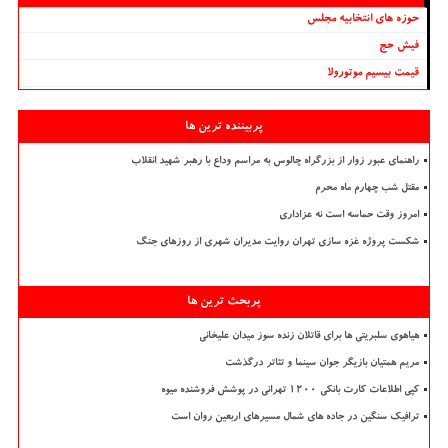
حوزه های انتخابیه مجلس
فیش حج
قیمت بیسیم موتورولا
پربیننده ترین ها
راهنمای عبور زوار از بزرگراه چالوس به مراسم وداع با رهبر شهید انقلاب
مقتل شب چهارم ماه محرم
امروز وقت حماسه است نه عزاداری
شکست پروژه غزه سازی تهران روایت مدیران شهری از روزهای جنگ
پربحث ترین ها
هیاهوی سلبریتی ها برای قاتلان زنده سوز میدان علیخانی
مریم همتیان بازیگر جوان سینما و تئاتر درگذشت
کپی اطلاعات کارت بانکی ۱۲۰۰ تهرانی در پوشش فروشنده میوه
ترافیک سنگین در جاده های شمال مسیرهای اربعین روان است