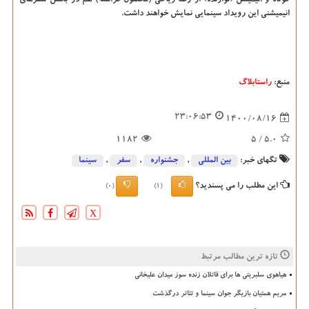
کوتاه و انیمیشن «نوازنده» از رضا ریاحی (محصول فرانسه) هم در بخش سفرهای
انیمیشنی این رویداد سینمایی نمایش خواهند داشت.
منبع:
راستابلاگ
23:06:53
1400/08/16
1182
/ 5
5.0
تگهای خبر:
بین المللی
,
جشنواره
,
سفر
,
سینما
این مطلب را می پسندید؟
(0)
(1)
X
تازه ترین مطالب مرتبط
هیاهوی سلبریتی ها برای قاتلان زنده سوز میدان علیخانی
مریم همتیان بازیگر جوان سینما و تئاتر درگذشت