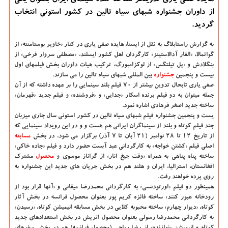
هایده صفی یاری تدوینگر شناخته شده سینمای ایران بعنوان یکی
از داوران جشنواره شبهای سیاه تالین در کشور استونی انتخاب
گردید.
به گزارش راستابلاگ به نقل از ایسنا، هایده صفی یاری در کنار «خاویر بوستامنته» از
گواتمالا، «الفار آدالاستینز» کارگردان اهل کشور ایسلند، «مصطفی سروار فرخی» از
بنگلادش و «پل تیلتگس» از لوکزامبورگ، ترکیب هیات داوران بخش فیلمهای اول
بیست و پنجمین
جشنواره
بین المللی شبهای سیاه تالین را می سازند.
صفی یاری تابحال تدوین بیشتر از ۷۰ فیلم بلند سینمایی را بر عهده داشته که از آن
جمله میتوان به دو فیلم برنده اسکار «جدایی» و «فروشنده» و فیلم جدید «قهرمان»
ساخته جدید اصغر فرهادی اشاره نمود.
یست و پنجمین جشنواره فیلم شبهای سیاه تالین در کشور استونی سال جاری میزبان
چند فیلم کوتاه و بلند از سینماگران ایرانی هم هست و و در این رویداد سینمایی که
از تاریخ ۱۲ تا ۲۸ نوامبر (۲۱ آبان تا ۷ آذر) برگزار می شود، در بخش
مسابقه
اصلی فیلم «کشتن خواجه» به کارگردانی عبد آبست حضور دارد و فیلم «جاده خاکی»
ساخته پناه پناهی به همراه «وقت جیغ انار» از گراناز موسوی و
محصول
مشترک
افغانستان، استرالیا، ایران و هلند هم در بخش جریان های جدید این جشنواره به
روی پرده خواهند رفت.
همینطور دو فیلم «اورتودنسی» به کارگردانی محمدرضا میقانی و «آنها قرار بود از
رودخانه عبور کنند» ساخته فائزه کریم پور بعنوان محصول فرانسه در بخش آثار
کوتاه، «دیوار چهارم» ساخته محبوبه کلایی در بخش مسابقه انیمیشن کوتاه، «رسیدن»
به کارگردانی محمدرضا رسولی بعنوان محصول اتریش در بخش استعدادهای جدید