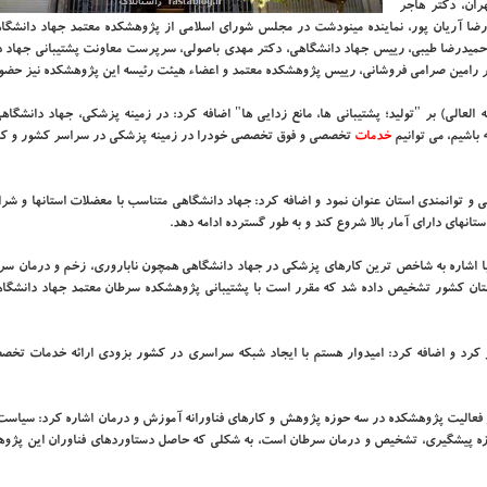
هران، دکتر هاجر
تر رضا آریان پور، نماینده مینودشت در مجلس شورای اسلامی از پژوهشکده معتمد جهاد دانشگا
 حمیدرضا طیبی، رییس جهاد دانشگاهی، دکتر مهدی باصولی، سرپرست معاونت پشتیبانی جهاد د
ر رامین صرامی فروشانی، رییس پژوهشکده معتمد و اعضاء هیئت رئیسه این پژوهشکده نیز حضور
 العالی) بر "تولید؛ پشتیبانی ها، مانع زدایی ها" اضافه کرد: در زمینه پزشکی، جهاد دانشگ
باشیم، می توانیم
خدمات
تخصصی و فوق تخصصی خودرا در زمینه پزشکی در سراسر کشور و کلیه
 و توانمندی استان عنوان نمود و اضافه کرد: جهاد دانشگاهی متناسب با معضلات استانها و شرا
تانهای دارای آمار بالا شروع کند و به طور گسترده ادامه دهد.
با اشاره به شاخص ترین کارهای پزشکی در جهاد دانشگاهی همچون ناباروری، زخم و درمان سرط
 برمبنای آمار ارائه شده، بیشترین تعداد سرطان سینه در ۱۰ استان کشور تشخیص داده شد که مقرر است با پشتیبانی پژوهشکده سرطان معتمد جهاد د
 کرد و اضافه کرد: امیدوار هستم با ایجاد شبکه سراسری در کشور بزودی ارائه خدمات تخص
ز فعالیت پژوهشکده در سه حوزه پژوهش و کارهای فناورانه آموزش و درمان اشاره کرد: سیاست
وزه پیشگیری، تشخیص و درمان سرطان است، به شکلی که حاصل دستاوردهای فناوران این پژوه