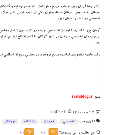
دکتر رضا آریان پور، نماینده مردم مینودشت، کلاله، مراوه تپه و گال
سرطان به خصوص سرطان سینه بعنوان یکی از عمده ترین علل مرگ و می
تخصصی در استانها عنوان نمود.
آریان پور با اشاره با اهمیت اختصاص بودجه در کمیسیون تلفیق مجلس ش
برای درمان تخصصی سرطان در شهر گرگان یا گنبد افتتاح نماییم. برای
بود.
دکتر فاطمه مقصودی، نماینده مردم بروجرد در مجلس شورای اسلامی ن
منبع:
rastablog.ir
12:20:03
1400/08/13
تگهای خبر:
تخصصی
,
خدمات
,
دانشگاه‌
,
فرهنگ
این مطلب را می پسندید؟
(0)
(1)