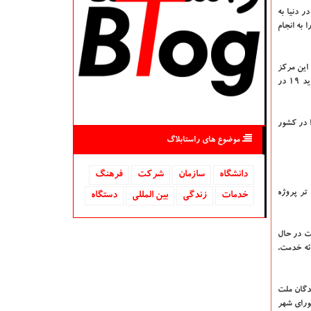
ر دنیا به
 به انجام
این مرکز
بعنوان پیشتاز در تولید کیت تشخیص مولکولی کووید ۱۹ در کشور اظهار داشت: هم اکنون پژوهشکده سرطان معتمد در رأس تولیدکنندگان ملی کیت تشخیص کووید ۱۹ در
 در کشور
موضوع های راستابلاگ
دانشگاه‌
سازمان
شركت
فرهنگ
تر پروژه
خدمات
زندگی
بین المللی
دستگاه
ت در حال
ئه خدمت،
دگان ملت
شورای شهر