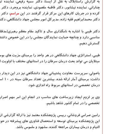
به گزارش راستابلاگ به نقل از ایسنا
، دکتر سمیه رفیعی، نماینده ت
چنارانی، نماینده نیشابور، دکتر فاطمه مقصودی، نماینده بروجرد، دک
کرده و در جریان کارهای این مرکز قرار گرفتند. در این
مراسم
، دکتر
دکتر محمدابراهیم فقیه زاده، مدیرکل امور مجلس جهاد دانشگاهی، دکت
دکتر طیبی با اشاره به نامگذاری سال و تاکید مقام معظم رهبری(مدظله
مناسبی دارد و چنانچه حمایت نمایندگان مجلس را در این خصوص داشته 
گسترش دهیم.
طیبی، استراتژی جهاد دانشگاهی در هر واحد را برمبنای مزیت های بومی
مبتلایان می تواند بحث درمان سرطان را در استانهای مختلف با اولویت اس
باصولی، سرپرست معاونت پشتیبانی جهاد دانشگاهی نیز در این دیدار 
داشت:
درمان تخصصی در استانهای مربوط راه اندازی شود.
وی بر لزوم ایجاد زیرساخت های مناسب در انجام این امر مهم اصرار
تخصصی را در تمام کشور شاهد باشیم.
رامین صرامی فروشانی، رییس پژوهشکده معتمد نیز با ارائه گزارشی ا
این پژوهشکده برمبنای توسعه و استحصال فناوری های پیشرفته در ح
التیام و درمان بیماران مراجعه کننده، مشهود و ملموس باشد.