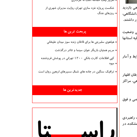
امروز وقت حماسه است نه عزاداری
هی بازدید
شکست پروژه غزه سازی تهران روایت مدیران شهری از
انشگاهی،
روزهای جنگ
 داشتند.
پربحث ترین ها
اهی وضعیت
 استانها
هیاهوی سلبریتی ها برای قاتلان زنده سوز میدان علیخانی
مریم همتیان بازیگر جوان سینما و تئاتر درگذشت
یط و آمار
کپی اطلاعات کارت بانکی ۱۲۰۰ تهرانی در پوشش فروشنده
میوه
ترافیک سنگین در جاده های شمال مسیرهای اربعین روان است
ان اظهار
انشگاهی، مراکز
جدیدترین ها
صی و فوق
 راهبردی
شکده، در