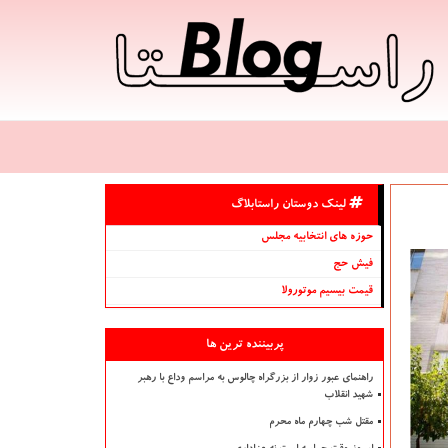
لینک دوستان راستابلاگ
حوزه های انتخابیه مجلس
فیش حج
قیمت بیسیم موتورولا
پربیننده ترین ها
راهنمای عبور زوار از بزرگراه چالوس به مراسم وداع با رهبر
شهید انقلاب
مقتل شب چهارم ماه محرم