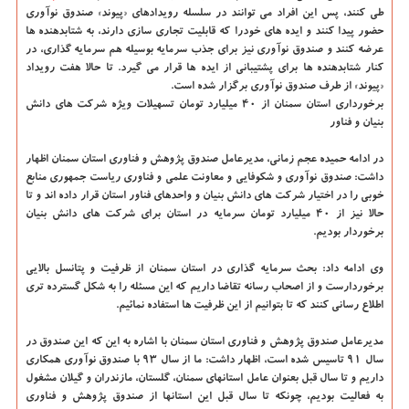
طی کنند، پس این افراد می توانند در سلسله رویدادهای «پیوند» صندوق نوآوری
حضور پیدا کنند و ایده های خودرا که قابلیت تجاری سازی دارند، به شتابدهنده ها
عرضه کنند و صندوق نوآوری نیز برای جذب سرمایه بوسیله هم سرمایه گذاری، در
کنار شتابدهنده ها برای پشتیبانی از ایده ها قرار می گیرد. تا حالا هفت رویداد
«پیوند» از طرف صندوق نوآوری برگزار شده است.
برخورداری استان سمنان از ۴۰ میلیارد تومان تسهیلات ویژه شرکت های دانش
بنیان و فناور
در ادامه حمیده عجم زمانی، مدیرعامل صندوق پژوهش و فناوری استان سمنان اظهار
داشت: صندوق نوآوری و شکوفایی و معاونت علمی و فناوری ریاست جمهوری منابع
خوبی را در اختیار شرکت های دانش بنیان و واحدهای فناور استان قرار داده اند و تا
حالا نیز از ۴۰ میلیارد تومان سرمایه در استان برای شرکت های دانش بنیان
برخوردار بودیم.
وی ادامه داد: بحث سرمایه گذاری در استان سمنان از ظرفیت و پتانسل بالایی
برخوردارست و از اصحاب رسانه تقاضا داریم که این مسئله را به شکل گسترده تری
اطلاع رسانی کنند که تا بتوانیم از این ظرفیت ها استفاده نمائیم.
مدیرعامل صندوق پژوهش و فناوری استان سمنان با اشاره به این که این صندوق در
سال ۹۱ تاسیس شده است، اظهار داشت: ما از سال ۹۳ با صندوق نوآوری همکاری
داریم و تا سال قبل بعنوان عامل استانهای سمنان، گلستان، مازندران و گیلان مشغول
به فعالیت بودیم، چونکه تا سال قبل این استانها از صندوق پژوهش و فناوری