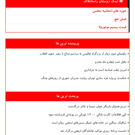
لینک دوستان راستابلاگ
حوزه های انتخابیه مجلس
فیش حج
قیمت بیسیم موتورولا
پربیننده ترین ها
راهنمای عبور زوار از بزرگراه چالوس به مراسم وداع با رهبر شهید انقلاب
مقتل شب چهارم ماه محرم
امروز وقت حماسه است نه عزاداری
شکست پروژه غزه سازی تهران روایت مدیران شهری از روزهای جنگ
پربحث ترین ها
مریم همتیان بازیگر جوان سینما و تئاتر درگذشت
کپی اطلاعات کارت بانکی ۱۲۰۰ تهرانی در پوشش فروشنده میوه
ترافیک سنگین در جاده های شمال مسیرهای اربعین روان است
نشست برنامه ریزی موکب جاماندگان اربعین برگزار شد