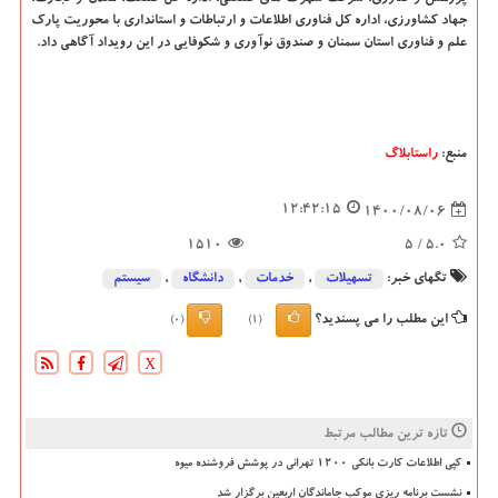
جهاد کشاورزی، اداره کل فناوری اطلاعات و ارتباطات و استانداری با محوریت پارک
علم و فناوری استان سمنان و صندوق نوآوری و شکوفایی در این رویداد آگاهی داد.
منبع:
راستابلاگ
12:42:15
1400/08/06
1510
/ 5
5.0
تگهای خبر:
تسهیلات
,
خدمات
,
دانشگاه‌
,
سیستم
این مطلب را می پسندید؟
(0)
(1)
X
تازه ترین مطالب مرتبط
کپی اطلاعات کارت بانکی ۱۲۰۰ تهرانی در پوشش فروشنده میوه
نشست برنامه ریزی موکب جاماندگان اربعین برگزار شد