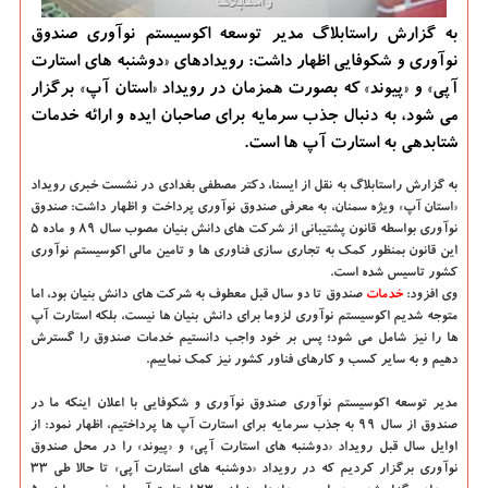
به گزارش راستابلاگ مدیر توسعه اکوسیستم نوآوری صندوق
نوآوری و شکوفایی اظهار داشت: رویدادهای «دوشنبه های استارت
آپی» و «پیوند» که بصورت همزمان در رویداد «استان آپ» برگزار
می شود، به دنبال جذب سرمایه برای صاحبان ایده و ارائه خدمات
شتابدهی به استارت آپ ها است.
به گزارش راستابلاگ به نقل از ایسنا،
دکتر مصطفی بغدادی در نشست خبری رویداد
«استان آپ» ویژه سمنان، به معرفی صندوق نوآوری پرداخت و اظهار داشت: صندوق
نوآوری بواسطه قانون پشتیبانی از شرکت های دانش بنیان مصوب سال ۸۹ و ماده ۵
این قانون بمنظور کمک به تجاری سازی فناوری ها و تامین مالی اکوسیستم نوآوری
کشور تاسیس شده است.
وی افزود:
خدمات
صندوق تا دو سال قبل معطوف به شرکت های دانش بنیان بود، اما
متوجه شدیم اکوسیستم نوآوری لزوما برای دانش بنیان ها نیست، بلکه استارت آپ
ها را نیز شامل می شود؛ پس بر خود واجب دانستیم خدمات صندوق را گسترش
دهیم و به سایر کسب و کارهای فناور کشور نیز کمک نماییم.
مدیر توسعه اکوسیستم نوآوری صندوق نوآوری و شکوفایی با اعلان اینکه ما در
صندوق از سال ۹۹ به جذب سرمایه برای استارت آپ ها پرداختیم، اظهار نمود: از
اوایل سال قبل رویداد «دوشنبه های استارت آپی» و «پیوند» را در محل صندوق
نوآوری برگزار کردیم که در رویداد «دوشنبه های استارت آپی» تا حالا طی ۳۳