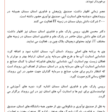
برخوردار نبودند.
عجم زمانی اظهار داشت: صندوق پژوهش و فناوری استان سمنان همیشه در
رویدادهای «دوشنبه های استارت آپی» صندوق نوآوری حضور داشته است.
۲۰۰ شرکت دانش بنیان سمنان در زمینه IT فعالیت می کنند
دکتر محسن نظری، رییس پارک علم و فناوری استان سمنان نیز اظهار داشت:
شرکت های دانش بنیان حاضر در پارک علم و فناوری استان سمنان در زمینه های
مختلف IT، تولید محتوای دیجیتال، بلاک چین و... فعالیت می نمایند.
وی به برنامه های اصلی رویداد «استان آپ» سمنان اشاره نمود و اضافه کرد:
شناسایی استارت آپ ها و طرح های سرمایه پذیر استان، ارتباط بهتر و موثرتر با
فعالان زیست بوم استارت آپی، شناسایی نیازهای فناورانه استان با کمک صنایع و
شناسایی استارت آپ های سرمایه پذیر در استان سمنان از اهداف این رویداد است
که انتظار داریم برای جذب صنایع و سرمایه گذاران جهت حضور در این رویداد،
اطلاع رسانی لازم صورت گیرد.
رییس پارک علم و فناوری استان سمنان اشاره کرد: دوره های آموزشی و
توانمندسازی برای تیم ها و استارت آپ های استان نیز در این رویداد برگزار می
گردد.
به نقل از صندوق نوآوری و شکوفایی، وی از حضور همه دانشگاه های استان، صندوق
پژوهش و فناوری، شرکت شهرک های صنعتی، اداره کل صنعت، معدن و تجارت،