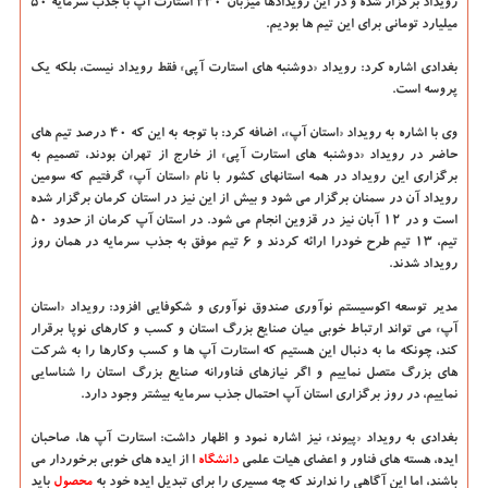
رویداد برگزار شده و در این رویدادها میزبان ۲۳۰ استارت آپ با جذب سرمایه ۵۰
میلیارد تومانی برای این تیم ها بودیم.
بغدادی اشاره کرد: رویداد «دوشنبه های استارت آپی» فقط رویداد نیست، بلکه یک
پروسه است.
وی با اشاره به رویداد «استان آپ»، اضافه کرد: با توجه به این که ۴۰ درصد تیم های
حاضر در رویداد «دوشنبه های استارت آپی» از خارج از تهران بودند، تصمیم به
برگزاری این رویداد در همه استانهای کشور با نام «استان آپ» گرفتیم که سومین
رویداد آن در سمنان برگزار می شود و بیش از این نیز در استان کرمان برگزار شده
است و در ۱۲ آبان نیز در قزوین انجام می شود. در استان آپ کرمان از حدود ۵۰
تیم، ۱۳ تیم طرح خودرا ارائه کردند و ۶ تیم موفق به جذب سرمایه در همان روز
رویداد شدند.
مدیر توسعه اکوسیستم نوآوری صندوق نوآوری و شکوفایی افزود: رویداد «استان
آپ» می تواند ارتباط خوبی میان صنایع بزرگ استان و کسب و کارهای نوپا برقرار
کند، چونکه ما به دنبال این هستیم که استارت آپ ها و کسب وکارها را به شرکت
های بزرگ متصل نماییم و اگر نیازهای فناورانه صنایع بزرگ استان را شناسایی
نماییم، در روز برگزاری استان آپ احتمال جذب سرمایه بیشتر وجود دارد.
بغدادی به رویداد «پیوند» نیز اشاره نمود و اظهار داشت: استارت آپ ها، صاحبان
ایده، هسته های فناور و اعضای هیات علمی
دانشگاه‌
ا از ایده های خوبی برخوردار می
باشند، اما این آگاهی را ندارند که چه مسیری را برای تبدیل ایده خود به
محصول
باید