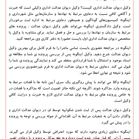
وکیل دیوان عدالت اداری کیست؟ وکیل دیوان عدالت اداری وکیلی است که خبرت
و آگاهی کافی نسبت به دعاوی مرتبط به نهاد‌ها و سازمان‌هایی مثل شهرداری و
اینگونه کمیسیون‌های گوناگون و همینطور دعاوی مرتبط به اداره ثبت برخوردار
است. وکیل دادگستری اینگونه می‌تواند نظیر وکیل دیوان عدالت ، پرونده های
مرتبط به سازمان‌ و نهادها را بررسی و حل و فصل نماید. برای مشاوره با وکیل یا
متخصص دیوان عدالت اداری اول بایست حضورا به دفتر کاری وی مراجعه کنید.
اینگونه در مراجعه حضوری بایست تمامی ماجرا را به فرم کامل برای بهترین وکیل
دیوان عدالت شرح دهید. وکیل اینگونه پس از بررسی پرونده ی شما و مطالعه ی
اسناد موجود و استدلال با شما قراردادی منعقد می کند و نمایندگی پرونده ی شما را
قبول می کند. دعاوی مرتبط به دیوان عدالت اداری به فرم غیرحضوری بررسی می
شود و نتیجه ی نهایی اعطا می شود.
اینگونه وکلا می توانند با پیش روگیری یک سری آیین نامه ها با قضات مرتبط به
پرونده وارد مذاکره شوند. اگرچه این نکته حائز اهمیت است که مذاکره با قضات در
به خاص پرونده های مرتبط به دیوان عدالت اداری لازم به خبرت و درایت کافی
وکیل است.
وکیل دیوان عدالت پس از ثبت شدن شکواییه توسط او، در دیوان عدالت اداری و
واگذار دادن آن به شعبات مرتبط به آن، اقداماتی از جوله بررسی و توجه به پرونده
را در پیش می گیرد.
اینگونه دعاوی زیادی وجود دارند که مورد اعتراض توسط وکیل قرار می گیرند.
سپس آرایی که قبل صادر شده است دوباره به نفع موکل پرونده و یا دعاوی تغییر