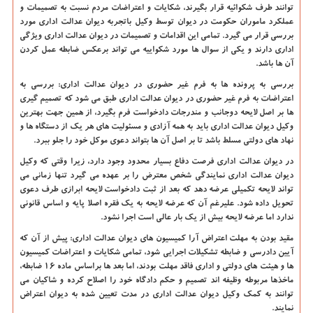
توانند طرف شکوائیه قرار بگیرند، شکایات و اعتراضات مردم نسبت به تصمیمات و
عملکرد ماموران حکومت در دیوان توسط وکیل باتجربه دیوان عدالت اداری مورد
بررسی قرار می گیرد. تمامی این اقدامات و تصمیمات در دیوان عدالت اداری ویژگی
اداری دارند و یکی از سوال ها مورد شکواییه می تواند برعکس ضابطه عمل کردن
آن ها باشد.
بررسی به پرونده ها به فرم غیر حضوری در دیوان عدالت اداری: بررسی به
اعتراضات به فرم غیر حضوری در دیوان عدالت اداری طبق می شود که تصمیم گیری
ها بر اصل لایحه دوجانب و مندرجات دادخواست فرم بگیرد، از همین جهت بهترین
وکیل دیوان عدالت اداری باید به همه آزادی و مسئولیت های هر یک از دستگاه ها و
نهاد های دولتی مسلط باشد تا بر اصل آن ها بتواند دعوی موکل خود را جلو ببرد.
در دیوان عدالت اداری فرصت دفاع بسیار محدود وجود دارد، زیرا وقتی که وکیل
دیوان عدالت اداری نمایندگی شخص معترض را بر عهده می گیرد تنها زمانی می
تواند لایحه تکمیلی عرضه دهد که بعد از ثبت دادخواست لایحه ابرازی طرف دعوی
تحویل داده شود. علیرغم آن که عرضه لایحه به یک فقره اصلا پایه و اساس قانونی
ندارد اما عرضه لایحه بیش از یک بار عالی است اجرا نشود.
مقید بودن به مهلت اعتراض آرا کمیسیون های دیوان عدالت اداری: پیش از آن که
آیین دادرسی و ضابطه تشکیلات اجرایی شود، تمامی شکایات و اعتراضات کمیسیون
ها و هیئت های دولتی و اداری فاقد مهلت بودند، اما بعد ها براساس ماده ۱۶ ضابطه،
ماخذها مربوطه وظیفه اند تصمیم و حکم دادگاه خود را اصلاح کرده و شاکیان می
توانند به کمک وکیل دیوان عدالت اداری در مدت تعیین شده به دیوان اعتراض
نمایند.