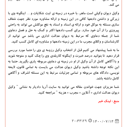
می کند.
وکیل دیوان وکیلی است ماهر، با خبره در زمینه ی ثبت شکایات و… اینگونه وی با
زیرکی و داشتن دادهها کافی در این زمینه و ارائه مشاوره مورد نظر جهت شفاف
سازی مسئله به موکل خود و ارائه ی اسناد و اسناد به نفع موکلش می تواند به راحتی
پیروزی را از آن خود سازد. برای کسب دادهها اکثر و کمک به حل و فصل دعاوی
شما از جمله دعاوی که مرتبط به دیوان عدالت اداری می باشد می توانید از
کارشناسان و وکلای مجرب ما در این زمینه دادهها و مشاوره ای کامل کسب کنید.
ما به شما پیشنهاد می کنیم قبل از انتخاب وکیل رزومه ی وی را حتما مورد بررسی
قرار دهید تا بتوانید درصد خبرت و اینگونه کاربلدی وی را چک کنید و متوجه شوید
و با آگاهی کامل از آن وکیل از او در زمینه ی دعاوی مربوطه یاری بگیرید. حتما به
این نکته توجه داشته باشید وکیل دیوان عدالت می بایست به تمامی قانون، لایحه
نویسی، دادگاه های مربوطه و تمامی جزئیات مرتبط به این مسئله اشراف و آگاهی
کامل داشته باشد.
شما عزیزان جهت خواندن مقاله می توانید به سایت آریا دادیار به نشانی " وکیل
دیوان عدالت اداری + آنلاین + مجرب + هزینه " مراجعه کنید.
منبع : لینک خبر
20:43:29
1400/07/14