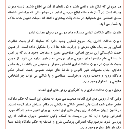
در صورتی که ابلاغ غیر واقعی باشد و ذی نفعان از آن بی اطلاع باشند، زمینه دیوان
وظیفه است در آغاز به مسئله ابلاغ بررسی نماید. در موضوعاتی که براساس ضابطه
سابق اشخاص حق شکوائیه در مدت وقت بیشتری داشته اند، مهلت تعیین شده ملاک
به شمار می آید.
فقدان امکان شکایت تمامی دستگاه های دولتی در دیوان عدالت اداری
دیوان عدالت اداری یک مرجع قضایی وجود دارد که ضابطه گذار جهت نظارت
قضایی بر سازمان های دولتی و وزارت خانه ها آن را تشکیل داده است، از همین
جهت شایستگی این مرجع قضایی، صلاحیتی معین و متفاوت وجود دارد که بر اصل
شایستگی عام دادسرا های عمومی برای بررسی به دعاوی اداره می شود. از همین
جهت شاکیان در دیوان عدالت اداری اشخاص حقوقی و حقیقی می باشند. در به خاص
دعاوی ابطال مصوبات غیر قانونی و تقاضا های هیئت عمومی جهت اصدار حکم
دادگاه رویه و وحدت رویه، درخواست، متقاضی و یا شاکی می تواند جز اشخاص
حقوقی و یا حقوق وجود دارد.
وکیل دیوان عدالت اداری و به کارگیری روش های فوق العاده
وقتی که از روش های فوق العاده صحبت می شود، به معنای این است که حکم دادگاه
قطعی صادر شده است ولی شخص شاکی به دلایلی در مقام اعتراض قرار گرفته است.
در قانون دیوان عدالت اداری روش های فوق العاده ای برای تغییر حکم دادگاه مورد
اعتراض وجود دارد که می بایست به کمک وکیل تخصصی دیوان عدالت اداری
بررسی شود، درصورتیکه اعتراض برعکس شرع و ضابطه به حکم دادگاه باشد تنها
یک بار قابل مطرح وجود دارد.