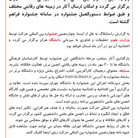
برگزار می گردد و امکان ارسال آثار در زمینه های رقابتی مختلف
و طبق ضوابط دستورالعمل جشنواره در سامانه جشنواره فراهم
گشته است.
به گزارش راستابلاگ به نقل از ایسنا،
چهاردهمین
جشنواره
بین المللی حرکت توسط
وزارت علوم
، تحقیقات و فناوری به میزبانی
دانشگاه‌
هران برگزار می گردد و
اختتامیه آن نیز در آذر ماه امسال خواهد بود.
بارگذاری آثار منتخب مرحله دانشگاهی این جشنواره توسط کارشناسان فرهنگی
دانشگاه ها تا ۲۰ مهر ماه در زمینه های رقابتی انجمن برتر، فعالیت خلاقانه، نشریه،
مسابقه
، محتوای دیجیتال، کارآفرینی، کتاب، اختراع، بخش ویژه و دانشگاه برتر در
سامانه جشنواره به آدرس festival.dmsrt.ir امکان پذیر است.
بخش دبیرخانه اجرائی این جشنواره به دانشگاه تهران سپرده شده است. علاوه بر
برگزاری آیین افتتاحیه و اختتامیه جشنواره، نشست های تخصصی و همین طور کارگاه
های آموزشی با هدف بررسی تجارب و ارائه راه حل ها برای ارتقای نقش و جایگاه
انجمن های علمی دانشجویی برنامه ریزی شده است.
جشنواره بین المللی حرکت بصورت سالیانه و با هدف هم افزایی، تکثیر ایده های
خلاق و ایجاد انگیزه و نشاط در انجمن های علمی دانشجویی کشور برگزار می گردد
و کارهای خلاقانه و برتر انجمن ها بعنوان کارهای الگو و موفق منعکس می شوند.
به نقل از روابط عمومی دانشگاه تهران، علاقه مندان می توانند جهت مشاهده فایل
شیوه نامه چهاردهمین جشنواره بین المللی حرکت روی اینجا کلیک کنند.