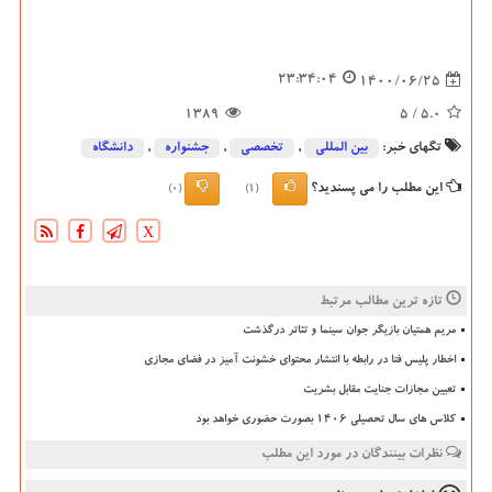
23:34:04
1400/06/25
1389
/ 5
5.0
تگهای خبر:
بین المللی
,
تخصصی
,
جشنواره
,
دانشگاه‌
این مطلب را می پسندید؟
(0)
(1)
X
تازه ترین مطالب مرتبط
مریم همتیان بازیگر جوان سینما و تئاتر درگذشت
اخطار پلیس فتا در رابطه با انتشار محتوای خشونت آمیز در فضای مجازی
تعیین مجازات جنایت مقابل بشریت
کلاس های سال تحصیلی ۱۴۰۶ بصورت حضوری خواهد بود
نظرات بینندگان در مورد این مطلب