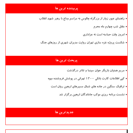
پربیننده ترین ها
راهنمای عبور زوار از بزرگراه چالوس به مراسم وداع با رهبر شهید انقلاب
مقتل شب چهارم ماه محرم
امروز وقت حماسه است نه عزاداری
شکست پروژه غزه سازی تهران روایت مدیران شهری از روزهای جنگ
پربحث ترین ها
مریم همتیان بازیگر جوان سینما و تئاتر درگذشت
کپی اطلاعات کارت بانکی ۱۲۰۰ تهرانی در پوشش فروشنده میوه
ترافیک سنگین در جاده های شمال مسیرهای اربعین روان است
نشست برنامه ریزی موکب جاماندگان اربعین برگزار شد
جدیدترین ها