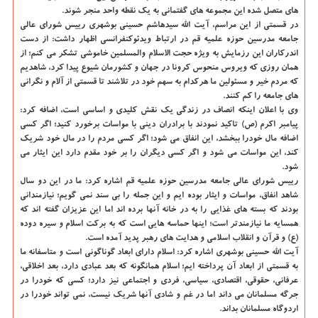
های متصل شده این مجموعه های گفتمانی به یک نقطه واحد منجر شوند.
در قسمتی از این مراسم، آیت الله سیدهاشم حسینی بوشهری رییس شورای عالی
جامعه مدرسین حوزه علمیه قم در ارتباط ویدئوکنفرانسی اظهار داشت: از دست
اندرکاران این رزمایش به ویژه حجت الاسلام والمسلمین خاموشی تشکر می کنم؛ از
همان روزی که ویروس منحوس کرونا در جهان و کشورمان شیوع پیدا کرد، شاهدیم
که مردم خیر و مسئولین ما هرکدام به سهم خود در تلاشند تا قسمتی از آلام و نگرانی
های جامعه را کم کنند.
وی با اعلان اینکه انصاف در زندگی یک نقش کلیدی و اساسی است، اضافه کرد:
پیامبر اکرم (ص) تاکید نمودند با برادران دینی با مواسات برخورد کنید؛ اگر کسی
اضافه مال خودرا ببخشد، این انفاق می شود؛ اگر کسی مردم را در مال خود شریک
کند، این مواسات می شود و اگر کسی دیگران را بر خود مقدم دارد این ایثار می
شود.
رییس شورای عالی جامعه مدرسین حوزه علمیه قم اشاره کرد: ما در این دو سال
شاهد انفاق، مواسات و ایثار بوده ایم و این جمله را بی سند نمی گویم؛ نیازمندانی
بودند که بسته های غذایی را به در خانه آنها برده اند اما این عزیزان گفته اند که
همسایه ما نیازمندتر است؛ اینها حماسه هایی است که به برکت اسلام و سیره دوده
(ع) و قرآن و انقلاب اسلامی و هدایت های رهبر پدید آمده است.
آیت الله حسینی بوشهری اشاره کرد: اسلام دارای ابعاد گوناگونی است و متاسفانه ما
به قسمتی از ابعاد آن پرداخته ایم؛ اسلام همانگونه که بعد عبادی دارد، بعد اخلاقی،
عرفانی، حقوقی، اقتصادی، سیاسی، فردی و اجتماعی نیز دارد؛ کسی که خودرا در
جرگه مسلمانان می داند اما در غم و شادی آنها شریک نیست، نمی تواند خودرا در
اردوگاه مسلمانان بداند.