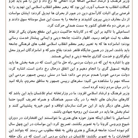
وزیر فرهنگ و ارشاد اسلامی اضافه کرد: اتفاقی که رخ داد و این را هم باید جزو
کمالات انقلاب به حساب آورد، این بود که رهبر معظم انقلاب اسلامی این تهدید را به
فرصتی برای اثبات کارآمدی دین در عبور از بحران ها تبدیل کردند؛ ایشان مواسات
از دل معارف دینی بیرون کشیدند و جامعه را به سمت این عمل مومنانه سوق دادند و
در عرض دو ماه فضای کشور به سمت همدلی حرکت کرد.
اسماعیلی با تاکید بر این که در کارنامه حاکمیت دینی این مقطع بعنوان یکی از نقاط
عطف به ثبت خواهد رسید، اظهار داشت: جامعه دینی و ایمانی پیشتاز خدمت رسانی
بودند؛ امامزاده ها که به تعبیر رهبر معظم انقلاب اسلامی قطب های فرهنگی جامعه
باید باشند، امروز در همین جایگاه ظاهر شدند؛ بقاع متبرکه و امامزادگان امروز محل
نیکوکاری و خدمت گذاری جامعه دینی و ایمانی هستند.
وی با اشاره به این که در دولت مردمی راه حل ما این است که در همه بخش ها باید
وظیفه تسهیل گری را انجام دهیم و این اتفاق درحال رخ دادن است، اشاره کرد:
دولت مردمی خودرا همدم مردم می داند؛ شما در منش رییس جمهور مردمی این
مساله مهم را مشاهده می کنید؛ سفرهای رییس جمهور به مناطق محروم، بارقه امید
را در میان مردم زنده کرده است.
وزیر فرهنگ و ارشاد اسلامی افزود: ما در وزارتخانه تمام تلاشمان باید این باشد که
کارهای سازمان های تابعه را در یک مسیر هماهنگ و همراه تعریف کنیم؛ حتما
بخش های دیگر باید از این حرکت سازمان اوقاف و امور خیریه پشتیبانی کنند و
تمام بخش ها باید در خدمت این روحیه جهادی باشند.
اسماعیلی با اعلان اینکه هنوز حوزه های هنری ما نتوانستند این افتخارات در دوران
شیوع ویروس کرونا را به تصویر بکشند، تصریح کرد: این مواسات در این چهل سال
کم نبوده است؛ جامعه فرهنگی و هنری وقتی به نقطه مطلوب می رسند که بتوانند این
افتخارات را به تصویر بکشند؛ تلاشمان در دولت مردمی این است که در یک حلقه