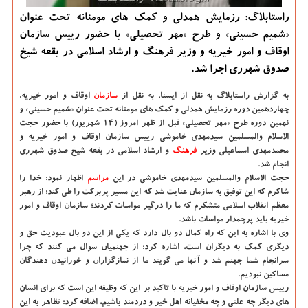
راستابلاگ: رزمایش همدلی و کمک های مومنانه تحت عنوان
«شمیم حسینی» و طرح «مهر تحصیلی» با حضور رییس سازمان
اوقاف و امور خیریه و وزیر فرهنگ و ارشاد اسلامی در بقعه شیخ
صدوق شهرری اجرا شد.
به گزارش راستابلاگ به نقل از ایسنا، به نقل از
سازمان
اوقاف و امور خیریه،
چهاردهمین دوره رزمایش همدلی و کمک های مومنانه تحت عنوان «شمیم حسینی» و
نهمین دوره طرح «مهر تحصیلی» قبل از ظهر امروز (۱۴ شهریور) با حضور حجت
الاسلام والمسلمین سیدمهدی خاموشی رییس سازمان اوقاف و امور خیریه و
محمدمهدی اسماعیلی وزیر
فرهنگ
و ارشاد اسلامی در بقعه شیخ صدوق شهرری
انجام شد.
حجت الاسلام والمسلمین سیدمهدی خاموشی در این
مراسم
اظهار نمود: خدا را
شاکرم که این توفیق به سازمان عنایت شد که این مسیر پربرکت را طی کند؛ از رهبر
معظم انقلاب اسلامی متشکرم که ما را درگیر مواسات کردند؛ سازمان اوقاف و امور
خیریه باید پرچمدار مواسات باشد.
وی با اشاره به این که راه کمال دو بال دارد که یکی از این دو بال عبودیت حق و
دیگری کمک به دیگران است، اشاره کرد: از جهنمیان سوال می کنند که چرا
سرانجام شما جهنم شد و آنها می گویند ما از نمازگزاران و خورانیدن دهندگان
مساکین نبودیم.
رییس سازمان اوقاف و امور خیریه با تاکید بر این که وظیفه این است که برای انسان
های دیگر چه علنی و چه مخفیانه اهل خیر و دردمند باشیم، اضافه کرد: تظاهر به این