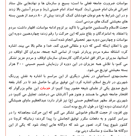
مواسات ضرورت جامعه فعلی ما است؛ بسیج و سازمان ها و نهادهایی مثل ستاد
اجرائی فرمان امام خمینی (ره)، کمیته امداد امام خمینی (ره) و مردم آستین بالا زدند
و در این شرایط به هم نوعان خودشان کمک کردند؛ بیش از ۸۰ درصد از همین بسته
های معیشتی کمک های مردمی است.
حجت الاسلام والمسلمین خاموشی با تاکید بر لزوم ادامه مواسات، اظهار داشت: مردم
با اعتقاد به امامزادگان و بقاع متبرکه این حرکت را رقم زدند؛ چهاردهمین دوره این
مواسات و چهارمین دوره مهر تحصیلی انجام شده است.
وی با اعلان اینکه کسی که ذره و مثقالی خیری کند، خدا و عالم بالا می بیند، اشاره
کرد: انشالله سفره مردم پربارتر شود؛ از تمامی ائمه جمعه، مدیران کل اوقاف در
استانها، مدیران مراکز افق امامزادگان، کارمندان سازمان اوقاف و مردم عزیز تشکر
می کنم؛ با تلاش همه عزیزان در این دوره از رزمایش شمیم حسینی ۲۰۰ هزار
بسته معیشتی توزیع می شود.
محمدمهدی اسماعیلی در بَخش دیگری از این مراسم با اشاره به نقش پررنگ
شهرری در تاریخ اسلام، اشاره کرد: این توفیق برای ما حاصل شد تا در کنار بقعه
شیخ صدوق یکی از علمای شیعه حضور پیدا کنیم؛ از
خدمات
این عالم بزرگوار که
افتخار جامعه شیعی ما هستند و هنوز هم آثارشان می درخشد، تجلیل می کنیم؛ در
شهرری مرقد مطهر عبدالعظیم حسنی (ع) نیز قرار دارد؛ عبدالعظیم ماوای همیشگی
ارادتمندان دوده (ع) در طول تاریخ بوده است.
وی افزود: از حجت الاسلام خاموشی تشکر می کنم که این حرکت مجاهدانه را در
سراسر کشور و به دفعات مکرر توفیق انجامش را پیدا کردند؛ زمانیکه کرونا در
کشور شیوع پیدا کرد، تصور می شد که دوگانه هایی ایجاد شود که یکی از این
دوگانه ها سلامت و مناسک دینی بود.