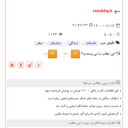
منبع:
rastablog.ir
21:42:23
1400/06/14
1134
/ 5
5.0
تگهای خبر:
خدمات
,
زندگی
,
سازمان
,
سفر
این مطلب را می پسندید؟
(0)
(1)
X
تازه ترین مطالب مرتبط
کپی اطلاعات کارت بانکی ۱۲۰۰ تهرانی در پوشش فروشنده میوه
ترافیک سنگین در جاده های شمال مسیرهای اربعین روان است
نشست برنامه ریزی موکب جاماندگان اربعین برگزار شد
گردهمایی نازی آبادی ها برای اکبر عبدی به همراه عکس
نظرات بینندگان در مورد این مطلب