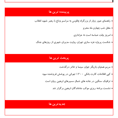
پربیننده ترین ها
راهنمای عبور زوار از بزرگراه چالوس به مراسم وداع با رهبر شهید انقلاب
مقتل شب چهارم ماه محرم
امروز وقت حماسه است نه عزاداری
شکست پروژه غزه سازی تهران روایت مدیران شهری از روزهای جنگ
پربحث ترین ها
مریم همتیان بازیگر جوان سینما و تئاتر درگذشت
کپی اطلاعات کارت بانکی ۱۲۰۰ تهرانی در پوشش فروشنده میوه
ترافیک سنگین در جاده های شمال مسیرهای اربعین روان است
نشست برنامه ریزی موکب جاماندگان اربعین برگزار شد
جدیدترین ها