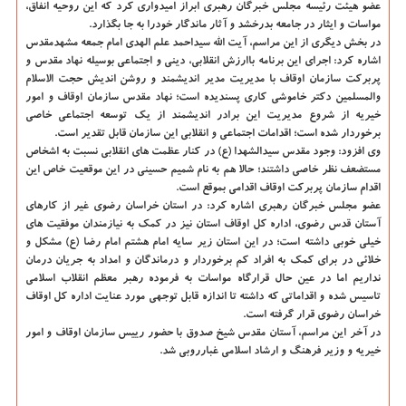
عضو هیئت رئیسه مجلس خبرگان رهبری ابراز امیدواری کرد که این روحیه انفاق،
مواسات و ایثار در جامعه بدرخشد و آثار ماندگار خودرا به جا بگذارد.
در بخش دیگری از این مراسم، آیت الله سیداحمد علم الهدی امام جمعه مشهدمقدس
اشاره کرد: اجرای این برنامه باارزش انقلابی، دینی و اجتماعی بوسیله نهاد مقدس و
پربرکت سازمان اوقاف با مدیریت مدیر اندیشمند و روشن اندیش حجت الاسلام
والمسلمین دکتر خاموشی کاری پسندیده است؛ نهاد مقدس سازمان اوقاف و امور
خیریه از شروع مدیریت این برادر اندیشمند از یک توسعه اجتماعی خاصی
برخوردار شده است؛ اقدامات اجتماعی و انقلابی این سازمان قابل تقدیر است.
وی افزود: وجود مقدس سیدالشهدا (ع) در کنار عظمت های انقلابی نسبت به اشخاص
مستضعف نظر خاصی داشتند؛ حالا هم به نام شمیم حسینی در این موقعیت خاص این
اقدام سازمان پربرکت اوقاف اقدامی بموقع است.
عضو مجلس خبرگان رهبری اشاره کرد: در استان خراسان رضوی غیر از کارهای
آستان قدس رضوی، اداره کل اوقاف استان نیز در کمک به نیازمندان موفقیت های
خیلی خوبی داشته است؛ در این استان زیر سایه امام هشتم امام رضا (ع) مشکل و
خلائی در برای کمک به افراد کم برخوردار و درماندگان و امداد به جریان درمان
نداریم اما در عین حال قرارگاه مواسات به فرموده رهبر معظم انقلاب اسلامی
تاسیس شده و اقداماتی که داشته تا اندازه قابل توجهی مورد عنایت اداره کل اوقاف
خراسان رضوی قرار گرفته است.
در آخر این مراسم، آستان مقدس شیخ صدوق با حضور رییس سازمان اوقاف و امور
خیریه و وزیر فرهنگ و ارشاد اسلامی غبارروبی شد.