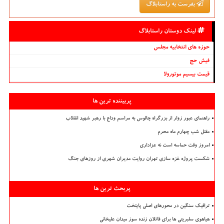
بفرست به راستابلاگ
لینک دوستان راستابلاگ
حوزه های انتخابیه مجلس
فیش حج
قیمت بیسیم موتورولا
پربیننده ترین ها
راهنمای عبور زوار از بزرگراه چالوس به مراسم وداع با رهبر شهید انقلاب
مقتل شب چهارم ماه محرم
امروز وقت حماسه است نه عزاداری
شکست پروژه غزه سازی تهران روایت مدیران شهری از روزهای جنگ
پربحث ترین ها
ترافیک سنگین در محورهای اصلی پایتخت
هیاهوی سلبریتی ها برای قاتلان زنده سوز میدان علیخانی