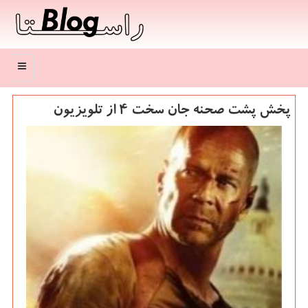
منو
پخش پشت صحنه جان سخت ۴ از تلویزیون