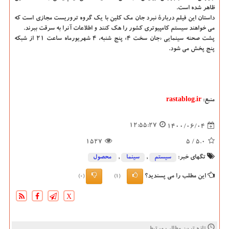
ظاهر شده است.
داستان این فیلم دربارهٔ نبرد جان مک کلین با یک گروه تروریست مجازی است که
می خواهند سیستم کامپیوتری کشور را هک کنند و اطلاعات آنرا به سرقت ببرند.
پشت صحنه سینمایی «جان سخت ۴» پنج شنبه، ۴ شهریورماه ساعت ۲۱ از شبکه
پنج پخش می شود.
منبع:
rastablog.ir
12:55:27
1400/06/04
1527
/ 5
5.0
تگهای خبر:
سیستم
,
سینما
,
محصول
این مطلب را می پسندید؟
(0)
(1)
X