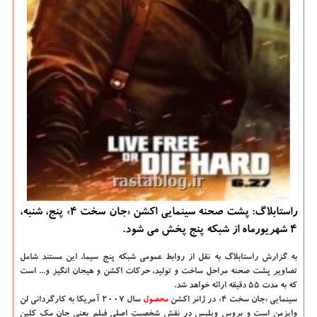
راستابلاگ: پشت صحنه سینمایی اکشن «جان سخت 4» پنج، شنبه،
4 شهریورماه از شبکه پنج پخش می شود.
به گزارش راستابلاگ به نقل از روابط عمومی شبکه پنج سیما، این مستند شامل
تصاویر پشت صحنه مراحل ساخت و تولید، حرکات اکشن و هیجان انگیز و... است
که به مدت ۵۵ دقیقه ارائه خواهد شد.
سینمایی «جان سخت ۴» در ژانر اکشن
محصول
سال ۲۰۰۷ آمریکا به کارگردانی لن
وایزمن است و بروس ویلیس در نقش شخصیت اصلی فیلم یعنی جان مک کلین