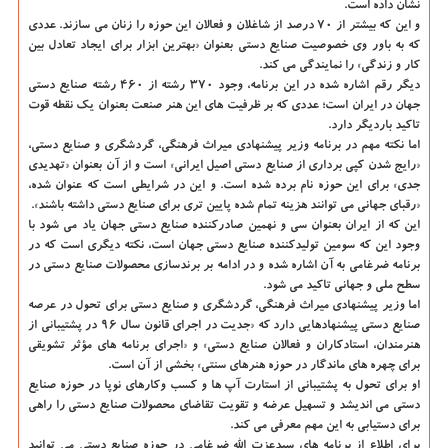
نشان داده است.
و این که بیشتر از ۷۰ درصد از شاغلان و فعالان این حوزه را زنان می سازند. عددی
که به باور وی خصوصیت صنایع دستی بعنوان «بهترین ابزار برای ایجاد تعادل بین
کار و زندگی» را نمایندگی می کند.
دیگر رقم اشاره شده در این برنامه، وجود ۳۷۰ رشته از ۴۶۰ رشته صنایع دستی
جهان در ایران است؛ عددی که بر ظرفیت های این هنر صنعت بعنوان یک نقطه قوت
تاکید باردیگر دارد.
اما نکته مهم در برنامه وزیر پیشنهادی میراث فرهنگی، گردشگری و صنایع دستی،
«رایج شدن کپی برداری از صنایع دستی اصیل ایرانی» است و از آن بعنوان «تهدیدی
جدی» برای این حوزه نام برده شده است. و این در شرایطی است که عنوان شده،
«رقبای جهانی می توانند هزینه تمام شده پایین تری برای صنایع دستی داشته باشند».
این که از ایران بعنوان سی و نهمین صادرکننده صنایع دستی جهان یاد می شود با
وجود این که سومین تولیدکننده صنایع دستی جهان است، نکته دیگری است که در
برنامه ضرغامی به آن اشاره شده و در ادامه بر برندسازی محصولات صنایع دستی در
سطح ملی و جهانی تاکید می شود.
اما وزیر پیشنهادی میراث فرهنگی، گردشگری و صنایع دستی برای تحول در عرصه
صنایع دستی پیشنهادهایی دارد که «جدیت در اجرای قانون سال ۹۶ در پشتیبانی از
هنرمندان، استادکاران و فعالان صنایع دستی» و «اجرای برنامه های مؤثر تشویقی
برای چهره های ماندگار در حوزه هنرهای سنتی» بخشی از آن است.
او برای تحول به پشتیبانی از استارت آپ ها و کسب وکارهای نوپا در حوزه صنایع
دستی می اندیشد و تسهیل عرضه و تقویت تقاضای محصولات صنایع دستی را راهی
برای دستیابی به این مهم معرفی می کند.
برای اطلاع از برنامه های سیدعزت الله ضرغامی در حوزه صنایع دستی می توانید