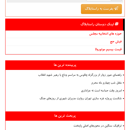
بفرست به راستابلاگ
لینک دوستان راستابلاگ
حوزه های انتخابیه مجلس
فیش حج
قیمت بیسیم موتورولا
پربیننده ترین ها
راهنمای عبور زوار از بزرگراه چالوس به مراسم وداع با رهبر شهید انقلاب
مقتل شب چهارم ماه محرم
امروز وقت حماسه است نه عزاداری
شکست پروژه غزه سازی تهران روایت مدیران شهری از روزهای جنگ
پربحث ترین ها
ترافیک سنگین در محورهای اصلی پایتخت