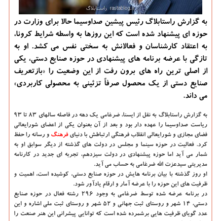
به گزارش راستابلاگ رئیس پیشین صداوسیما حالا برای وزارت در
حوزه ای پیشنهاد شده است که این روزها به واسطه شرایط کرونا،
به اعتقاد کارشناسان و فعالانش به سختی نفس می کشد. او به
تازگی با عرضه برنامه های پیشنهادی در حوزه صنایع دستی، یکی
از اصلی ترین راه های برون رفت از این وضعیت را «بازتعریف
صنایع دستی از یک محصول صرفاً تزئینی به محصولی کاربردی»
می داند.
به گزارش راستابلاگ به نقل از ایسنا، ضرغامی یک دهه در فاصله سالهای ۸۳ تا ۹۳
ریاست صداوسیما را عهده دار بود و بعد از آن بعنوان یکی از اعضای شورایعالی
فضای مجازی و شورایعالی انقلاب فرهنگی ارتباطش با دنیای
فرهنگ
و رسانه را حفظ
کرد. فعالیت در حوزه سینما و مجلس در دولت های گذشته از دیگر سوابق او به
شمار می آید اما حوزه پیشنهادی در دولت سیزدهم، تجربه ای جدید در کارنامه
مدیریتی سیدعزت الله ضرغامی به حساب می آید.
او روز گذشته با بیان برنامه هایش در حوزه صنایع دستی، کوشیده است، اهمیت و
ظرفیت های این حوزه را با عرضه آمار و ارقام یادآور شود.
در برنامه عرضه شده توسط ضرغامی به وجود ۲۹۶ رشته فعال در حوزه صنایع
دستی، ۱۴ شهر و روستای ثبت جهانی و ۵۲ شهر و روستای ثبت ملی اشاره و این
عدد گویای ظرفیت هایی برشمرده شده است که توانایی پیشرانی این هنر صنعت را