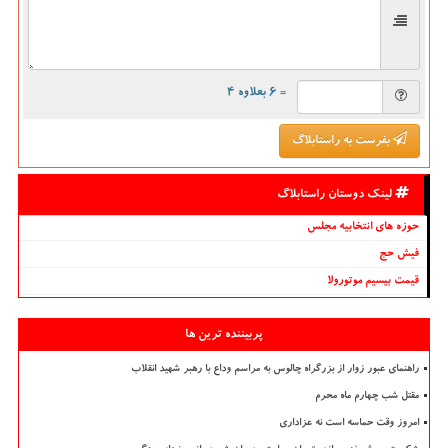
= ۶ بعلاوه ۴
بفرست به راستابلاگ
لینک دوستان راستابلاگ
حوزه های انتخابیه مجلس
فیش حج
قیمت بیسیم موتورولا
پربیننده ترین ها
راهنمای عبور زوار از بزرگراه چالوس به مراسم وداع با رهبر شهید انقلاب
مقتل شب چهارم ماه محرم
امروز وقت حماسه است نه عزاداری