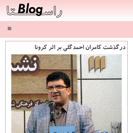
منو
درگذشت كامران احمدگلی بر اثر كرونا