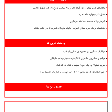
راهنمای عبور زوار از بزرگراه چالوس به مراسم وداع با رهبر شهید انقلاب
مقتل شب چهارم ماه محرم
امروز وقت حماسه است نه عزاداری
شکست پروژه غزه سازی تهران روایت مدیران شهری از روزهای جنگ
پربحث ترین ها
ترافیک سنگین در محورهای اصلی پایتخت
هیاهوی سلبریتی ها برای قاتلان زنده سوز میدان علیخانی
مریم همتیان بازیگر جوان سینما و تئاتر درگذشت
کپی اطلاعات کارت بانکی ۱۲۰۰ تهرانی در پوشش فروشنده میوه
جدیدترین ها