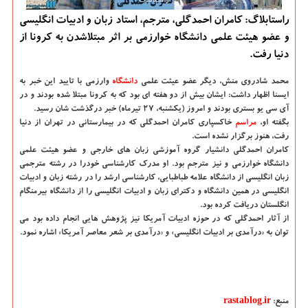
راستابلاگ: کامران احمدگلی، مترجم، استاد زبان و ادبیات انگلیسی
و عضو هیئت علمی دانشگاه خوارزمی بر اثر مبتلاشدن به کرونا از
دنیا رفت.
محمد شادروی منش، دیگر عضو عیئت علمی
دانشگاه‌
وارزمی با تایید این خبر به
ایسنا اظهار داشت: ایشان بیش از دو هفته ای بود که به کرونا مبتلا شده بودند و در
آی سی یو بستری بودند و امروز (یکشنبه، ۲۷ تیرماه) خبر درگذشت شان رسید.
بگفته او،
مراسم
خاکسپاری کامران احمدگلی که در بیمارستانی در تهران از دنیا
رفت، هنوز برگزار نشده است.
کامران احمدگلی دانشیار گروه آموزشی زبان های خارجی و عضو هیئت علمی
دانشگاه خوارزمی و نیز مترجم بود. او مدرک کارشناسی خودرا در رشته مترجمی
زبان انگلیسی از دانشگاه علامه طباطبایی، کارشناسی ارشد را در رشته زبان و ادبیات
انگلیسی در همین دانشگاه و دکترای زبان و ادبیات انگلیسی را از دانشگاه بیرمنگام
انگلستان دریافت کرده بود.
از آثار احمدگلی که در حوزه ادبیات آمریکا نیز پژوهش هایی انجام داده بود می
توان به «درآمدی بر ادبیات انگلیسی» و «درآمدی بر شعر معاصر آمریکا» اشاره نمود.
منبع:
rastablog.ir