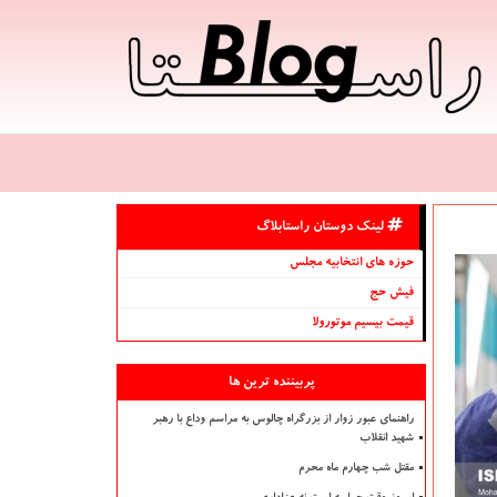
لینک دوستان راستابلاگ
حوزه های انتخابیه مجلس
فیش حج
قیمت بیسیم موتورولا
پربیننده ترین ها
راهنمای عبور زوار از بزرگراه چالوس به مراسم وداع با رهبر
شهید انقلاب
مقتل شب چهارم ماه محرم