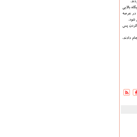
دند.
اه بالایی
 در عرصه
 شود.
ی كردن پس
ام دادند،