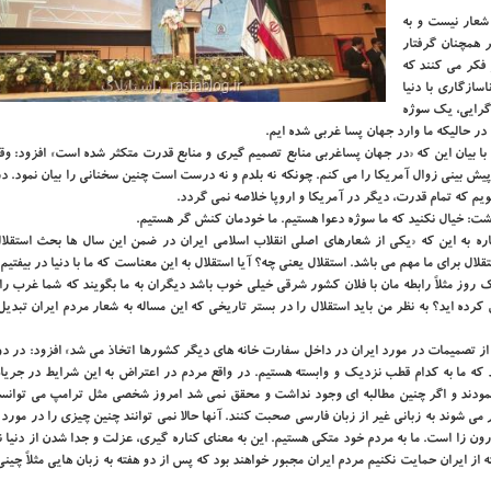
شعار نیست و به
 همچنان گرفتار
فكر می كنند كه
ازگاری با دنیا
 گرایی، یك سوژه
در حالیكه ما وارد جهان پسا غربی شده ایم.
ا بیان این كه «در جهان پساغربی منابع تصمیم گیری و منابع قدرت متكثر شده است» افزود: و
ش بینی زوال آمریكا را می كنم. چونكه نه بلدم و نه درست است چنین سخنانی را بیان نمود. در
ویم كه تمام قدرت، دیگر در آمریكا و اروپا خلاصه نمی گردد.
شت: خیال نكنید كه ما سوژه دعوا هستیم. ما خودمان كنش گر هستیم.
ه به این كه «یكی از شعارهای اصلی انقلاب اسلامی ایران در ضمن این سال ها بحث استقلال
 برای ما مهم می باشد. استقلال یعنی چه؟ آیا استقلال به این معناست كه ما با دنیا در بیفتیم؟
ك روز مثلاً رابطه مان با فلان كشور شرقی خیلی خوب باشد دیگران به ما بگویند كه شما غرب را
رده اید؟ به نظر من باید استقلال را در بستر تاریخی كه این مساله به شعار مردم ایران تبدی
 از تصمیمات در مورد ایران در داخل سفارت خانه های دیگر كشورها اتخاذ می شد» افزود: در د
 كه ما به كدام قطب نزدیك و وابسته هستیم. در واقع مردم در اعتراض به این شرایط در جریا
نمودند و اگر چنین مطالبه ای وجود نداشت و محقق نمی شد امروز شخصی مثل ترامپ می توانست
 می شوند به زبانی غیر از زبان فارسی صحبت كنند. آنها حالا نمی توانند چنین چیزی را در مورد م
 زا است. ما به مردم خود متكی هستیم. این به معنای كناره گیری، عزلت و جدا شدن از دنیا 
 از ایران حمایت نكنیم مردم ایران مجبور خواهند بود كه پس از دو هفته به زبان هایی مثلاً چین