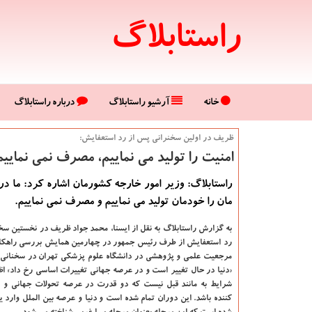
راستابلاگ
خانه
آرشیو راستابلاگ
درباره راستابلاگ
ظریف در اولین سخنرانی پس از رد استعفایش:
امنیت را تولید می نماییم، مصرف نمی نمایی
راستابلاگ: وزیر امور خارجه كشورمان اشاره كرد: ما در 
مان را خودمان تولید می نماییم و مصرف نمی نماییم.
به گزارش راستابلاگ به نقل از ایسنا، محمد جواد ظریف در نخستین س
رد استعفایش از طرف رئیس جمهور در چهارمین همایش بررسی راهكار
مرجعیت علمی و پژوهشی در دانشگاه علوم پزشكی تهران در سخنانی با 
«دنیا در حال تغییر است و در عرصه جهانی تغییرات اساسی رخ داد» ا
شرایط به مانند قبل نیست كه دو قدرت در عرصه تحولات جهانی و بی
كننده باشد. این دوران تمام شده است و دنیا و عرصه بین الملل وارد ی