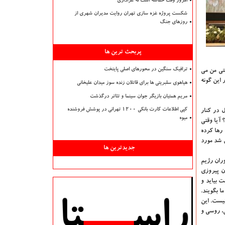
امروز وقت حماسه است نه عزاداری
شکست پروژه غزه سازی تهران روایت مدیران شهری از
روزهای جنگ
پربحث ترین ها
ترافیک سنگین در محورهای اصلی پایتخت
قتی من می
 این گونه
هیاهوی سلبریتی ها برای قاتلان زنده سوز میدان علیخانی
مریم همتیان بازیگر جوان سینما و تئاتر درگذشت
کپی اطلاعات کارت بانکی ۱۲۰۰ تهرانی در پوشش فروشنده
 در كنار
میوه
 آیا وقتی
 رها كرده
ل شد مورد
جدیدترین ها
وران رژیم
ن پیروزی
 بیاید و
ا بگویند.
نیست. این
ی، روسی و