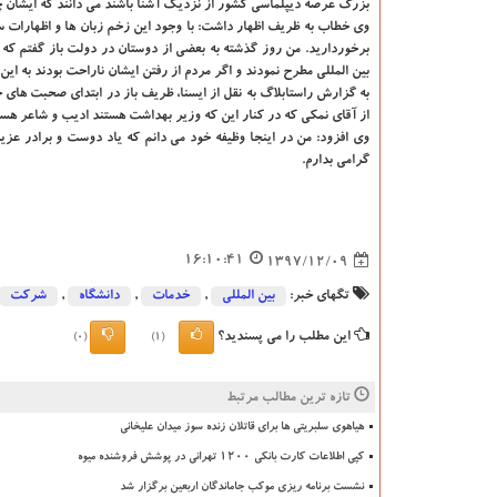
بزرگ عرصه دیپلماسی كشور از نزدیك آشنا باشند می دانند كه ایشان چه
وی خطاب به ظریف اظهار داشت: با وجود این زخم زبان ها و اظهارات سخی
برخوردارید. من روز گذشته به بعضی از دوستان در دولت باز گفتم 
بین المللی مطرح نمودند و اگر مردم از رفتن ایشان ناراحت بودند به ا
به گزارش راستابلاگ به نقل از ایسنا، ظریف باز در ابتدای صحبت های 
از آقای نمكی كه در كنار این كه وزیر بهداشت هستند ادیب و شاعر هستن
وی افزود: من در اینجا وظیفه خود می دانم كه یاد دوست و برادر عز
گرامی بدارم.
16:10:41
1397/12/09
تگهای خبر:
بین المللی
,
خدمات
,
دانشگاه‌
,
شركت
این مطلب را می پسندید؟
(0)
(1)
تازه ترین مطالب مرتبط
هیاهوی سلبریتی ها برای قاتلان زنده سوز میدان علیخانی
کپی اطلاعات کارت بانکی ۱۲۰۰ تهرانی در پوشش فروشنده میوه
نشست برنامه ریزی موکب جاماندگان اربعین برگزار شد