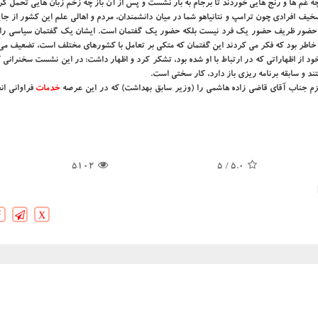
 غم ها و رنج هایی خوردند تا برجام به بار نشست و پس از آن باز چه زخم زبان هایی تحمل كر
ف افرادی چون ترامپ و نتانیاهو شما در میان دانشمندان، مردم و اهالی علم این كشور از جایگ
كه حضور ظریف حضور یك فرد نیست بلكه حضور یك گفتمان است. ایشان یك گفتمان سیاسی را
ین خاطر بود كه فكر می كردند این گفتمان كه متكی بر تعامل با كشورهای مختلف است، تضعیف می
خود از اظهاراتی كه در ارتباط با او شده بود، تشكر كرد و اظهار داشت: در این نشست سخنران
د و سابقه برنامه ریزی باز دارد، كار سختی است.
یزم جناب آقای قاضی زاده هاشمی را (وزیر سابق بهداشت) كه در این عرصه
خدمات
فراوانی انج
5102
/ 5
5.0
X