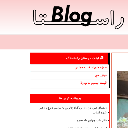
لینک دوستان راستابلاگ
حوزه های انتخابیه مجلس
فیش حج
قیمت بیسیم موتورولا
پربیننده ترین ها
راهنمای عبور زوار از بزرگراه چالوس به مراسم وداع با رهبر
شهید انقلاب
مقتل شب چهارم ماه محرم