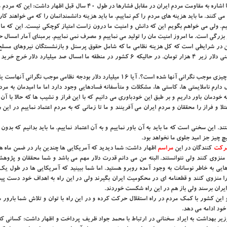
این دیپلمات عالی رتبه كشورمان در بخش دیگری از صحبت های خود با اشاره به مقاومت مردم ایران در مقابل فشارها در طول ۴۰ سال قبل
 كنند. ما باید هزینه های مردم را كم نماییم. ما باید هزینه دانشمندانمان را كه می خواهند كار
ییم. ولی می خواهم بگویم این كه دانش و امنیت ما درون زاست امتیاز كوچكی نیست. این كه ما 
ین در شرایطی است كه كل هزینه نظامی ما كه شامل حقوق پرسنل و بازنشستگان نیروهای مسلح
همه اش ۱۶ میلیارد دلار است آن هم با دلار ۳ هزار و ۸۰۰ تومانی یعنی دلار زیر ۴ هزار تومان. در حالیكه ۶ كشور در منطقه ما امسال صد میلیار
ظریف افزود: چرا این قدر آمریكایی ها مقابل ایران تبلیغ می كنند و چه چیزی موجب نگرانی آنها شده است؟. آیا ۱۶ میلیارد دلار بودجه نظامی موجب
 دارم ناملایمتی ها، كاستی ها، مشكلات و متأسفانه فسادهایی وجود دارد اما ما امیدمان به مر
 خودمان باور داریم و بر طبق این خودباوری می دانیم كه با این فراز و نشیب ها كه حالا با آن
 و فراز را محققان و مردم ایران می آفرینند و ما تا زمانی كه به مردم اعتماد نماییم در این
د. این سخنی است كه ما باید به آن باور نماییم و به آن اعتماد نماییم. ما باید بدانیم كه بدون
یچ چیز جز امید جلوی ما نخواهد بود.
ركت
كنندگان در این
مراسم
اظهار داشت: شما دیدید كه آمریكایی ها چندین بار در ضمن ماه ه
 منزوی كنند ولی نتوانستند. البته من می دانم قدرت دلار مهم می باشد و شما محققان و پژوهش
ایی به خاطر نوسانات به وجود آمده روبرو هستید. اما شما ببینید كه آمریكایی ها در طول ی
 منزوی كنند و قطعنامه ای در محكومیت ایران بگیرند ولی در این راه به اهداف خود دست پید
 ایران برسند ولی باز هم در این راه شكست خوردند.
ین كشور با كمك مردم در راه استقلال حركت كرده و در این راه با توان و تلاش شما بارور 
خود ادامه می دهد.
یر بهداشت به ایراد سخنانی در ارتباط با محمد جواد ظریف پرداخت و اظهار داشت: كسانی كه 