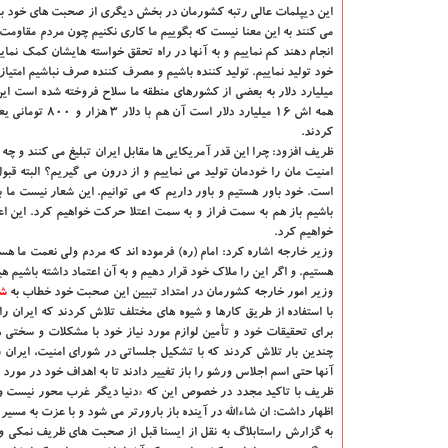
می كنند به این معنا نیست كه بگوییم ما كاری نكنیم چون مردم مقاومت می
انجام دهند كم نماییم و به آنها در راه تحقق خواسته هایشان كمك نما
میلیارد دلار به بعضی از كشورهای منطقه ما سلاح فروخته شده است ا
كردند.
امنیت مان را خودمان تولید می نماییم و از درون می گیریم؟ البته قبول
است. خود باور هستیم و باور داریم كه می توانیم. این شعار نیست ما به
باشیم باز هم به سمت فراز و به سمت اعتلا حركت خواهیم كرد. این اعتلا
خواهیم كرد.
وزیر خارجه اشاره كرد: امام (ره) فرموده اند كه مردم ولی نعمت ما هستن
هستیم. و اگر این را ملاك خود قرار دهیم و به آن اعتماد داشته باشیم ه
وزیر امور خارجه كشورمان در امتداد تبیین این صحبت خود خطاب به
ش
با استفاده از طریق كارها و شیوه های مختلف تلاش كردند كه ایران را
برای تحقیقات خود و تأمین لوازم مورد نیاز خود با مشكلات و سختی ه
چندین بار تلاش كردند كه با تشكیل جلساتی در شورای امنیت، ایران را
آنها حتی اسم اجلاس ورشو را باز تغییر دادند تا به اهداف خود در مورد
ظریف با تاكید مجدد در خصوص این كه «دنیا دیگر غرب محور نیست و ا
اظهار داشت: ان شاءالله در آینده باز بارورتر می شود و با عزت به مسیر 
به گزارش راستابلاگ به نقل از ایسنا قبل از صحبت های ظریف نمكی وز