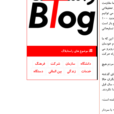
 اظهار داشت: این كه مردم ما مقاومت
 تحقیقاتی
می توانیم
خود تولید نماییم. تولید كننده باشیم و مصرف كننده صرف نباشیم امتیاز بزرگی است. ما امروز امنیت مان را تولید می نماییم و مصرف نمی نماییم. برمبنای آمار امسال حدود ۱۰۰
 باز است
د دلار خرج خرید تسلیحاتی
 نگرانی آنهاست یا این كه ما
دم خودمان
 روبرو می
موضوع های راستابلاگ
 راه حركت
دانشگاه‌
سازمان
شركت
فرهنگ
 مردم هیچ
خدمات
زندگی
بین المللی
دستگاه
ای گذشته
گران حالا
ك سال قبل
ا نكردند.
شده است»
با سردار