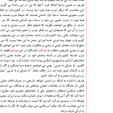
شده است كه این مرحله بعنوان مرحله پسا غربی شناخته می شود.
ظریف در همین راستا اضافه كرد: آنچه كه من در این راستا می گویم 
این معناست كه دیگر غرب همه چیز دنیا نیست. در كشورمان دو تفكر
غرب محوری هستند. دسته اول كسانی هستند كه شیفته غرب هستند و 
همه چیز در غرب تعیین می شود و دسته دوم كسانی هستند كه سر ناس
دارند. در واقع می خواهند بگویند كه انتهای تفكر غرب ستیزی و غرب
است و آن این كه همچنان این دو تفكر غرب را محور همه امور می داند. 
این دیپلمات عالی رتبه كشورمان در ادامه سخنان خود در این چارچوب ب
گویم وارد جهان پسا غربی شده ایم این سخن به این معنا نیست كه من پی
جمع ها باید سخنان علمی و مبتنی بر واقعیت بیان نمود. اما می خواهم بگ
وی در همین چارچوب خطاب به
شركت
كنندگان در این
مراسم
اظهار دا
وزیر خارجه كشورمان در ادامه سخنان خود در این جلسه علمی با اشار
شعارهای آزادی و جمهوری اسلامی بوده است» اشاره كرد: چرا سوژه استقلال
گفتیم "نه شرقی نه غربی" یعنی می خواهیم با همه دنیا بجنگیم و اگر ی
اید و گرفتار شرق شده اید و بر خلاف شعار "نه شرقی و نه غربی" عمل ك
بررسی قرار دهیم و به آن دقت كنیم.
ظریف با اشاره به اینكه «بر اساس شواهد تاریخی در دوران قاجار خیلی
قبلی باز جایگاه ما در معادلات جهانی مشخص بود و همگان می دانستند
انقلاب اسلامی استقلال را بعنوان یكی از شعارهای محوری خود مطرح 
ادعا كند كه اگر آمریكا دو هفته از ایران حمایت نكند مردم ایران مجبور
چونكه ما در مسیری حركت كردیم كه امنیت و پیشرفت و توسعه مان درون
به این معناست كه یك مقام آمریكایی نمی تواند بگوید كه اگر ما دو هفته
یا تركی حرف بزنند.