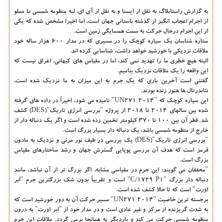
به گزارش راستابلاگ به نقل از ایسنا و به نقل از آی ای،
لبه منظومه شمسی ما مملو
از اجرام اعجاب انگیز از گذشته باستانی جهان است، اما اخیرا مشخص شده که یکی
از این اجرام درحال حرکت به سمت همسایگی زمین است.
ستاره شناسان یک سیاره کوچک را در مسیری که در مدار ۶۰۰ هزار ساله خود
ملاقات نزدیکی با خورشید خواهد داشت، شناسایی کرده اند.
البته هیچ خطری ما را تهدید نمی کند، اما در مقیاس های کیهانی، اغراق نیست که
این واقعه را یک ملاقات نزدیک بنامیم.
گفتنی است آخرین باری که یک جرم به این میزان به ما نزدیک شده است،
نئاندرتال ها هنوز زنده بودند.
این سیاره کوچک که "۲۰۱۴ UN۲۷۱" نامیده می شود، اخیراً در داده های گرفته
شده بین سالهای ۲۰۱۴ تا ۲۰۱۸ از پروژه "بررسی انرژی تاریک"(DES) کشف
شد. قطر آن بین ۱۰۰ تا ۳۷۰ کیلومتر تخمین زده شده است و اگر یک دنباله دار از
خارج از منظومه شمسی باشد، یک دنباله دار بسیار بزرگ است.
"بررسی انرژی تاریک"(DES) یک بررسی در طیف نور مرئی و نزدیک به مادون
قرمز است که هدف آن بررسی پویایی گسترش جهان و رشد ساختارهای مقیاس
بزرگ است.
"محققان می گویند: این جرم در مقیاسی مشابه، اگر بزرگ تر از آن نباشد، مانند
دنباله دار بزرگ "C/۱۷۲۹ P۱" است و تقریباً بدون شک بزرگترین جرم "ابر
اورت" است که تا حالا کشف شده است.
برجسته ترین خاصیت "۲۰۱۴ UN۲۷۱" مسیر حرکت آن به دور خورشید است که
به شدت گریزنده از مرکز و غیر عادی است و در مدار خود از "ابر اورت" به درون
منظومه شمسی حرکت می کند و باردیگر به همانجا برمی گردد. ملاقات این جرم