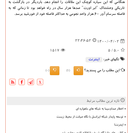
هنگامی که این سیاره کوچک این ملاقات را انجام دهد، باردیگر در بازگشت به
تاریکی وحشتناک "ابر اورت" صدها هزار سال در راه خواهد بود تا زمانی که به
فاصله سرسام آور ۶۰ هزار واحد نجومی به حداکثر فاصله خود از خورشید برسد.
22:46:52
1400/04/02
1517
/ 5
5.0
تگهای خبر:
اینترنت
این مطلب را می پسندید؟
(0)
(1)
X
تازه ترین مطالب مرتبط
اخطار صداوسیما به شبکه های ماهواره ای
توسعه پایدار شبکه ایرانسل با نگاه صیانت از محیط زیست
اینترنت!