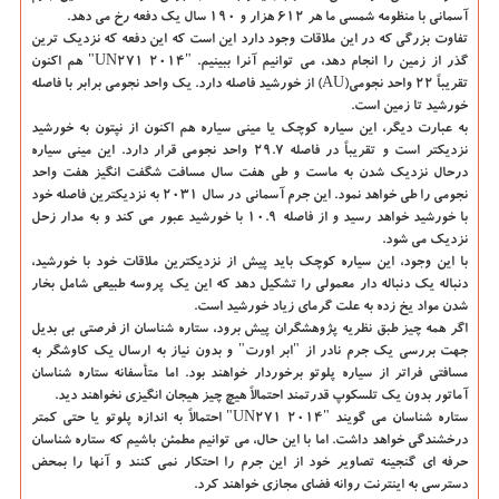
آسمانی با منظومه شمسی ما هر ۶۱۲ هزار و ۱۹۰ سال یک دفعه رخ می دهد.
تفاوت بزرگی که در این ملاقات وجود دارد این است که این دفعه که نزدیک ترین
گذر از زمین را انجام دهد، می توانیم آنرا ببینیم. "۲۰۱۴ UN۲۷۱" هم اکنون
تقریباً ۲۲ واحد نجومی(AU) از خورشید فاصله دارد. یک واحد نجومی برابر با فاصله
خورشید تا زمین است.
به عبارت دیگر، این سیاره کوچک یا مینی سیاره هم اکنون از نپتون به خورشید
نزدیکتر است و تقریباً در فاصله ۲۹.۷ واحد نجومی قرار دارد. این مینی سیاره
درحال نزدیک شدن به ماست و طی هفت سال مسافت شگفت انگیز هفت واحد
نجومی را طی خواهد نمود. این جرم آسمانی در سال ۲۰۳۱ به نزدیکترین فاصله خود
با خورشید خواهد رسید و از فاصله ۱۰.۹ با خورشید عبور می کند و به مدار زحل
نزدیک می شود.
با این وجود، این سیاره کوچک باید پیش از نزدیکترین ملاقات خود با خورشید،
دنباله یک دنباله دار معمولی را تشکیل دهد که این یک پروسه طبیعی شامل بخار
شدن مواد یخ زده به علت گرمای زیاد خورشید است.
اگر همه چیز طبق نظریه پژوهشگران پیش برود، ستاره شناسان از فرصتی بی بدیل
جهت بررسی یک جرم نادر از "ابر اورت" و بدون نیاز به ارسال یک کاوشگر به
مسافتی فراتر از سیاره پلوتو برخوردار خواهند بود. اما متأسفانه ستاره شناسان
آماتور بدون یک تلسکوپ قدرتمند احتمالاً هیچ چیز هیجان انگیزی نخواهند دید.
ستاره شناسان می گویند "۲۰۱۴ UN۲۷۱" احتمالاً به اندازه پلوتو یا حتی کمتر
درخشندگی خواهد داشت. اما با این حال، می توانیم مطمئن باشیم که ستاره شناسان
حرفه ای گنجینه تصاویر خود از این جرم را احتکار نمی کنند و آنها را بمحض
دسترسی به اینترنت روانه فضای مجازی خواهند کرد.