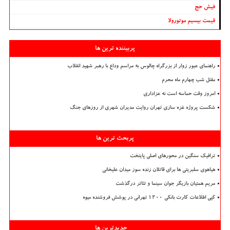
فیش حج
قیمت بیسیم موتورولا
پربیننده ترین ها
راهنمای عبور زوار از بزرگراه چالوس به مراسم وداع با رهبر شهید انقلاب
مقتل شب چهارم ماه محرم
امروز وقت حماسه است نه عزاداری
شکست پروژه غزه سازی تهران روایت مدیران شهری از روزهای جنگ
پربحث ترین ها
ترافیک سنگین در محورهای اصلی پایتخت
هیاهوی سلبریتی ها برای قاتلان زنده سوز میدان علیخانی
مریم همتیان بازیگر جوان سینما و تئاتر درگذشت
کپی اطلاعات کارت بانکی ۱۲۰۰ تهرانی در پوشش فروشنده میوه
جدیدترین ها