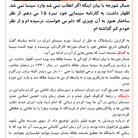
جمال شورجه با بیان اینکه اگر انقلاب نمی شد وارد سینما نمی شد،
اظهار داشت: به کارنامه سینمایی خود نمره ۱۵ می دهم. از نظر
ساختار هنوز به آن چیزی که دلم می خواست، نرسیده ام و از نظر
خودم کم گذاشته ام.
به گزارش راستابلاگ به نقل از ایسنا، موزه سینمای ایران در ادامه سلسله گفت
وگوهای تاریخ شفاهی خود با جمال شورجه کارگردان، نویسنده و تهیه کننده سینما
به
گفتگو
نشسته است که بخش هایی از آن در ادامه می آید.
جمال شورجه با بیان اینکه از کودکی به سینما علاقه مند بوده است، اظهار داشت: من
و برادرم بزرگترم به سینما بسیار علاقه داشتیم. در سال ۱۳۴۰ در زنجان صاحب
یک سینما آشنا بودیم و برخی فیلمها را حتی ۱۰ بار می دیدم. البته برادر بزرگترم
بیشتر علاقمند به بازیگری بود و به واسطه او من به سینما علاقه مند و وارد این حوزه
شدم.
شورجه تصریح کرد: در دوران دبستان و دبیرستان زیاد نقاشی می کردم بنابراین در
دانشگاه‌
ر رشته گرافیک قبول شدم و در همان زمان وارد انجمن اسلامی شدم.
دوستان زیادی در آن جا پیدا کردم و زمانی که امام (ره) وارد ایران شدند اغلب
نقاشی ها و پلاکاردهای ورود امام از فرودگاه تا بهشت زهرا را ما نقاشی و خطاطی
کرده بودیم.
او درباره ورودش به حوزه فیلم سازی توضیح داد: از سوی مدرسه عالی شهید
مطهری فراخوان داده بودند و در آن زمان امامی کاشانی سرپرست آن جا بود که تا
زمانی که دانشگاه ها تعطیل هستند علاقه مندان سینما بتوانند فیلمسازی بخوانند. ما