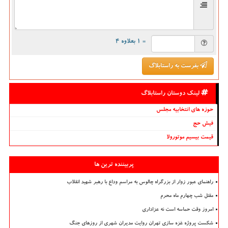
= ۱ بعلاوه ۴
بفرست به راستابلاگ
لینک دوستان راستابلاگ
حوزه های انتخابیه مجلس
فیش حج
قیمت بیسیم موتورولا
پربیننده ترین ها
راهنمای عبور زوار از بزرگراه چالوس به مراسم وداع با رهبر شهید انقلاب
مقتل شب چهارم ماه محرم
امروز وقت حماسه است نه عزاداری
شکست پروژه غزه سازی تهران روایت مدیران شهری از روزهای جنگ