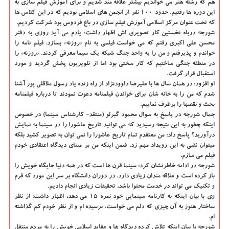
هم که رشته هنر می خواندیم بیشتر علاقه مند شدیم و برای آموزش فیلم سازی به
این دوره ها رفتیم. حدود ۱۰۰ نفر از انجمن های اسلامی بودیم که در این کلاس ها
که تحت عنوان مرکز اسلامی آموزش فیلم سازی در باغ فردوس بود شرکت کردیم.
شورجه درباه نخستین کار تصویری اش اظهار داشت: یادم می آید روزی به دفتر
محسن علی اکبری رفتم که می خواست فیلمی به نام «روزنه» بسازد. فیلم نامه را
خواندم و پذیرفتم و من را به واحد جنگ شبکه یک سیما معرفی کردند. «روزنه» را
در منطقه جنگی ساختیم که کار سختی بود اما از تلویزیون پخش گردید و مورد
استقبال قرار گرفت.
او افزود: در همان سال ها با علیرضا داوودنژاد از راه زنده یاد رسول ملاقلی پور آشنا
شدم که من را به خانه شان برای خواندن فیلمنامه دعوت نمودند تا درباره فیلمنامه
بحث و نقصها را برطرف نماییم.
جمال شورجه در پاسخ به سوال محمود گبرلو (منتقد- کارشناس سینما) در خصوص
اینکه چطور به این نتیجه رسیدید که می توانید تاریخ عاشورا را در سینما به نمایش
درآورید؟ پاسخ داد: من معتقدم تمام تاریخ عاشورا را نمی توان به تصویر کشید بلکه
میتوان نقبی به این رویداد مهم زد. ضمن اینکه من بر مبنای دیدگاه اعتقادی خودم
فیلم می سازم.
شورجه در ادامه خاطرنشان کرد: سینما قرن ها است که در همه دنیا جایگاه خویش را
باز کرده است و علاقه مندان زیادی دارد. در دوران دانشگاه بر سر این مورد که فرم
و تکنیک می تواند در خدمت محتوا باشد، تحقیقات زیادی انجام دادیم.
وی با بیان اینکه به کارنامه سینمایی خود نمره ۱۵ می دهد، اظهار داشت: از نظر
ساختار هنوز به آن چیزی که دلم می خواست، نرسیده ام و از نظر خودم کم گذاشته
ام.
شورجه با بیان اینکه تلاش کرده دیدگاه ها و عقاید اسلامی خویش را به مردم منتقل