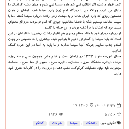
کند، اظهار داشت: اگر انقلاب نمی شد وارد سینما نمی شدم و همان رشته گرافیک را
دنبال می کردم چونکه من با دیدگاه امام (ره) وارد سینما شدم. ایشان از همان
نخستین روزی که وارد ایران شدند و به بهشت زهرا رفتند درباره سینما گفتند «ما با
سینما مخالف نیستیم بلکه با فحشا مخالفیم» چیزی که امام فرمودند درواقع محتوای
سینما بود که ایشان را برآشفته بودند و این جمله را گفتند.
او درباره دیدار خود با مقام معظم رهبری هم اظهار داشت: رهبری اعتقادشان بر این
است که باید سینما را گسترش دهیم تا بتوانیم طیف بیشتری را به خصوص در جهان
اسلام جذب نماییم چونکه آنها سینما ندارند و ما باید به آنها در این حوزه کمک
نماییم.
جمال شورجه متولد ۱۳۳۳ در زنجان است و فیلم هایی همچون «سی و سه روز»،
«وعده دیدار»، «باشگاه سری»، «خلبان»، «دایره سرخ»، «عبور از خط سرخ»، «حماسه
مجنون»، «لبه تیغ»، «عملیات کرکوک»، «شب دهم» و «روزنه» را در کارنامه هنری خود
دارد.
17:14:06
1400/03/27
1936
/ 5
5.0
تگهای خبر:
دانشگاه‌
,
سینما
,
شركت
,
گفتگو