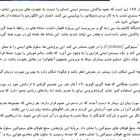
در این پژوهش، دو نشانه گویا به دست آمد. یکی از آنها، مجموعه ای از ۱۶۶ ژن است که نحوه واکنش سیستم ایمنی انسان را نسبت به عفونت های ویروسی
ری مانند احتیاج به بستری شدن یا به کار بردن ونتیلاتور را پیشبینی می کنند. اعتبار این الگوریتم با استفاده از ب
شکی مولکولی و سلولی دانشگاه کالیفرنیا، سن دیه گو و سرپرست این پروژه اظهار داشت: نشانه های در رابطه با همه
واکنش نشان داده است و چقدر می تواند شدید باشد. این نشانه ها، نقشه ای در مورد همه گیر
سیستم ایمنی بدن طی عفونت ویروسی، پروتئین های کوچکی معروف به "سیتوکین"(Cytokine) را در خون منتشر می کند. این پروتئین ها، سلول های ایمنی
 می کند و یک سیستم ایمنی فراری را به وجود می آورد که بافت سالم خویش را مورد حمله قرا
اند دلیل تسلیم شدن بیماران مبتلا به ویروس همچون آنفلوانزا در مقابل عفونت باشد؛ در حا
 چه کسی امکان دارد بیشتر در معرض خطر باشد و چگونه امکان دارد به بهترین صورت درمان گر
"دباشیس ساهو"(Debashis Sahoo)، از پژوهشگران این پروژه اظهار داشت: هنگامی که همه گیری کووید-۱۹ آغاز شد، من تصمیم گرفتم تا از د
استفاده کنم. شاید کروناویروس برای ما جدید باشد اما راه های زیادی وجود دارد که بدن م
 مورد بیان ژن بیمار به دست آمدند که در دسترس عموم قرار دارند. هر زمانی که مجموعه جدید
 می نامیم و شرکت کنندگان با مبتلا شدن به بیماری در آن ثبت نام می شوند. ما دریافتیم که ب
م.
، منبع طوفان های سیتوکین را نشان داد. برپایه این پژوهش، منبع طوفان های سیتوکین، سلول 
انستند نتایج طوفان سیتوکین را نشان دهند که صدمه رسیدن به سلول های مجاری هوایی ریه و 