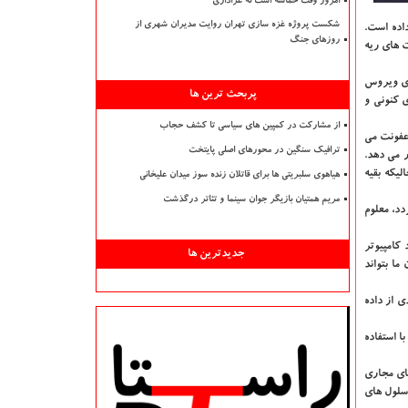
امروز وقت حماسه است نه عزاداری
شکست پروژه غزه سازی تهران روایت مدیران شهری از
 نشان داده است.
روزهای جنگ
افت های ریه
 گیری ویروس
پربحث ترین ها
ی کنونی و
از مشارکت در کمپین های سیاسی تا کشف حجاب
 را به محل عفونت می
ترافیک سنگین در محورهای اصلی پایتخت
ر می دهد.
لیکه بقیه
هیاهوی سلبریتی ها برای قاتلان زنده سوز میدان علیخانی
مریم همتیان بازیگر جوان سینما و تئاتر درگذشت
دد، معلوم
انش خود در مورد کامپیوتر
جدیدترین ها
ا بتواند
ی از داده
ا استفاده
های مجاری
"سلول های