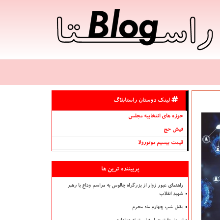
لینک دوستان راستابلاگ
حوزه های انتخابیه مجلس
فیش حج
قیمت بیسیم موتورولا
پربیننده ترین ها
راهنمای عبور زوار از بزرگراه چالوس به مراسم وداع با رهبر
شهید انقلاب
مقتل شب چهارم ماه محرم