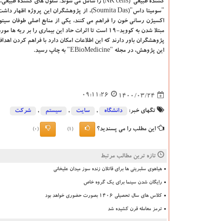
کشنده طبیعی"(NK cells) را شامل می شوند. سلول های کشنده طبیعی، نوع ویژه ای از سلول ایمنی هستند که سلول های مبتلا به ویروس را از بین می برند.
"سومیتا داس"(Soumita Das)، از پژوهشگران این 
اکسیژن رسانی خون را فراهم می کنند، یکی از منابع اصلی طوفان سیت
مبتلا شدن به کووید-۱۹ است تا اثرات حاد این بیماری را بر ریه ها مورد بررسی قرار دهد.
پژوهشگران باور دارند که این اطلاعات امکان دارد با فراهم کردن اهد
این پژوهش، در مجله "EBioMedicine" به چاپ رسید.
09:11:26
1400/03/24
تگهای خبر:
دانشگاه‌
,
سایت
,
سیستم
,
شركت
این مطلب را می پسندید؟
(0)
(1)
تازه ترین مطالب مرتبط
هیاهوی سلبریتی ها برای قاتلان زنده سوز میدان علیخانی
رایگان شدن سینما برای یک گروه خاص
کلاس های سال تحصیلی ۱۴۰۶ بصورت حضوری خواهد بود
ترمز معامله قرن کشیده شد