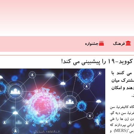
فرهنگ
جشنواره
نی می كند!
ی کنند با
مشترک میان
هند و امکان
ه کالیفرنیا، سن
رنیا، سن دیه گو،
دن ژن ها را طی
انی بپردازند که
به ویروس های همه گیر گذشته همچون "سارس"(SARS)، "مرس"(MERS) و