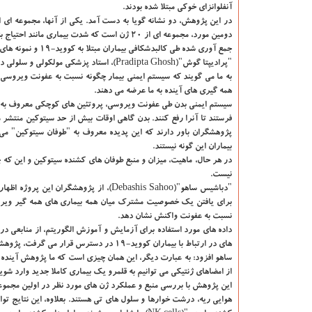
آنفلوانزای خوکی مبتلا شده بودند.
دومین مورد، مجموعه ای از ۲۰ ژن است که شدت بیما
جمع آوری شده طی کالبدشکافی بیماران مبتلا به کووید-۱۹ و نمونه های حیوانی تایید شد.
"پرادیپتا گوش"(Pradipta Ghosh)، استاد پز
به ما می گویند که سیستم ایمنی بیمار چگونه نسبت به عفونت ویروسی 
همه گیری های آینده به ما عرضه می دهند.
فرستند تا آنرا رفع کنند. بدن گاهی اوقات بیش از حد سیتوکین منتشر
پژوهشگران باور دارند که این پدیده معروف به "طوفان سیتوکین" می تو
بیماران این گونه نیستند.
در هر حال، ماهیت، میزان و منبع طوفان های کشنده سیتوکین و این که
نیست.
برای یافتن یک خصوصیت مشترک میان همه بیماری های همه گیر ویروسی 
نسبت به عفونت واکنش نشان دهد.
داده های مورد استفاده برای آزمایش و آموزش الگوریتم، از منابعی در
های در ارتباط با بیماران کووید-۱۹ در دسترس قرار می گرفت، پژوهشگران آنرا در مدل خود آزمایش می کردند و هر بار، الگوهای مشابه بیان ژن را می یافتند.
ساهو افزود: به عبارت دیگر، این همان چیزی است که ما پژوهش آینده نگر
از امضاهای ژنتیکی می توانیم به قلمرو یک بیماری کاملا جدید وارد شوی
این پژوهش با بررسی منبع و عملکرد ژن های مورد نظر در اولین مجموعه
هوایی ریه، درشت خوارها و سلول های تی هستند. بعلاوه، این نتایج تو