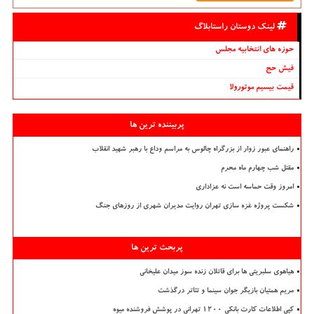
لینک دوستان راستابلاگ
حوزه های انتخابیه مجلس
فیش حج
قیمت بیسیم موتورولا
پربیننده ترین ها
راهنمای عبور زوار از بزرگراه چالوس به مراسم وداع با رهبر شهید انقلاب
مقتل شب چهارم ماه محرم
امروز وقت حماسه است نه عزاداری
شکست پروژه غزه سازی تهران روایت مدیران شهری از روزهای جنگ
پربحث ترین ها
هیاهوی سلبریتی ها برای قاتلان زنده سوز میدان علیخانی
مریم همتیان بازیگر جوان سینما و تئاتر درگذشت
کپی اطلاعات کارت بانکی ۱۲۰۰ تهرانی در پوشش فروشنده میوه