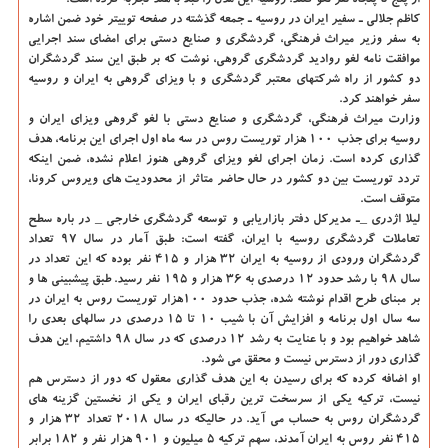
از پنج تا پنجاه نفر لغو کنند. روسیه این مدل را قبلا با هند تجربه کرده است.
کاظم جلالی ـ سفیر ایران در روسیه ـ جمعه گذشته در صفحه توییتر خود ضمن اشاره
به سفر وزیر میراث فرهنگی، گردشگری و صنایع دستی برای امضای سند اجرایی
موافقت نامه لغو روادید گردشگری گروهی، نوشت که بر طبق این سند گردشگران
دو کشور از راه شرکتهای معتبر گردشگری و با ویزای گروهی به ایران و روسیه
سفر خواهند کرد.
وزارت میراث فرهنگی، گردشگری و صنایع دستی با لغو گروهی ویزای ایران و
روسیه برای جذب ۱۰۰ هزار توریست روس در سه ماه اول اجرای این برنامه، هدف
گذاری کرده است. زمان اجرای لغو ویزای گروهی هنوز اعلام نشده، ضمن اینکه
تردد توریست بین دو کشور در حال حاضر متاثر از محدودیت های ویروس کرونا،
متوقف است.
لیلا اژدری _ـ مدیرکل دفتر بازاریابی و توسعه گردشگری خارجی _ در باره سطح
تعاملات گردشگری روسیه با ایران، گفته است: طبق آمار در سال ۹۷ تعداد
گردشگران ورودی از روسیه به ایران ۳۲ هزار و ۴۱۵ نفر بوده که این تعداد در
سال ۹۸ با رشد حدود ۱۲ درصدی به ۳۶ هزار و ۱۹۵ نفر رسید. طبق پیشبینی ها و
بر مبنای طرح اقدام نوشته شده، جذب حدود ۱۰۰هزار توریست روس به ایران در
سه سال اول برنامه و افزایش آن با شیب ۱۰ تا ۱۵ درصدی در سالهای بعدی را
شاهد خواهیم بود و با عنایت به رشد ۱۲ درصدی که در سال ۹۸ داشتیم، این هدف
گذاری دور از دسترس نیست و محقق می شود.
او اضافه کرده که برای رسیدن به این هدف گذاری معقول که دور از دسترس هم
نیست، ترکیه یکی از سرسخت ترین رقبای ایران و یکی از نخستین گزینه های
گردشگران روس به حساب می آید. در حالیکه در سال ۲۰۱۸ تعداد ۳۲ هزار و
۴۱۵ نفر روس به ایران آمدند، سهم ترکیه ۵ میلیون و ۹۰۱ هزار نفر و ۱۸۲ برابر