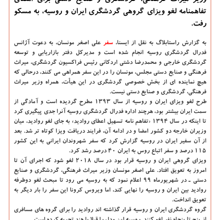
وزیر میراث فرهنگی، گردشگری و صنایع دستی برای امضای
تفاهمنامه لغو ویزای گروهی گردشگری ایران و روسیه، به مسکو
رفت.
به گزارش راستابلاگ به نقل از ایسنا،
سفر
علی اصغر مونسان، به دعوت آژانس
فدرال گردشگری روسیه انجام شده است و مدیرکل دفتر بازاریابی و توسعه
گردشگری خارجی و محمدرضا دشتی اردکانی رئیس فراکسیون گردشگری، میراث
فرهنگی و صنایع دستی مجلس، مونسان را در این سفر همراهی می کنند، درحالی که
هیچ نماینده ای از بخش خصوصی گردشگری در این هیأت، همراه وزیر میراث
فرهنگی، گردشگری و صنایع دستی نیست.
طرح لغو ویزای ایران و روسیه از سال ۱۳۹۳ مطرح گردیده است و آمادگی از
سمت ایران بیشتر بود، هرچند اداره فدرال گردشگری روسیه آنرا جدی پیگیری کرد
تا اینکه در سال ۱۳۹۴ «تفاهم نامه تسهیل اعطای روادید» به جای لغو روادید، میان
وزیران خارجه دو کشور امضا و در ادامه آن، فرایند دریافت ویزا کوتاه تر شد. بعد
از آن سفیر ایران در روسیه گزارش کرد که سفر شهروندان ایرانی به این کشور
۱۱۵ درصد و سفر اتباع روس به ایران ۴۰ درصد رشد کرد.
ویزای گروهی ایران و روسیه قرار بود در سال ۲۰۱۸ لغو شود که اجرای آن تا
امروز به تعویق افتاد. علی اصغر مونسان وزیر میراث فرهنگی، گردشگری و صنایع
دستی ـ در شهریورماه ۹۹ اعلام نمود که به روسیه می رود تا مبحث لغو دوطرفه
روادید بین ایران و روسیه را نهایی کند، اما ویروس کرونا این سفر را بار دیگر به
تعویق انداخت.
گروه گردشگری ایران و روسیه قرار گذاشته اند روادید را برای گروه های مسافری