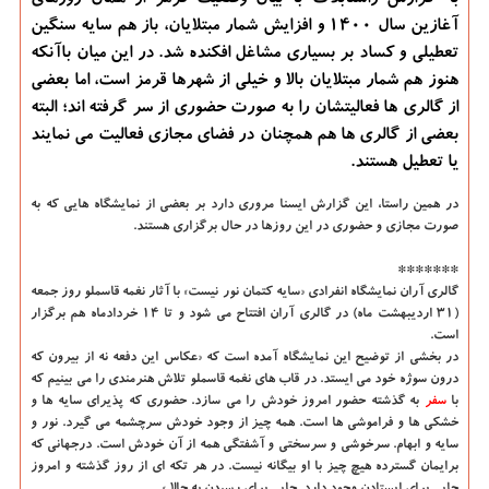
به گزارش راستابلاگ با بیان وضعیت قرمز از همان روزهای
آغازین سال ۱۴۰۰ و افزایش شمار مبتلایان، باز هم سایه سنگین
تعطیلی و کساد بر بسیاری مشاغل افکنده شد. در این میان باآنکه
هنوز هم شمار مبتلایان بالا و خیلی از شهرها قرمز است، اما بعضی
از گالری ها فعالیتشان را به صورت حضوری از سر گرفته اند؛ البته
بعضی از گالری ها هم همچنان در فضای مجازی فعالیت می نمایند
یا تعطیل هستند.
در همین راستا، این گزارش ایسنا مروری دارد بر بعضی از نمایشگاه هایی که به
صورت مجازی و حضوری در این روزها در حال برگزاری هستند.
*******
گالری آران
نمایشگاه انفرادی «سایه کتمان نور نیست» با آثار نغمه قاسملو روز جمعه
(۳۱ اردیبهشت ماه) در گالری آران افتتاح می شود و تا ۱۴ خردادماه هم برگزار
است.
در بخشی از توضیح این نمایشگاه آمده است که «عکاس این دفعه نه از بیرون که
درون سوژه خود می ایستد. در قاب های نغمه قاسملو تلاش هنرمندی را می بینیم که
با
سفر
به گذشته حضور امروز خودش را می سازد. حضوری که پذیرای سایه ها و
خشکی ها و فراموشی ها است. همه چیز از وجود خودش سرچشمه می گیرد. نور و
سایه و ابهام. سرخوشی و سرسختی و آشفتگی همه از آن خودش است. درجهانی که
برایمان گسترده هیچ چیز با او بیگانه نیست. در هر تکه ای از روز گذشته و امروز