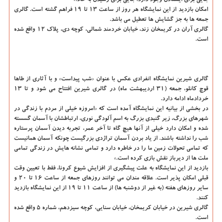
جایی برای ایستادن وجود دارد. جایی برای رسیدن به حالا.»
امکان بازدید از این نمایشگاه هر روز از ساعت ۱۳ تا ۱۹ فراهم گشته است. گالری
جمعه ها به جز گشایش ها تعطیل می باشد.
گالری آران در کریمخان زند، خیابان خردمند شمالی، کوچه دی، پلاک ۱۲ واقع شده
است.
گالری شیرین
نمایشگاه انفرادی عکس با عنوان «شب پیداست» و با آثاری از طاها
قوچ کانلو، جمعه (۳۱ اردیبهشت ماه) در گالری شیرین افتتاح می شود و تا ۱۳
خردادماه ادامه دارد.
در بخشی از بیانیه این نمایشگاه آمده است که «امروزه خیلی از مردم با زندگی در
شهرهای بزرگ، زیر گنبدی بزرگ به اسم آلودگی نوری، ارتباطشان با آسمان گسسته
شده­ و امکان دارد خیلی از آنها هیچ گاه تا آخر عمر، تجربه دیدن آسمان پرستاره
شب را نداشته باشند. از یاد بردن آسمان تراژدی بزرگیست چونکه آسمان همانیست
که تمامی تحولات زمین ما را در خاطره دارد و تمامی نشانه هایش در زندگی تمامی
ملت ها از دیرباز نقش بازی کرده است.»
بازدید از این نمایشگاه به علت پیشگیری از افزایش شیوع کرونا، فقط با تعیین وقت
قبلی امکان پذیر است. علاقه مندان می توانند روزهای جمعه از ساعت ۱۶ تا ۲۰ و
سایر روزهای هفته (به غیر از دوشنبه ها) از ساعت ۱۱ تا ۱۹ از این نمایشگاه بازدید
کنند.
گالری شیرین در خیابان کریمخان، خیابان سنایی، کوچه سیزدهم، شماره ۵ واقع شده
است.