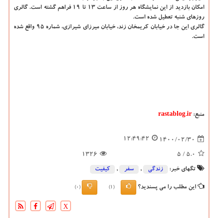
امکان بازدید از این نمایشگاه هر روز از ساعت ۱۳ تا ۱۹ فراهم گشته است. گالری
روزهای شنبه تعطیل شده است.
گالری این جا در خیاﺑﺎن کریمخان زند، خیابان میرزای شیرازی، شماره ۹۵ واقع شده
است.
منبع:
rastablog.ir
12:49:42
1400/02/30
1326
/ 5
5.0
تگهای خبر:
زندگی
,
سفر
,
كیفیت
این مطلب را می پسندید؟
(0)
(1)
X