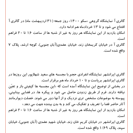
گالری آ
نمایشگاه گروهی «سکو ۱۴۰۰» روز جمعه (۳۱ اردیبهشت ماه) در گالری آ
افتتاح می شود و تا ۱۳ خردادماه هم ادامه دارد.
امکان بازدید از این نمایشگاه هر روز به غیر از شنبه ها از ساعت ۱۶ تا ۲۰ فراهم
است.
گالری آ در خیابان کریمخان زند، خیابان عضدی(آبان جنوبی)، کوچه ارشد، پلاک ۷
واقع شده است.
گالری ایرانشهر
نمایشگاه انفرادی حجم با مجسمه های سعید شهلاپور این روزها در
گالری ایرانشهر برپاست و تا ۱۰ خرداد ماه هم برقرار است.
در بخشی از توضیح این نمایشگاه آمده است که «این مجسمه ها کیفیتی باز و تعیّن
نیافته دارند. فرم از طریق زدودن حاصل می شود و پیکره ها، در فضایی بینابینی،
پیوسته به موضوعات مشخص تری نزدیک و از آنها دور می شوند. خصلت دیوارمانند
آثار حاضر فضا را تعریف و تفکیک می کند و به بدن بیننده جهت می دهد.»
امکان بازدید از این نمایشگاه هر روز به غیر از شنبه ها از ساعت ۱۶ تا ۲۰ فراهم
است.
گالری ایرانشهر در خیابان کریم خان زند، خیابان شهید عضدی (آبان جنوبی)، خیابان
سپند، پلاک ۱/۶۹ واقع شده است.