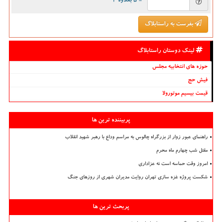
= ۵ بعلاوه ۲
بفرست به راستابلاگ
لینک دوستان راستابلاگ
حوزه های انتخابیه مجلس
فیش حج
قیمت بیسیم موتورولا
پربیننده ترین ها
راهنمای عبور زوار از بزرگراه چالوس به مراسم وداع با رهبر شهید انقلاب
مقتل شب چهارم ماه محرم
امروز وقت حماسه است نه عزاداری
شکست پروژه غزه سازی تهران روایت مدیران شهری از روزهای جنگ
پربحث ترین ها