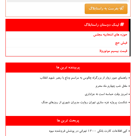
بفرست به راستابلاگ
لینک دوستان راستابلاگ
حوزه های انتخابیه مجلس
فیش حج
قیمت بیسیم موتورولا
پربیننده ترین ها
راهنمای عبور زوار از بزرگراه چالوس به مراسم وداع با رهبر شهید انقلاب
مقتل شب چهارم ماه محرم
امروز وقت حماسه است نه عزاداری
شکست پروژه غزه سازی تهران روایت مدیران شهری از روزهای جنگ
پربحث ترین ها
کپی اطلاعات کارت بانکی ۱۲۰۰ تهرانی در پوشش فروشنده میوه