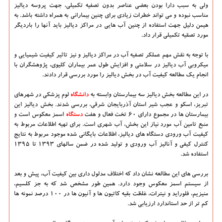
ولی به سبب دارا بودن بعضی عناصر بدون تصفیه تکمیلی، جهت پروسه دیالیز
مناسب نبوده و می تواند خطرات زیادی برای چنین بیمارانی به همراه داشته باشد. به
هیمن دلیل جهت استفاده از چنین آب هایی در مراکز دیالیز باید آنها را باردیگر
مورد تصقیه تکمیلی قرار داد.
با توجه به نقش مهم عملکر تصفیه آب در مراکز دیالیز و نیز تاثیر کیفیت شیمیایی و
میکروبی آب دیالیز در سلامتی و افزایش طول عمر بیماران کلیوی، پژوهشگران با
انجام یک مطالعه کیفیت آب در بخش دیالیز را مورد بررسی قرار دادند.
در این مطالعه بخش دیالیز سه بیمارستان وابسته به
دانشگاه‌
لوم پزشکی در شهرهای
تبریز، اسکو و عجب شیر استان آذربایجان شرقی، بررسی شدند. بخش دیالیز این
بیمارستان ها در مجموع دارای ۶۰ تخت فعال و هفت
دستگاه
اسمز معکوس است و
منبع تامین آب مورد نیاز این بخش، آب شهری است. برای تهیه اطلاعات مربوط به
کیفیت آب ورودی دستگاه های دیالیز، اطلاعات بایگانی شده موجود مربوط به نتایج
کنترل کیفی و آنالیز آب ورودی و تولید شده در ضمن سالهای ۱۳۹۳ تا ۱۳۹۵
استفاده شد.
بررسی های این مطالعه نشان داد که اختلاف مدلول داری بین کیفیت آب، پیش و بعد
از سیستم اسمز معکوس وجود دارد. همین طور مشخص شد که به جز کلسیم،
منیزیم، فلوراید و نیترات، غلظت بقیه کاتیون ها و آنیون ها در ۱۰۰ درصد نمونه ها
کم تر از حد استاندارد ارزیابی شد.