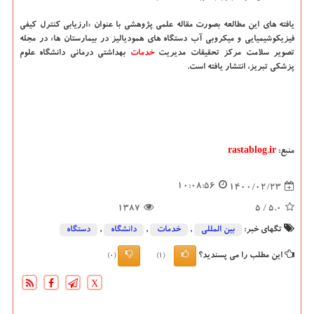
یافته های این مطالعه بصورت مقاله علمی پژوهشی با عنوان «ارزیابی کنترل کیفی
فیزیکوشیمیایی و میکروبی آب دستگاه های همودیالیز در بیمارستان ها» در مجله
تصویر سلامت مرکز تحقیقات مدیریت
خدمات
بهداشتی درمانی دانشگاه علوم
پزشکی تبریز، انتشار یافته است.
منبع:
rastablog.ir
10:08:56
1400/02/23
1387
/ 5
5.0
تگهای خبر:
بین المللی
,
خدمات
,
دانشگاه‌
,
دستگاه
این مطلب را می پسندید؟
(0)
(1)
X