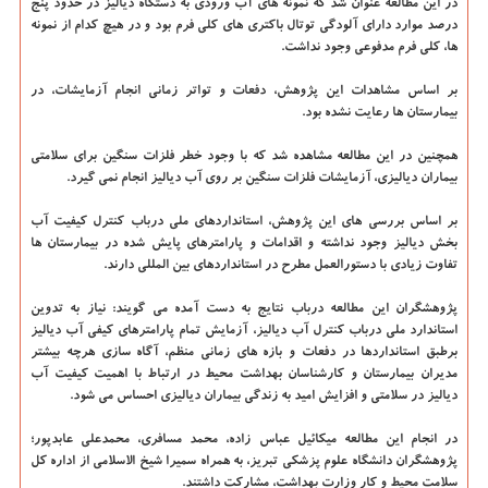
در این مطالعه عنوان شد که نمونه های آب ورودی به دستگاه دیالیز در حدود پنج
درصد موارد دارای آلودگی توتال باکتری های کلی فرم بود و در هیچ کدام از نمونه
ها، کلی فرم مدفوعی وجود نداشت.
بر اساس مشاهدات این پژوهش، دفعات و تواتر زمانی انجام آزمایشات، در
بیمارستان ها رعایت نشده بود.
همچنین در این مطالعه مشاهده شد که با وجود خطر فلزات سنگین برای سلامتی
بیماران دیالیزی، آزمایشات فلزات سنگین بر روی آب دیالیز انجام نمی گیرد.
بر اساس بررسی های این پژوهش، استانداردهای ملی درباب کنترل کیفیت آب
بخش دیالیز وجود نداشته و اقدامات و پارامترهای پایش شده در بیمارستان ها
تفاوت زیادی با دستورالعمل مطرح در استانداردهای بین المللی دارند.
پژوهشگران این مطالعه درباب نتایج به دست آمده می گویند: نیاز به تدوین
استاندارد ملی درباب کنترل آب دیالیز، آزمایش تمام پارامترهای کیفی آب دیالیز
برطبق استانداردها در دفعات و بازه های زمانی منظم، آگاه سازی هرچه بیشتر
مدیران بیمارستان و کارشناسان بهداشت محیط در ارتباط با اهمیت کیفیت آب
دیالیز در سلامتی و افزایش امید به زندگی بیماران دیالیزی احساس می شود.
در انجام این مطالعه میکائیل عباس زاده، محمد مسافری، محمدعلی عابدپور؛
پژوهشگران دانشگاه علوم پزشکی تبریز، به همراه سمیرا شیخ الاسلامی از اداره کل
سلامت محیط و کار وزارت بهداشت، مشارکت داشتند.