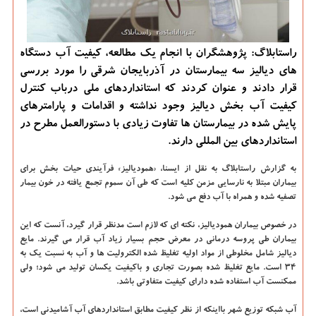
راستابلاگ: پژوهشگران با انجام یک مطالعه، کیفیت آب دستگاه
های دیالیز سه بیمارستان در آذربایجان شرقی را مورد بررسی
قرار دادند و عنوان کردند که استانداردهای ملی درباب کنترل
کیفیت آب بخش دیالیز وجود نداشته و اقدامات و پارامترهای
پایش شده در بیمارستان ها تفاوت زیادی با دستورالعمل مطرح در
استانداردهای بین المللی دارند.
به گزارش راستابلاگ به نقل از ایسنا،
«همودیالیز» فرآیندی حیات بخش برای
بیماران مبتلا به نارسایی مزمن کلیه است که طی آن سموم تجمع یافته در خون بیمار
تصفیه شده و همراه با آب دفع می شود.
در خصوص بیماران همودیالیز، نکته ای که لازم است مدنظر قرار گیرد، آنست که این
بیماران طی پروسه درمانی در معرض حجم بسیار زیاد آب قرار می گیرند. مایع
دیالیز شامل مخلوطی از مواد اولیه تغلیظ شده الکترولیت ها و آب به نسبت یک به
۳۴ است. مایع تغلیظ شده بصورت تجاری و باکیفیت یکسان تولید می شود؛ ولی
ممکنست آب استفاده شده دارای کیفیت متفاوتی باشد.
آب شبکه توزیع شهر بااینکه از نظر کیفیت مطابق استانداردهای آب آشامیدنی است،