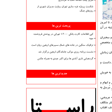
امروز وقت حماسه است نه عزاداری
شکست پروژه غزه سازی تهران روایت مدیران شهری از
روزهای جنگ
 تا امروز
پربحث ترین ها
بته در آن
کپی اطلاعات کارت بانکی ۱۲۰۰ تهرانی در پوشش فروشنده
 و سخنران
میوه
 و متخصصِ
ترافیک سنگین در جاده های شمال مسیرهای اربعین روان است
نشست برنامه ریزی موکب جاماندگان اربعین برگزار شد
مان زمانش
گردهمایی نازی آبادی ها برای اکبر عبدی به همراه عکس
ی دانست و
ر به خویش
جدیدترین ها
و ابهام و
 مُرسل به
له عروضی،
نثر متکلف
دف، اطناب