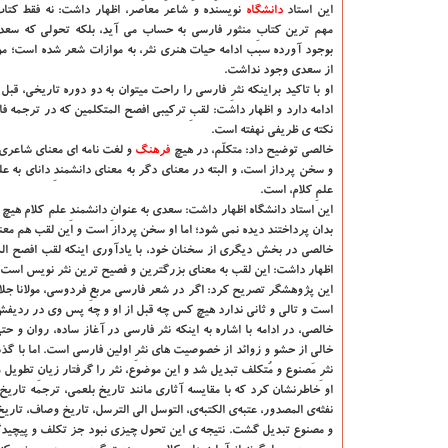
این استاد
دانشگاه‌
نویسنده و شاعر معاصر، اظهار داشت: نه فقط کتاب
مهم ترین کتابِ منثور فارسی به حساب می آید، بلکه تحولی که سعد
بوجود آورده سبب ادامه حیات هنری نثر، به موازات شعر شده است؛ مو
از سعدی وجود نداشت.
او با تاکید براینکه نثرِ فارسی را راحت میتوان به دو دوره تاریخی، 
ادامه دارد و اظهار داشت: لقبِ ترکیبی افصح المتکلمین که در ترجمه فا
نکته ی ظریفی نهفته است.
خالصی توضیح داد: متکلّم، در هیچ
فرهنگ
و لغت نامه ای معنای شاعری 
و سخن پرداز است، و البته در معنای دگر به معنای دانشمندِ دانای به
علمِ کلام، است.
این استاد دانشگاه اظهار داشت: سعدی به عنوانِ دانشمندِ علم کلام هی
بدان پرداختند دیده نمی شود؛ اما او سخن پرداز است و این لقب هم معن
خالصی در بخش دیگری از سخنان خود، با یادآوری اینکه لقب افصح المت
اظهار داشت: این لقب به معنای بزرگترین و فصیح ترین نثر نویس است.
این پژوهشگر تصریح کرد: اگر در شعر فارسی مربعِ فردوسی، مولانا جلال
است و تالی و ثانی ندارد هیچ کس چه قبل از او و چه پس وی در ردیفش
خالصی، در ادامه با اشاره به اینکه نثر فارسی در آغاز ساده، روان و ح
خالی از حشو و زوائد از خصوصیت های نثرِ اولین فارسی است. اما با گذ
نثرِ مَصنوع و مُتکلف تبدیل شد و این موضوع، نثر را گرفتار زیانِ تطویل
او خاطرنشان کرد که با مقایسه آثاری مانند تاریخ بلعمی، ترجمه تاریخ 
نفثه‌ی المصدور، عتبه‌ی الکتبه‌ی، التوسل الی الترسل، تاریخ وصاف، تاری
و مصنوع تبدیل گشت. نتیجه ی این تحول چیزی نبود جز تکلف و پیچیدگی ب