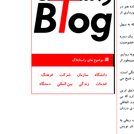
اده هم در
ورداری از
که به سهل
 یک دوره
 ) خصوصیت
ه روایم.
موضوع های راستابلاگ
مینطور از
ستگی است،
دانشگاه‌
سازمان
شركت
فرهنگ
ن شیخ می
خدمات
زندگی
بین المللی
دستگاه
ذوق ترینِ
رد که بی
د، الفاظی
ه ی دزدان
، ربطی به
نثر نویس