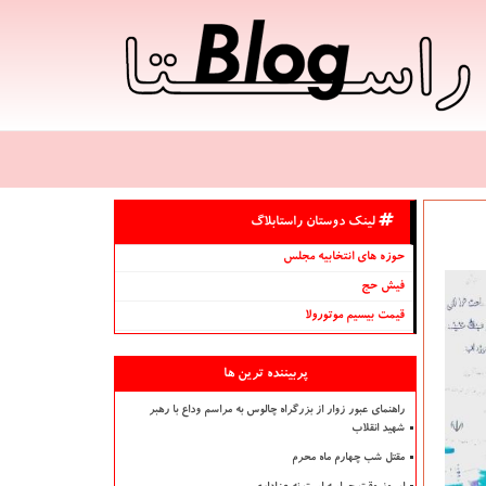
لینک دوستان راستابلاگ
حوزه های انتخابیه مجلس
فیش حج
قیمت بیسیم موتورولا
پربیننده ترین ها
راهنمای عبور زوار از بزرگراه چالوس به مراسم وداع با رهبر
شهید انقلاب
مقتل شب چهارم ماه محرم