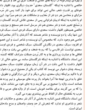
و بهره ی بیمارگونه از آرایه های کلامی و صنعت گری بی حد و مرزی که ه
خالصی با اشاره به اینکه "گلستان سعدی" حدیثِ دیگری بود، اظهار داشت:
غوغای پر قدرتِ شعر، جائی نمی تواند برای خود باز کند؛ پس نثرِ مُ
مَزایای و مَحاسن هر دو نثر از مَعایب و مشکلات هر دو هم مبرّا بود. این
او با اشاره به اینکه ادیبان فراوانی پس از سعدی تلاش کردند گلستان 
و مُمتَنِع تعبیر شده و نثرِ سعدی هم نثرِ مرسل است هم مسجع و موزون، 
خالصی همینطور اظهار داشت: سعدی دارای سبک فردی است، سبک فردی سبک
این تنها یک یا دو نویسنده و شاعر هستند که آثارشان با آثارِ معاصر
خاصی هم وجود دارد، که مخصوصِ آن نویسنده و شاعر است و این خصوصیت 
او افزود: سبکِ سعدی در نگارشِ گلستان، سبک شخصی و فردی اوست، چو
سعدی توانست نثرِ فارسی را که رو به ضعف و تباهی می رفت و دچارِ تک
لفاظی ها و عبارت پردازی ها و به کار بُردن جملات مترادف کلافه کننده 
این استاد دانشگاه با اشاره به اینکه نثرِگلستان ساده، بی حشو، خالی ا
اظهار داشت: با کمی دقت در نثرِ آن زمان میتوان تفاوت سبکِ سعدی
زیسته، چنان دشوار می نویسد که کتاب او یکی از مصنوع ترین و دشوارتر
او با تاکید براینکه زبان سعدی، زبانی دیگر و از این درازگوئی و تط
خلق با بدترین لهجه ها آنرا بخواند باز پرده های موسیقی و نیم پرده 
همانند است، واژه را صحیح بر می گزیند و به جای خود می نشاند، شاید غ
را که بر می گزیند برای مقاصدِ خویش است، او از واژه های عربی و فارس
عرب به مُقتضای حال از الفاظ عربی بیشتری بهره می گیرد.
این استاد دانشگاه ضمن اشاره به بخشی از آثار نثر سعدی و حکایات او،
شعر و شاعری او ندارد که شعرش از حدِ وصفِ واصفان و مدحِ مادحان ب
ایران است.