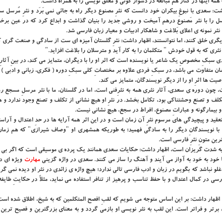
مه اینها در کنار هم مبالغه در دشوار گوئی و مغلق نویسی را به همراه داشت.
 سعدی با نبوغِ بیکران خود دانست که نثرِ مصنوع دیگر راه به جائی نمی بَرَد و نثرِ مُرسل س
رسل را با نثر مَصنوع درهم آمیخت و روشی جدید را بنیان گذاشت و ابداع کرد که در عین برخ
 نثر نمونه ی اعلای بَلاغت و شاهکار ادبیات و معیار زبان فارسی شد.
دیگری خلق کنند، اما نتوانستند، اظهار داشت: نثرِ گلستان آمیزه ای ست از سادگی و صنعت گری 
نثری که به قول خودش " متکلمان را به کار آید و مترسلان را بلاغت افزاید."
ِ مخصوصِ یک شاعر یا نویسنده است که اثر او را با دیگران، متمایز می کند، در بینِ آثارِ
انشان متفاوت می باشد، در سبکِ فردی علاوه بر مختصاتِ کلی سبکِ دوره ( فکری، زبانی و ادبی
ها اثرِ او را از دیگر نویسندگان، متمایز می کند.
ن دوره ی سعدی، آثار نثری همه به نثرِفنی است، اما در گلستان، ما با نثر مرسلِ مسجع روب
لف و تصنع وحشتناکی بود، تکامل بخشد. در نثرِ او هیچ نشانی از تکلف و تصنع وجود ندارد و ه
و بیمارگونه و عباراتِ مصنوع، افراط در سجع، هیچ نشانی نیست.
ز تعقید و پیچیدگی های مرسوم نثرِ آن زمان است و در این اثر همه آرایه ها در حدِ اعتدال و آرا
 با نویسندگانِ دیگر را به سادگی فهمید؛ به طوریکه همشهری او "وصاف شیرازی" که هم زما
ین متونِ نثرِ فارسی است.
ویل به شدت گریزان است، اظهار داشت: حکایات سعدی همانند یک پرده ی موسیقی است که اگر بی 
ها خود به خود به آواز می آیند و آهنگ را ساز می کنند. سعدی در واژه گزینی
مهارت
ویژه ای دا
لو نباشد که بگویم در زبان و ادب فارسی تالی ندارد؛ هیچ واژه ی زائدی در نثر او دیده نمی گرد
ی در کمال اعتدال و با حفظ تناسب و پرهیز از تنافر استفاده می نماید، مثلاً در حکایتِ طایف
 اظهار داشت: بر این اساس متوجه می شویم که لقبِ افصح المتکلمین که به شیخ، اطلاق شده است
رتر و فراتر است. این لقب به نثر نویسی او بازمی گردد و به معنای بزرگترین و فصیح ترین 