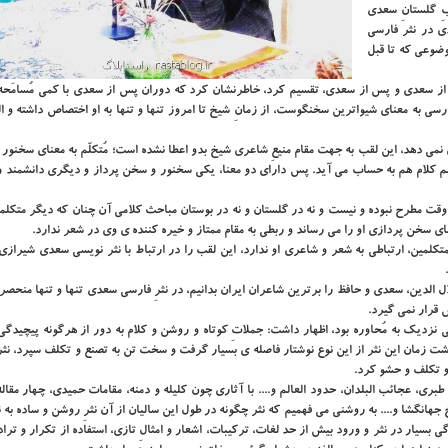
ِ گلستانِ سعدی
ی در نثر فارسی
ضوعی که تا قبل
قبل از سعدی و پس از سعدی، تقسیم کرد، خاطرنشان کرد که دوران پس از سعدی با کمی مُسامَحه،
رسی به معنای شیواترین سخنگوست، از زمانِ شیخ تا امروز تنها و تنها به او اختصاص داشته و ال
نمی دهد، این لقب به جهت مقام منیعِ شاعری شیخ بدو اعطا نشده است؛ مُتکلّم به معنای سخنور
 علم کلام هم به حساب می آید. پس دارای دو معنا، یکی سخنور و سخن پرداز و دیگری دانشمند
چ وقت مطرح نبوده و نیست و نه در گلستان و نه در بوستان مباحث کلامی آن چنان که دیگر متکل
ای سخن پردازی او را می رساند و ربطی به مقام ممتاز و خیره کننده ی وی در شعر ندارد.
کلمین، ارتباطی به شعر و شاعری او ندارد، این لقب را در ارتباط با نثر نویسی سعدی شیراز
 الدین، سعدی و حافظ را برترین شاعران ایران بدانیم، در نثرِ فارسی سعدی تنها و تنها منحص
 قرار نمی گیرد.
تی نزدیک به مُحاوره بود، اظهار داشت: جملاتِ کوتاه و روشن و کلام به دور از هرگونه پیچیدگی 
شت زمان این نثر از این نوع نوشتار فاصله ی بسیار گرفت و سخت تن به تصنع و تکلف سپرد، نثرِ
 و تکلف و حشو کرد.
طبری، عجائب البلدان، حدود العالم و.... با آثاری چون کلیله و دمنه، مقامات حمیدی، چهار مقا
خ جهانگشا و.... به روشنی می فهمیم که نثر چگونه در طول این سالیان از آن نثرِ روشن و ساده به 
سیار در نثر و ورود بیش از حد لغات، ترکیبات، اشعار و امثالِ تازی، استفاده از تکرار و ترا