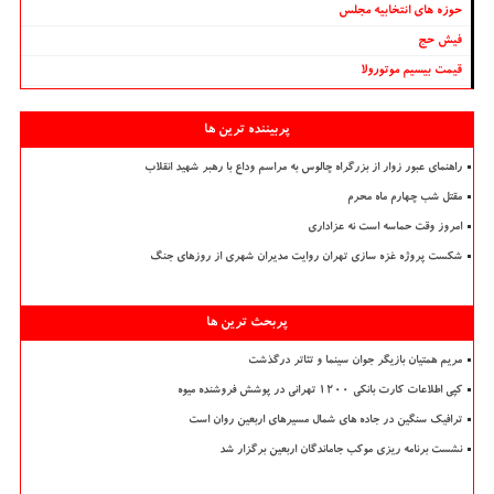
حوزه های انتخابیه مجلس
فیش حج
قیمت بیسیم موتورولا
پربیننده ترین ها
راهنمای عبور زوار از بزرگراه چالوس به مراسم وداع با رهبر شهید انقلاب
مقتل شب چهارم ماه محرم
امروز وقت حماسه است نه عزاداری
شکست پروژه غزه سازی تهران روایت مدیران شهری از روزهای جنگ
پربحث ترین ها
مریم همتیان بازیگر جوان سینما و تئاتر درگذشت
کپی اطلاعات کارت بانکی ۱۲۰۰ تهرانی در پوشش فروشنده میوه
ترافیک سنگین در جاده های شمال مسیرهای اربعین روان است
نشست برنامه ریزی موکب جاماندگان اربعین برگزار شد