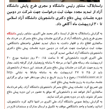
راستابلاگ: مشاور رئیس دانشگاه و مجری طرح پایش دانشگاه
آزاد از تمدید مجدد مهلت ثبت درخواست جهت شرکت در دومین
دوره جلسات پیش دفاع دکتری دانشجویان دانشگاه آزاد اسلامی
تا ۲۰ اردیبهشت ماه آگاهی داد.
به گزارش راستابلاگ به نقل از ایسنا،
دکتر محمد علی اکبری، مشاور رئیس
دانشگاه‌
مجری طرح پایش دانشگاه آزاد از برگزاری جلسات پیش دفاع متمرکز در خرداد ماه
سالجاری اطلاع داد و اظهار داشت: به دنبال تمدید تعطیلی واحدهای دانشگاهی،
مهلت ثبت درخواست جهت شرکت در دومین دوره جلسات پیش دفاع دکتری
دانشجویان دانشگاه آزاد اسلامی تمدید گردید.
علی اکبری افزود: دانشجویانی که تا ساعت ۱۵: ۳۰ روز دوشنبه مورخ ۲۰
اردیبهشت ماه، رساله های آنها در مرحله ۹ سامانه پژوهشیار قرار گرفته باشد، مجاز
به رزرو جهت شرکت در جلسات پیش دفاع متمرکز هستند. این دسته از دانشجویان
باید از ۲۵ تا ۲۷ اردیبهشت ماه به سامانه وادافا به نشانی http:
//vadafa.iauec.ac.ir رجوع و با رزرو تاریخ و زمان موردنظر خود برای برگزاری
جلسه، مبادرت به رزرو جلسه پیش دفاع کنند.
وی تصریح کرد: جلسات پیش دفاع متمرکز دانشجویان دانشگاه آزاد، یکم خردادماه
سالجاری آغاز خواهد شد و دانشجویانی که موفق به حضور در این دوره پیش دفاع
متمرکز نشوند، باید در دوره بعدی شرکت نمایند.
به گزارش روابط عمومی دانشگاه آزاد، علی اکبری در انتها تاکید کرد: دانشجویان،
اساتید راهنما و واحد دانشگاهی موظف به تکمیل و ارسال مدارک و مستندات لازم در