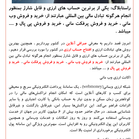
راستابلاگ: یكی از برترین حساب های ارزی و قابل شارژ بمنظور
انجام هرگونه تبادل مالی بین المللی عبارتند از: خرید و فروش وب
مانی ، خرید و فروش پرفكت مانی ، خرید و فروش پی پال و ....
میباشد .
امروز قصد داریم به معرفی
صرافی آنلاین
در کشور بپردازیم ، همچنین بهترین
روش های تبادلات ارزی و
افتتاح حساب ارزی
در کشور را مورد بررسی قرار دهیم ،
یکی از برترین حساب های ارزی و قابل شارژ بمنظور انجام هرگونه تبادل مالی بین
المللی عبارتند از:
خرید و فروش وب مانی
،
خرید و فروش پرفکت مانی
،
خرید و
فروش پی پال
و .... میباشد .
اکانت ارزی وب مانی
شبکه ارزی وبمانی
(webmoney)
، یک سامانهٔ پرداخت الکترونیکی سریع و محیطی
برای کسب و کارهای آنلاین است که امکان انجام تراکنش‌های مالی را در
کوتاهترین زمان ممکن و بدون نیاز به حساب بانکی یا کارت اعتباری و یا سایر
الزامات فراهم می‌کند. این تراکنش‌ها بسیار امن، غیرقابل بازگشت و غیرقابل
شناسایی هستند. در حال حاضر حدود بیش از ۶ میلیون کاربر در جهان از خدمت
وب‌مانی استفاده می‌کنند و روز به روز امکانات و خدمات وب‌مانی و همچنین
کاربران این پول الکترونیکی رو به افزایش است. مهم‌ترین ویژگی این سامانه پول
الکترونیکی برخورداری از امنیت بالا است.