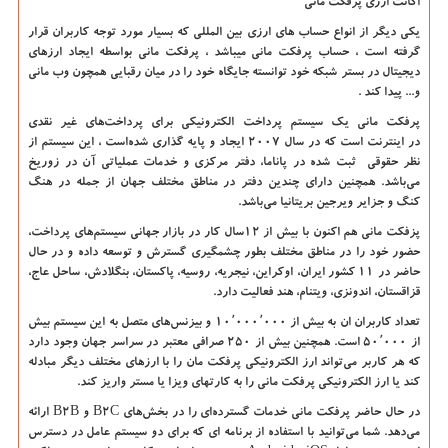
اکانت ارزی پرفکت مانی
یکی دیگر از انواع حساب های ارزی بین المللی که بسیار مورد توجه کاربران قرار
گرفته است ، حساب پرفکت مانی میباشد ، پرفکت مانی بواسطه ایجاد ارزهای
دیجیتال در بستر شبکه خود توانسته جایگاه خود را در میان رقبایی همچون وب مانی
و... پیدا کند .
پرفکت مانی یک سیستم پرداخت الکترونیکی برای پرداخت‌های غیر نقدی
در اینترنت است که در سال ۲۰۰۷ ایجاد و پایه گذاری شده‌است ، این سیستم از
نظر حقوقی ثبت شده در پاناما، دفتر مرکزی و خدمات عملیاتی آن در زوریخ
می‌باشد. همچنین دارای چندین دفتر در مناطق مختلف جهان از جمله در هنگ
کنگ و جزایر ویرجین بریتانیا می‌باشد.
پزفکت مانی هم اکنون با بیش از ۱۲سال کار در بازار جهانی سیستم‌های پرداخت،
حضور خود را در مناطق مختلف بطور چشمگیری گسترش و توسعه داده و در حال
حاضر در ۱۱ کشور ایران، اوکراین، نیجریه، روسیه، پاکستان، بنگلادش، ساحل عاج،
قزاقستان، اندونزی، ویتنام، هند فعالیت دارد.
تعداد کاربران ان به بیش از ۱۰٬۰۰۰٬۰۰۰ و بیزنس‌های متصل به این سیستم بیش
از ۵۰٬۰۰۰ است. همچنین بیش از ۲۵۰ صرافی معتبر در سراسر جهان وجود دارد
که هر کاربر می‌تواند ارز الکترونیکی پرفکت مان را با ارزهای مختلف دیگر مبادله
کند یا ارز الکترونیکی پرفکت مانی را به کارتهای ویزا یا مستر واریز کند.
در حال حاضر پرفکت مانی خدمات گسترده‌ای را در بخش‌های
B2C
و
B2B
ارائه
می‌دهد. شما می‌توانید با استفاده از برنامه ای که برای دو سیستم عامل در دسترس