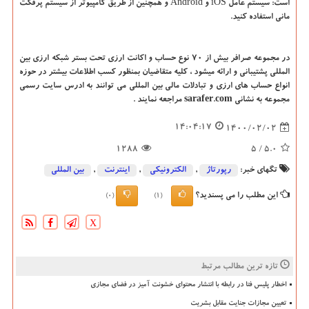
است: سیستم عامل
iOS
و
Android
و همچنین از طریق کامپیوتر از سیستم پرفکت
مانی استفاده کنید.
در مجموعه صرافر بیش از 70 نوع حساب و اکانت ارزی تحت بستر شبکه ارزی بین
المللی پشتیبانی و ارائه میشود ، کلیه متقاضیان بمنظور کسب اطلاعات بیشتر در حوزه
انواع حساب های ارزی و تبادلات مالی بین المللی می توانند به ادرس سایت رسمی
مجموعه به نشانی
sarafer.com
مراجعه نمایند .
14:04:17
1400/02/02
1288
/ 5
5.0
تگهای خبر:
رپورتاژ
,
الكترونیكی
,
اینترنت
,
بین المللی
این مطلب را می پسندید؟
(0)
(1)
X
تازه ترین مطالب مرتبط
اخطار پلیس فتا در رابطه با انتشار محتوای خشونت آمیز در فضای مجازی
تعیین مجازات جنایت مقابل بشریت