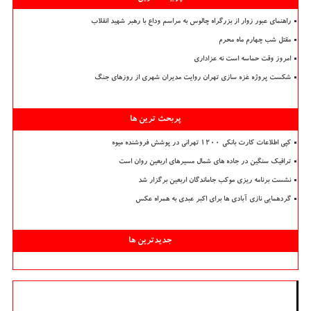
راهنمای عبور زوار از بزرگراه چالوس به مراسم وداع با رهبر شهید انقلاب
مقتل شب چهارم ماه محرم
امروز وقت حماسه است نه عزاداری
شکست پروژه غزه سازی تهران روایت مدیران شهری از روزهای جنگ
پربحث ترین ها
کپی اطلاعات کارت بانکی ۱۲۰۰ تهرانی در پوشش فروشنده میوه
ترافیک سنگین در جاده های شمال مسیرهای اربعین روان است
نشست برنامه ریزی موکب جاماندگان اربعین برگزار شد
گردهمایی نازی آبادی ها برای اکبر عبدی به همراه عکس
جدیدترین ها