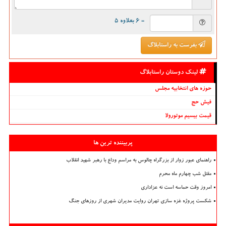
= ۶ بعلاوه ۵
بفرست به راستابلاگ
لینک دوستان راستابلاگ
حوزه های انتخابیه مجلس
فیش حج
قیمت بیسیم موتورولا
پربیننده ترین ها
راهنمای عبور زوار از بزرگراه چالوس به مراسم وداع با رهبر شهید انقلاب
مقتل شب چهارم ماه محرم
امروز وقت حماسه است نه عزاداری
شکست پروژه غزه سازی تهران روایت مدیران شهری از روزهای جنگ