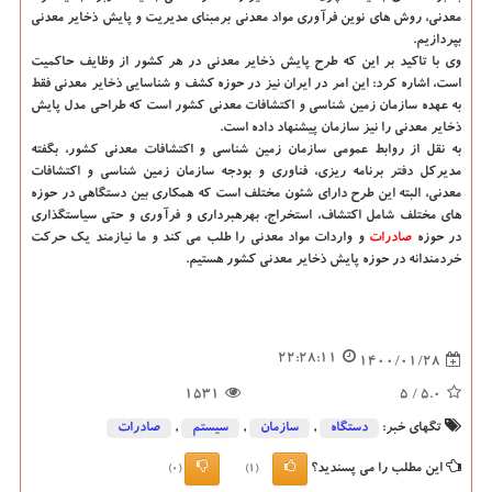
معدنی، روش های نوین فرآوری مواد معدنی برمبنای مدیریت و پایش ذخایر معدنی
بپردازیم.
وی با تاکید بر این که طرح پایش ذخایر معدنی در هر کشور از وظایف حاکمیت
است، اشاره کرد: این امر در ایران نیز در حوزه کشف و شناسایی ذخایر معدنی فقط
به عهده سازمان زمین شناسی و اکتشافات معدنی کشور است که طراحی مدل پایش
ذخایر معدنی را نیز سازمان پیشنهاد داده است.
به نقل از روابط عمومی سازمان زمین شناسی و اکتشافات معدنی کشور، بگفته
مدیرکل دفتر برنامه ریزی، فناوری و بودجه سازمان زمین شناسی و اکتشافات
معدنی، البته این طرح دارای شئون مختلف است که همکاری بین دستگاهی در حوزه
های مختلف شامل اکتشاف، استخراج، بهره‎برداری و فرآوری و حتی سیاست‎گذاری
در حوزه
صادرات
و واردات مواد معدنی را طلب می کند و ما نیازمند یک حرکت
خردمندانه در حوزه پایش ذخایر معدنی کشور هستیم.
22:28:11
1400/01/28
1531
/ 5
5.0
تگهای خبر:
دستگاه
,
سازمان
,
سیستم
,
صادرات
این مطلب را می پسندید؟
(0)
(1)