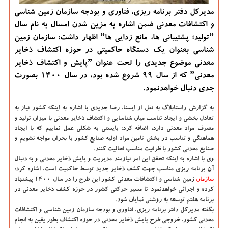
مدیرکل دفتر برنامه ریزی، فناوری و بودجه سازمان زمین شناسی
و اکتشافات معدنی ضمن اشاره به مزین شدن امسال به نام سال
ˮتولید؛ پشتیبانی ها، مانع زدایی هاˮ اظهار داشت: سازمان زمین
شناسی بعنوان یک دستگاه حاکمیتی در حوزه اکتشاف ذخایر
معدنی موضوع جدیدی را تحت عنوان ˮپایش و اکتشاف ذخایر
معدنیˮ که از سال 99 شروع شده بود، در سال 1400 بصورت
جدی دنبال خواهدنمود.
به گزارش راستابلاگ به نقل از ایسنا،
رضا جدیدی با اشاره به اینکه کشور نیاز به
تعادل بخشی و ایجاد تناسب میان شناسایی و اکتشاف ذخایر معدنی با میزان تولید و
مصرف مواد معدنی دارد، اضافه کرد: بایستی به شکلی عمل نماییم که با ایجاد
هماهنگی و تناسب در بخش تامین مواد اولیه صنایع کشور با بحران مواجه نشویم و
صنایع معدنی کشور با ظرفیت مناسب فعالیت کنند.
وی با اشاره به اینکه تحقق این امر نیازمند مدیریت و پایش ذخایر معدنی و به دنبال
آن برنامه ریزی مناسب جهت کشف ذخایر جدید توسط حاکمیت است، اشاره کرد:
سازمان
زمین شناسی و اکتشافات معدنی کشور این طرح را در سال ۱۴۰۰ پیشنهاد
کرده و اجرائی خواهدنمود تا مسیر حرکتی کشور در حوزه کشف ذخایر معدنی در
برنامه هفتم توسعه به روشنی نمایان شود.
بگفته مدیرکل دفتر برنامه ریزی، فناوری و بودجه سازمان زمین شناسی و اکتشافات
معدنی کشور، خروجی طرح پایش ذخایر معدنی در حوزه اکتشاف بطور یقین به انجام