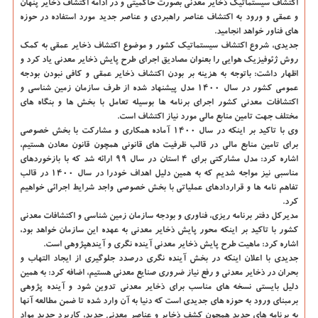
اکتشاف سیستماتیک ذخایر معدنی بصورت حاکمیتی و در ادامه اکتشاف ذخایر پنهان
و عمقی و ورود به اکتشاف عناصر راهبردی و عناصر جدید مورد استفاده در حوزه
های فناور خواهد انجامید.
جدیدی، شروع اکتشاف سیستماتیک کشور و موضوع اکتشاف ذخایر عمقی به کمک
روش ژئوفیزیک هوایی را بعنوان مصادیق اجرای طرح پایش ذخایر معدنی یاد کرد و
اظهار داشت: باتوجه به هزینه بر بودن اکتشاف ذخایر عمقی و کافی نبودن بودجه
عمومی کشور در سال ۱۴۰۰ مدل پیشنهاد شده از طرف سازمان زمین شناسی و
اکتشافات معدنی کشور اجرای برنامه ها بوسیله تعامل با بخش ها و بنگاه های
مختلف جهت تامین منابع مالی مورد نیاز اکتشاف است.
وی با تاکید بر اینکه در سال ۱۴۰۰ آماده همکاری و مشارکت با بخش خصوصی
برای تامین منابع مالی در قالب ظرفیت های قانونی همچون قانون معادن هستیم،
اشاره کرد: مدل مشارکتی برای ۴ استان در سال ۹۹ ارائه شد که با بازخوردهای
مناسبی نیز مواجه شدیم که به همین دلیل اهداف خودرا در سال ۱۴۰۰ در قالب
تفاهم نامه ها و قراردادهای عملیاتی با بخش خصوصی واجد شرایط اجرائی خواهیم
کرد.
مدیرکل دفتر برنامه ریزی، فناوری و بودجه سازمان زمین شناسی و اکتشافات معدنی
کشور با تاکید بر اینکه محور پایش ذخایر معدنی به عهده این سازمان خواهد بود،
اشاره کرد: ماهیت طرح پایش ذخایر معدنی آینده نگری و آینده‎پژوهی است.
جدیدی با اعلان اینکه در بخش آینده نگری درصدد جلوگیری از ایجاد التهاب و
بحران در ذخایر معدنی و رفع نیاز ضروری صنایع معدنی هستیم، اضافه کرد: به همین
دلیل بایستی نسخه های مناسب برای ذخایر معدنی تدوین شود و آینده پژوهی
برمبنای ورود به حوزه های جدیدی است که دنیا به آن وارد شده تا ضمن مطالعه آنها
به برنامه های جدید همچون کشف ذخایر و عناصر معدنی جدید، کاربرد جدید مواد