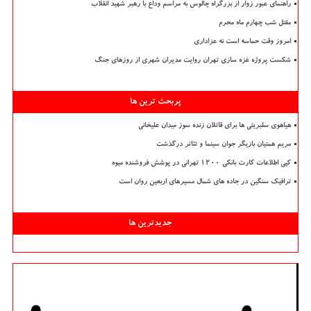
راهنمای عبور زوار از بزرگراه چالوس به مراسم وداع با رهبر شهید انقلاب
مقتل شب چهارم ماه محرم
امروز وقت حماسه است نه عزاداری
شکست پروژه غزه سازی تهران روایت مدیران شهری از روزهای جنگ
پربحث ترین ها
هیاهوی سلبریتی ها برای قاتلان زنده سوز میدان علیخانی
مریم همتیان بازیگر جوان سینما و تئاتر درگذشت
کپی اطلاعات کارت بانکی ۱۲۰۰ تهرانی در پوشش فروشنده میوه
ترافیک سنگین در جاده های شمال مسیرهای اربعین روان است
جدیدترین ها