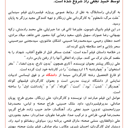
توسط حمید نجفی راد شروع شده است.
به گزارش راستابلاگ به نقل از روابط عمومی پروژه، فیلمبرداری فیلم سینمایی
"علت مرگ: نامعلوم" به کارگردانی علی زرنگار و تهیه کنندگی مجید برزگر به پایان
رسید.
در این فیلم بانیپال شومون، علیرضا ثانی فر، ندا جبرئیلی، علی محمد رادمنش، زکیه
بهبهانی، رضا عموزاد، سهیل باوی، سعید رضایی کیا، منصور غنی جاهد، میلاد مرادی،
احمد دهقان رحیمی، سیدمحمدرضا حسینی، اشکان عاشوری، سیدمجتبی میرحسینی،
سحر بابایی و احد سلاجقه بازی کرده اند.
در خلاصه داستان فیلم آمده است: "هشت مسافر قبل از طلوع آفتاب، شهداد را به
مقصد کرمان ترک می کنند. میان راه اتفاقی آنها را از رفتن بازمی دارد."
علی زرنگار پیشتر بعنوان نویسنده، آثاری همچون "بدون تارخ، بدون امضاء"، "مغز
استخوان" و "چهارشنبه ۱۹ اردیبهشت" را در کارنامه خود ثبت کرده است.
او فارغ التحصیل رشته کارگردانی سینما از
دانشگاه‌
نر و فوق لیسانس ادبیات
نمایشی از دانشگاه تربیت مدرس است و بعنوان کارگردان فیلمهای کوتاه
"همدیگر"، "شدن"، "بود"، "است"، "کوتاه"، "او" و "یادداشت اول" را ساخته
است.
عوامل این فیلم عبارتند از: نویسنده و کارگردان: علی زرنگار، مجری طرح: پویان
صادقی، مدیرفیلمبرداری: داود ملک حسینی، طراح صحنه و لباس: محمدرضا
میرزامحمدی، تدوین: حمید نجفی راد، آهنگساز: حامد حبیب زاده، طراح گریم:
محمدرضا قومی، طراحی و ترکیب صدا: علیرضا علویان، صدابردار: سعید بجنوردی،
علی ذوالفقاری، منشی صحنه: مارال فتحی، برنامه ریز: سیاوش رمضانلو و امید راد،
دستیار اول کارگردان: احسان شیری، عکاس: پیام صادقی، فیلم پشت صحنه: مهدی