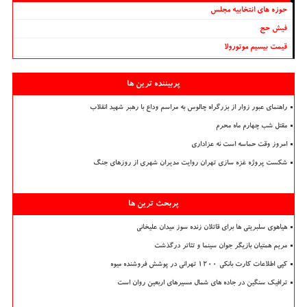
حوزه های انتخابیه مجلس
فیش حج
قیمت بیسیم موتورولا
پربیننده ترین ها
راهنمای عبور زوار از بزرگراه چالوس به مراسم وداع با رهبر شهید انقلاب
مقتل شب چهارم ماه محرم
امروز وقت حماسه است نه عزاداری
شکست پروژه غزه سازی تهران روایت مدیران شهری از روزهای جنگ
پربحث ترین ها
هیاهوی سلبریتی ها برای قاتلان زنده سوز میدان علیخانی
مریم همتیان بازیگر جوان سینما و تئاتر درگذشت
کپی اطلاعات کارت بانکی ۱۲۰۰ تهرانی در پوشش فروشنده میوه
ترافیک سنگین در جاده های شمال مسیرهای اربعین روان است