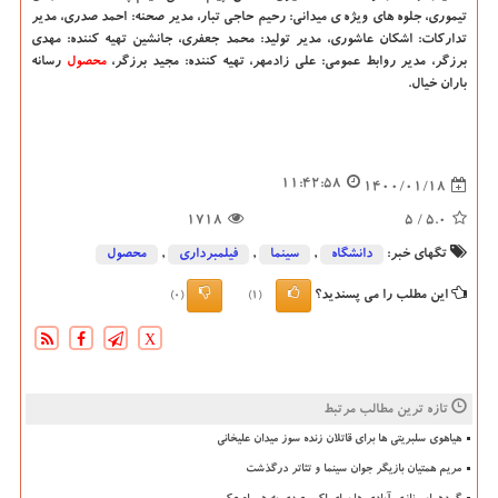
تیموری، جلوه های ویژه ی میدانی: رحیم حاجی تبار، مدیر صحنه: احمد صدری، مدیر
تدارکات: اشکان عاشوری، مدیر تولید: محمد جعفری، جانشین تهیه کننده: مهدی
برزگر، مدیر روابط عمومی: علی زادمهر، تهیه کننده: مجید برزگر،
محصول
رسانه
باران خیال.
11:42:58
1400/01/18
1718
/ 5
5.0
تگهای خبر:
دانشگاه‌
,
سینما
,
فیلمبرداری
,
محصول
این مطلب را می پسندید؟
(0)
(1)
X
تازه ترین مطالب مرتبط
هیاهوی سلبریتی ها برای قاتلان زنده سوز میدان علیخانی
مریم همتیان بازیگر جوان سینما و تئاتر درگذشت