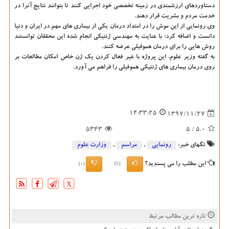
دستاوردهای ارزشمندی در زمینه تخصصی خود اجرایی كنند تا بتوانند نتایج آنرا در
خدمت مردم و بشریت قرار دهند.
وی رونمایی از این موش را در امتداد درمان یكی از بیماری های مهم در ایران و دنیا
دانست و اضافه كرد: با عنایت به مهندسی ژنتیكی انجام شده این محققان توانستند
روش هایی را برای درمان هموفیلی عرضه كنند.
به گفته وزیر علوم، این پروژه با غیر فعال كردن یك ژن خاص امكان مطالعات بر
روی درمان بیماری های ژنتیكی هموفیلی را فراهم می آورد.
14:33:25
1397/11/27
5343
/ 5
5.0
تگهای خبر:
رونمایی
,
مراسم
,
وزارت علوم
این مطلب را می پسندید؟
(0)
(1)
X
تازه ترین مطالب مرتبط