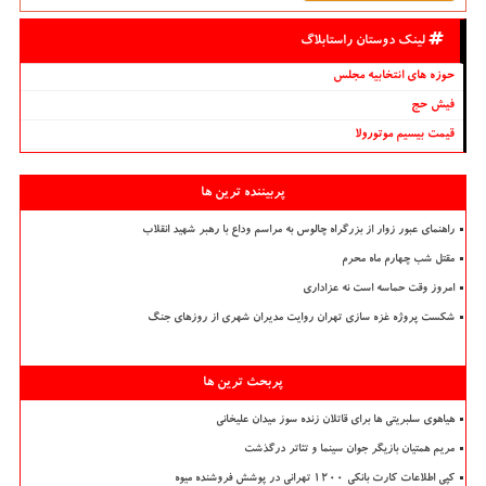
لینک دوستان راستابلاگ
حوزه های انتخابیه مجلس
فیش حج
قیمت بیسیم موتورولا
پربیننده ترین ها
راهنمای عبور زوار از بزرگراه چالوس به مراسم وداع با رهبر شهید انقلاب
مقتل شب چهارم ماه محرم
امروز وقت حماسه است نه عزاداری
شکست پروژه غزه سازی تهران روایت مدیران شهری از روزهای جنگ
پربحث ترین ها
هیاهوی سلبریتی ها برای قاتلان زنده سوز میدان علیخانی
مریم همتیان بازیگر جوان سینما و تئاتر درگذشت
کپی اطلاعات کارت بانکی ۱۲۰۰ تهرانی در پوشش فروشنده میوه