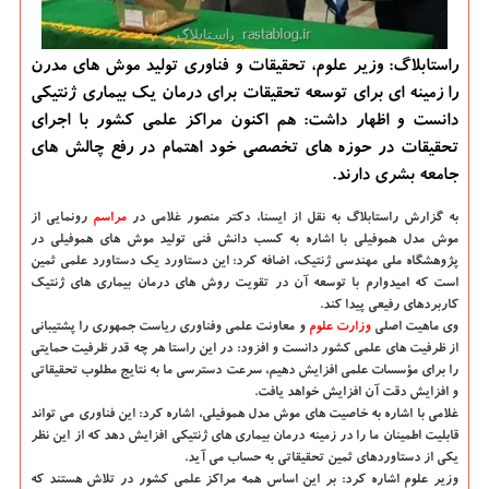
راستابلاگ: وزیر علوم، تحقیقات و فناوری تولید موش های مدرن
را زمینه ای برای توسعه تحقیقات برای درمان یك بیماری ژنتیكی
دانست و اظهار داشت: هم اكنون مراكز علمی كشور با اجرای
تحقیقات در حوزه های تخصصی خود اهتمام در رفع چالش های
جامعه بشری دارند.
به گزارش راستابلاگ به نقل از ایسنا،
دكتر منصور غلامی در
مراسم
رونمایی از
موش مدل هموفیلی با اشاره به كسب دانش فنی تولید موش های هموفیلی در
پژوهشگاه ملی مهندسی ژنتیك، اضافه كرد: این دستاورد یك دستاورد علمی ثمین
است كه امیدوارم با توسعه آن در تقویت روش های درمان بیماری های ژنتیك
كاربردهای رفیعی پیدا كند.
وی ماهیت اصلی
وزارت علوم
و معاونت علمی وفناوری ریاست جمهوری را پشتیبانی
از ظرفیت های علمی كشور دانست و افزود: در این راستا هر چه قدر ظرفیت حمایتی
را برای مؤسسات علمی افزایش دهیم، سرعت دسترسی ما به نتایج مطلوب تحقیقاتی
و افزایش دقت آن افزایش خواهد یافت.
غلامی با اشاره به خاصیت های موش مدل هموفیلی، اشاره كرد: این فناوری می تواند
قابلیت اطمینان ما را در زمینه درمان بیماری های ژنتیكی افزایش دهد كه از این نظر
یكی از دستاوردهای ثمین تحقیقاتی به حساب می آید.
وزیر علوم اشاره كرد: بر این اساس همه مراكز علمی كشور در تلاش هستند كه