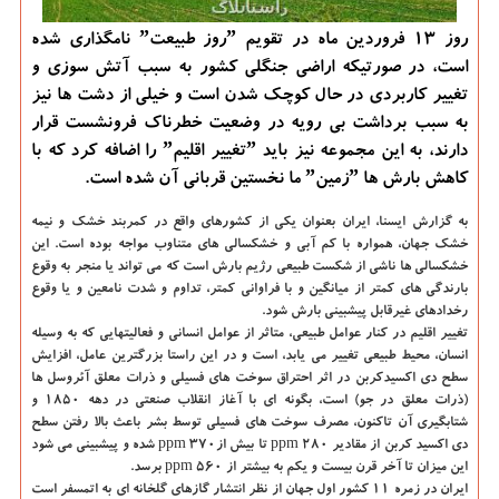
روز 13 فروردین ماه در تقویم ˮروز طبیعتˮ نامگذاری شده
است، در صورتیکه اراضی جنگلی کشور به سبب آتش سوزی و
تغییر کاربردی در حال کوچک شدن است و خیلی از دشت ها نیز
به سبب برداشت بی رویه در وضعیت خطرناک فرونشست قرار
دارند، به این مجموعه نیز باید ˮتغییر اقلیمˮ را اضافه کرد که با
کاهش بارش ها ˮزمینˮ ما نخستین قربانی آن شده است.
به
گزارش
ایسنا
، ایران بعنوان یکی از کشورهای واقع در کمربند خشک و نیمه
خشک جهان، همواره با کم آبی و خشکسالی های متناوب مواجه بوده است. این
خشکسالی ها ناشی از شکست طبیعی رژیم بارش است که می تواند یا منجر به وقوع
بارندگی های کمتر از میانگین و با فراوانی کمتر، تداوم و شدت نامعین و یا وقوع
رخدادهای غیرقابل پیشبینی بارش شود.
تغییر اقلیم در کنار عوامل طبیعی، متاثر از عوامل انسانی و فعالیتهایی که به وسیله
انسان، محیط طبیعی تغییر می یابد، است و در این راستا بزرگترین عامل، افزایش
سطح دی اکسیدکربن در اثر احتراق سوخت های فسیلی و ذرات معلق آئروسل ها
(ذرات معلق در جو) است، بگونه ای با آغاز انقلاب صنعتی در دهه ۱۸۵۰ و
شتابگیری آن تاکنون، مصرف سوخت های فسیلی توسط بشر باعث بالا رفتن سطح
دی اکسید کربن از مقادیر ppm ۲۸۰ تا بیش ازppm ۳۷۰ شده و پیشبینی می شود
این میزان تا آخر قرن بیست و یکم به بیشتر از ppm ۵۶۰ برسد.
ایران در زمره ۱۱ کشور اول جهان از نظر انتشار گازهای گلخانه ای به اتمسفر است