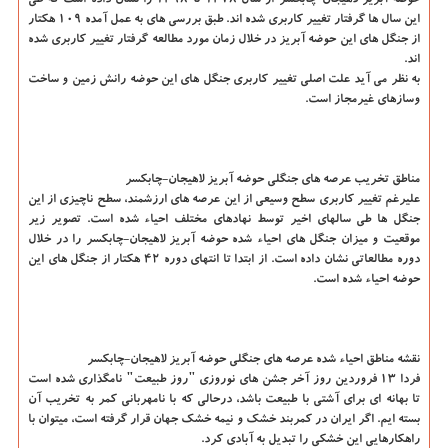
حوضه آبریز لاهیجان-چابکسر از سال ۱۳۷۸ تا ۱۳۹۸ را نشان داده است که طی
این سال ها گرفتار تغییر کاربری شده اند. طبق بررسی های به عمل آمده ۱۰۹ هکتار
از جنگل های این حوضه آبریز در خلال زمان مورد مطالعه گرفتار تغییر کاربری شده
اند.
به نظر می آید علت اصلی تغییر کاربری جنگل های این حوضه رانش زمین و ساخت
وسازهای غیرمجاز است.
مناطق تخریب عرصه های جنگلی حوضه آبریز لاهیجان-چابکسر
علیرغم تغییر کاربری سطح وسیعی از این عرصه های ارزشمند، سطح ناچیزی از این
جنگل ها طی سالهای اخیر توسط نهادهای مختلف احیاء شده است. تصویر زیر
موقعیت و میزان جنگل های احیاء شده حوضه آبریز لاهیجان-چابکسر را در خلال
دوره مطالعاتی نشان داده است. از ابتدا تا انتهای دوره ۴۲ هکتار از جنگل های این
حوضه احیاء شده است.
نقشه مناطق احیاء شده عرصه های جنگلی حوضه آبریز لاهیجان-چابکسر
فردا ۱۳ فروردین روز آخر جشن های نوروزی "روز طبیعت" نامگذاری شده است
تا بهانه ای برای آشتی با طبیعت باشد، درحالی که با نامهربانی کمر به تخریب آن
بسته ایم. اگر ایران در کمربند خشک و نیمه خشک جهان قرار گرفته است، میتوان با
راهکارهایی این خشکی را تبدیل به آبادی کرد.