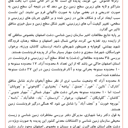
"زلزله خاموش" می گویند، پدیده ای است که بر اثر خالی شدن آب بافت های
متراکم و لایه های زیرین سطح زمین رخ می دهد که در نتیجه آن سطح زمین به
صورت تدریجی و در بعضی موارد به صورت ناگهانی فرو می نشیند. این نشست
سبب ایجاد ترک و شکاف هایی در زمین شده و بر الگوی جریان های زیرزمینی و
سطحی، تغییر کیفیت آب های زیرزمینی، تغییر شکل سطح زمین و سیل خیزی مناطق
تاثیر می گذارد.
بر پایه نتایج مطالعات اخیر سازمان زمین شناسی، دشت اصفهان بخصوص مناطقی که
از زاینده رود تغذیه می کرده، نواحی شمال شهر اصفهان و منطقه رهنان، فرودگاه
شهید بهشتی، کوهپایه و همینطور شهرهای دامنه، اردستان، کاشان، ورزنه، برخوار،
خوراسگان، شهرضا، سجزی و دشت مهیار بسیار متأثر از پدیده فرونشست هستند.
بررسی ۳۵ محدوده مطالعاتی (دشت) به لحاظ سطح آب زیرزمینی و فرونشست در
استان اصفهان حاکی می باشد که از این تعداد ۸ محدوده آزاد، ۱۷ محدوده ممنوعه و
۱۰ محدوده ممنوعه بحرانی بوده و آثار فرونشست زمین در این ۲۷ دشت ممنوعه
مشاهده شده است.
۸ محدوده آزاد که وضعیت مناسب تری از نظر سطح آبخوان دارند شامل مناطق
"انارک"، "نائین"، "خور"، "جندق"، "بیاضه"، "بختیاری"، "گاوخونی" و "چوپانان"
است؛ اما ۱۰ محدوده ممنوعه بحرانی دشت های "مهیار شمالی"، "مهیار جنوبی"،
"کاشان"، "گلپایگان"، "اصفهان- برخوار"، "اردستان"، "باد- خالدآباد"، "دامنه"،
"مورچه خورت" و "نجف آباد" را شامل می شود که همگی درگیر فرونشست زمین
هستند.
به قول دکتر رضا شهبازی، مدیرکل دفتر بررسی مخاطرات زمین شناسی و زیست
محیطی سازمان زمین شناسی و اکتشافات معدنی کشور این پدیده به صورت ویژه در
دشت های استان های البرز، تهران و سمنان و بخصوص اصفهان وجود دارد. دشت