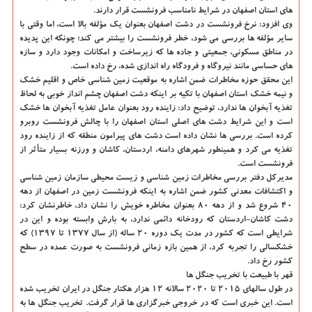
های استان اصفهان در شرایط نامناسب فرونشست قرار دارند.
وی افزود: نرخ فرونشست در دشت اصفهان بعنوان یک مؤلفه بالا است، اما وقتی با
سایر مؤلفه ها بررسی می شود، خطر فرونشست را بیشتر می کند؛ چونکه این پدیده
در مناطق مسکونی، جمعیتی و جاده ها که زیرساخت و امکانات وجود دارد و سازه
های حساسی مانند نیروگاه و فرودگاه راه اندازی شده، رخ داده است.
این محقق حوزه مخاطرات ضمن اشاره به موقعیت زمین شناسی خاص و اقلیم خشک
و نیمه خشک استان اصفهان با تکیه بر اینکه دشت اصفهان چشم انداز خوبی به لحاظ
تغذیه آبخوان ها ندارد، توضیح داد: زاینده رود بعنوان عامل تغذیه آبخوان ها خشک
است و این شرایط دشت های اصلی استان اصفهان را با چالش فرونشست روبرو
کرده است. بررسی ها نشان داده است دشت های پیرامون منطقه که از زاینده رود
تغذیه می کرد و همینطور شهرهای دامنه، اردستان، کاشان و ورزنه بسیار متأثر از
فرونشست است.
مدیرکل دفتر بررسی مخاطرات زمین شناسی و زیست محیطی سازمان زمین شناسی
و اکتشافات معدنی کشور ضمن اشاره به اینکه فرونشست زمین در اصفهان از دهه
۴۰ شروع شد و از دهه ۸۰ بعنوان مخاطره خویش را نشان داد، خاطرنشان کرد:
دشت کاشان-اردستان که رودخانه دائمی ندارد، به بارش وابسته بوده و این در
شرایطی است که کشور در مدت یک دوره ۲۰ ساله (از سال ۱۳۷۷ تا ۱۳۹۷) که
خشکسالی را تجربه کرد، از همین بازه زمانی فرونشست به صورت عمده در سطح
کشور رخ داد.
قهر با طبیعت با تخریب جنگل ها
در طول سالهای ۲۰۱۵ تا ۲۰۲۰ سالانه ۱۲ هزار هکتار جنگل در ایران تخریب شده
است. این خبری است که در خروجی خبرگزاری ها قرار گرفت. تخریب جنگل ها به