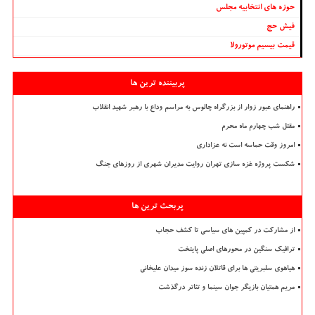
حوزه های انتخابیه مجلس
فیش حج
قیمت بیسیم موتورولا
پربیننده ترین ها
راهنمای عبور زوار از بزرگراه چالوس به مراسم وداع با رهبر شهید انقلاب
مقتل شب چهارم ماه محرم
امروز وقت حماسه است نه عزاداری
شکست پروژه غزه سازی تهران روایت مدیران شهری از روزهای جنگ
پربحث ترین ها
از مشارکت در کمپین های سیاسی تا کشف حجاب
ترافیک سنگین در محورهای اصلی پایتخت
هیاهوی سلبریتی ها برای قاتلان زنده سوز میدان علیخانی
مریم همتیان بازیگر جوان سینما و تئاتر درگذشت