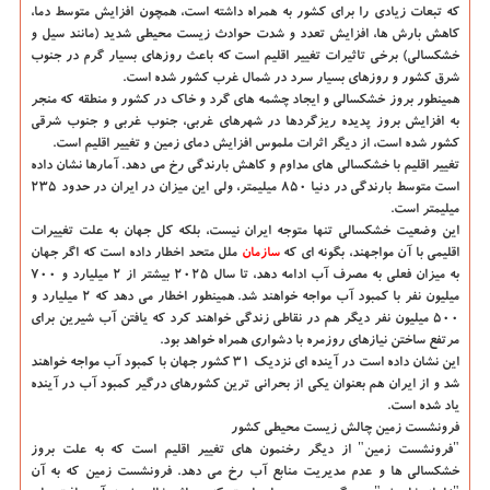
که تبعات زیادی را برای کشور به همراه داشته است، همچون افزایش متوسط دما،
کاهش بارش ها، افزایش تعدد و شدت حوادث زیست محیطی شدید (مانند سیل و
خشکسالی) برخی تاثیرات تغییر اقلیم است که باعث روزهای بسیار گرم در جنوب
شرق کشور و روزهای بسیار سرد در شمال غرب کشور شده است.
همینطور بروز خشکسالی و ایجاد چشمه های گرد و خاک در کشور و منطقه که منجر
به افزایش بروز پدیده ریزگردها در شهرهای غربی، جنوب غربی و جنوب شرقی
کشور شده است، از دیگر اثرات ملموس افزایش دمای زمین و تغییر اقلیم است.
تغییر اقلیم با خشکسالی های مداوم و کاهش بارندگی رخ می دهد. آمارها نشان داده
است متوسط بارندگی در دنیا ۸۵۰ میلیمتر، ولی این میزان در ایران در حدود ۲۳۵
میلیمتر است.
این وضعیت خشکسالی تنها متوجه ایران نیست، بلکه کل جهان به علت تغییرات
اقلیمی با آن مواجهند، بگونه ای که
سازمان
ملل متحد اخطار داده است که اگر جهان
به میزان فعلی به مصرف آب ادامه دهد، تا سال ۲۰۲۵ بیشتر از ۲ میلیارد و ۷۰۰
میلیون نفر با کمبود آب مواجه خواهند شد. همینطور اخطار می دهد که ۲ میلیارد و
۵۰۰ میلیون نفر دیگر هم در نقاطی زندگی خواهند کرد که یافتن آب شیرین برای
مرتفع ساختن نیازهای روزمره با دشواری همراه خواهد بود.
این نشان داده است در آینده ای نزدیک ۳۱ کشور جهان با کمبود آب مواجه خواهند
شد و از ایران هم بعنوان یکی از بحرانی ترین کشورهای درگیر کمبود آب در آینده
یاد شده است.
فرونشست زمین چالش زیست محیطی کشور
"فرونشست زمین" از دیگر رخنمون های تغییر اقلیم است که به علت بروز
خشکسالی ها و عدم مدیریت منابع آب رخ می دهد. فرونشست زمین که به آن