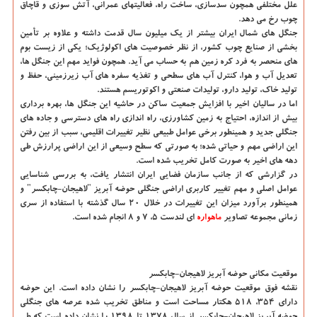
علل مختلفی همچون سدسازی، ساخت راه، فعالیتهای عمرانی، آتش سوزی و قاچاق
چوب رخ می دهد.
جنگل های شمال ایران بیشتر از یک میلیون سال قدمت داشته و علاوه بر تأمین
بخشی از صنایع چوب کشور، از نظر خصوصیت های اکولوژیک؛ یکی از زیست بوم
های منحصر به فرد کره زمین هم به حساب می آید. همچون فواید مهم این جنگل ها،
تعدیل آب و هوا، کنترل آب های سطحی و تغذیه سفره های آب زیرزمینی، حفظ و
تولید خاک، تولید دارو، تولیدات صنعتی و اکوتوریسم هستند.
اما در سالیان اخیر با افزایش جمعیت ساکن در حاشیه این جنگل ها، بهره برداری
بیش از اندازه، احتیاج به زمین کشاورزی، راه اندازی راه های دسترسی و جاده های
جنگلی جدید و همینطور برخی عوامل طبیعی نظیر تغییرات اقلیمی، سبب از بین رفتن
این اراضی مهم و حیاتی شده؛ به صورتی که سطح وسیعی از این اراضی پرارزش طی
دهه های اخیر به صورت کامل تخریب شده است.
در گزارشی که از جانب سازمان فضایی ایران انتشار یافت، به بررسی شناسایی
عوامل اصلی و مهم تغییر کاربری اراضی جنگلی حوضه آبریز "لاهیجان-چابکسر" و
همینطور برآورد میزان این تغییرات در خلال ۲۰ سال گذشته با استفاده از سری
زمانی مجموعه تصاویر
ماهواره
ای لندست ۵، ۷ و ۸ انجام شده است.
موقعیت مکانی حوضه آبریز لاهیجان-چابکسر
نقشه فوق موقعیت حوضه آبریز لاهیجان-چابکسر را نشان داده است. این حوضه
دارای ۳۵۴، ۵۱۸ هکتار مساحت است و مناطق تخریب شده عرصه های جنگلی