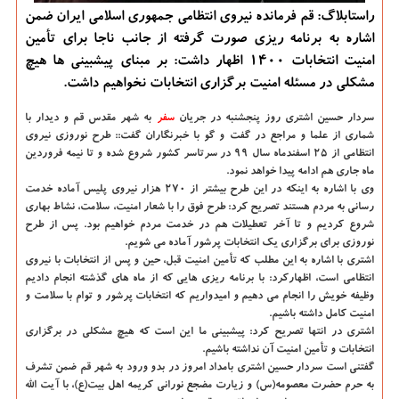
راستابلاگ: قم فرمانده نیروی انتظامی جمهوری اسلامی ایران ضمن
اشاره به برنامه ریزی صورت گرفته از جانب ناجا برای تأمین
امنیت انتخابات ۱۴۰۰ اظهار داشت: بر مبنای پیشبینی ها هیچ
مشکلی در مسئله امنیت برگزاری انتخابات نخواهیم داشت.
سردار حسین اشتری روز پنجشنبه در جریان
سفر
به شهر مقدس قم و دیدار با
شماری از علما و مراجع در گفت و گو با خبرنگاران گفت:: طرح نوروزی نیروی
انتظامی از ۲۵ اسفندماه سال ۹۹ در سرتاسر کشور شروع شده و تا نیمه فروردین
ماه جاری هم ادامه پیدا خواهد نمود.
وی با اشاره به اینکه در این طرح بیشتر از ۲۷۰ هزار نیروی پلیس آماده خدمت
رسانی به مردم هستند تصریح کرد: طرح فوق را با شعار امنیت، سلامت، نشاط بهاری
شروع کردیم و تا آخر تعطیلات هم در خدمت مردم خواهیم بود. پس از طرح
نوروزی برای برگزاری یک انتخابات پرشور آماده می شویم.
اشتری با اشاره به این مطلب که تأمین امنیت قبل، حین و پس از انتخابات با نیروی
انتظامی است، اظهارکرد: با برنامه ریزی هایی که از ماه های گذشته انجام دادیم
وظیفه خویش را انجام می دهیم و امیدواریم که انتخابات پرشور و توام با سلامت و
امنیت کامل داشته باشیم.
اشتری در انتها تصریح کرد: پیشبینی ما این است که هیچ مشکلی در برگزاری
انتخابات و تأمین امنیت آن نداشته باشیم.
گفتنی است سردار حسین اشتری بامداد امروز در بدو ورود به شهر قم ضمن تشرف
به حرم حضرت معصومه(س) و زیارت مضجع نورانی کریمه اهل بیت(ع)، با آیت الله