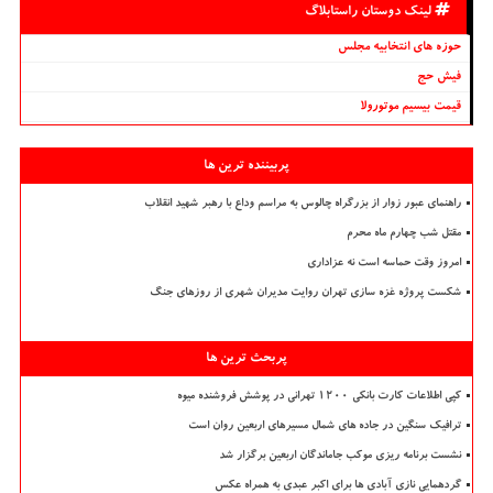
لینک دوستان راستابلاگ
حوزه های انتخابیه مجلس
فیش حج
قیمت بیسیم موتورولا
پربیننده ترین ها
راهنمای عبور زوار از بزرگراه چالوس به مراسم وداع با رهبر شهید انقلاب
مقتل شب چهارم ماه محرم
امروز وقت حماسه است نه عزاداری
شکست پروژه غزه سازی تهران روایت مدیران شهری از روزهای جنگ
پربحث ترین ها
کپی اطلاعات کارت بانکی ۱۲۰۰ تهرانی در پوشش فروشنده میوه
ترافیک سنگین در جاده های شمال مسیرهای اربعین روان است
نشست برنامه ریزی موکب جاماندگان اربعین برگزار شد
گردهمایی نازی آبادی ها برای اکبر عبدی به همراه عکس