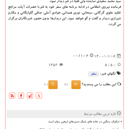
سید محمد سعیدی نماینده ولی فقیه در قم دیدار نمود.
فرمانده نیروی انتظامی در ادامه برنامه های سفر خود به قم با حضرات آیات مراجع
تقلید علوی گرگانی، سبحانی، نوری همدانی، جوادی آملی، صافی گلپایگانی و مکارم
شیرازی دیدار و گفت و گو خواهد نمود. این دیدارها بدون حضور خبرنگاران برگزار
می گردد.
00:11:06
1400/01/06
1452
/ 5
5.0
تگهای خبر:
سفر
این مطلب را می پسندید؟
(0)
(1)
X
تازه ترین مطالب مرتبط
ترافیک سنگین در جاده های شمال مسیرهای اربعین روان است