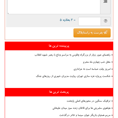
= ۲ بعلاوه ۵
بفرست به راستابلاگ
پربیننده ترین ها
راهنمای عبور زوار از بزرگراه چالوس به مراسم وداع با رهبر شهید انقلاب
مقتل شب چهارم ماه محرم
امروز وقت حماسه است نه عزاداری
شکست پروژه غزه سازی تهران روایت مدیران شهری از روزهای جنگ
پربحث ترین ها
ترافیک سنگین در محورهای اصلی پایتخت
هیاهوی سلبریتی ها برای قاتلان زنده سوز میدان علیخانی
مریم همتیان بازیگر جوان سینما و تئاتر درگذشت