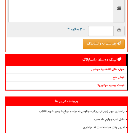
= ۲ بعلاوه ۴
بفرست به راستابلاگ
لینک دوستان راستابلاگ
حوزه های انتخابیه مجلس
فیش حج
قیمت بیسیم موتورولا
پربیننده ترین ها
راهنمای عبور زوار از بزرگراه چالوس به مراسم وداع با رهبر شهید انقلاب
مقتل شب چهارم ماه محرم
امروز وقت حماسه است نه عزاداری