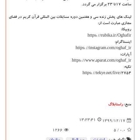
ساعت ۱۷تا ۲۳ برگزار می گردد.
لینک های پخش زنده سی و هفتمین دوره مسابقات بین المللی قرآن کریم در فضای
مجازی عبارت است از:
روبیکا:
https: //rubika.ir/Oghafir
اینستاگرام:
https: //instagram.com/oghaf_ir
آپارات:
https: //www.aparat.com/oghaf_ir
تکیه:
https: //tekye.net/live/۲۷۵۴
منبع:
راستابلاگ
13:23:41
1399/12/17
1266
/ 5
0.0
تگهای خبر:
اینترنت
,
بین المللی
,
سازمان