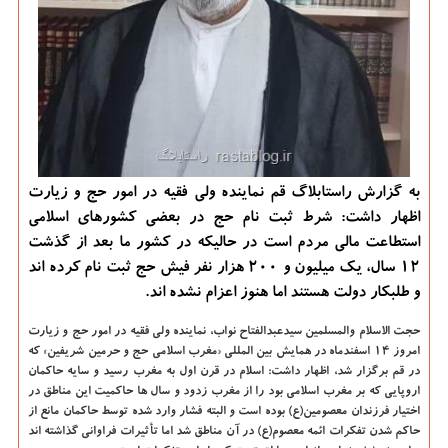
به گزارش راستابلاگ قم نماینده ولی فقیه در امور حج و زیارت
اظهار داشت: شرط ثبت نام حج در بعضی کشورهای اسلامی
استطاعت مالی مردم است در حالیکه در کشور ما بعد از گذشت
۱۲ سال، یک میلیون و ۲۰۰ هزار نفر فیش حج ثبت نام کرده اند
و طلبکار دولت هستند اما هنوز اعزام نشده اند.
حجت الاسلام والمسلمین سیدعبدالفتاح نواب، نماینده ولی فقیه در امور حج و زیارت
امروز ۱۴ اسفندماه در همایش بین المللی «مغرب اسلامی حج و حرمین شریفین» که
در قم برگزار شد، اظهار داشت: اسلام در قرن اول به مغرب رسید و سایه حاکمان
اروپایی که بر مغرب اسلامی بود را از مغرب زدود و سال ها حاکمیت این مناطق در
اختیار فرزندان معصومین(ع) بوده است و البته فشار وارد شده توسط حاکمان مانع از
حاکم شدن تفکرات ائمه معصوم(ع) در آن مناطق شد اما تأثیرات فراوانی گذاشته اند