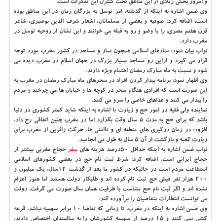
و امروز بخش زیادی از این مناطق تحت کنترل این تفکرات است.
وی ضمن اشاره به اینکه از گذشته، امر توسل به بزرگان زمان در این مناطق بوده
است، اضافه کرد: صوفیه و بعضی از مسلمانان، اشعار شرف الدین بوصیری، شاعر
قرن هفتم مصری، را با وضو و رو به قبله می خوانند و این نشان از روحیه توسل در
مغرب دارد.
نواب بیان نمود: نمادهای اسلامی همچون نماز و مساجد در کشور مغرب مورد توجه
قرار می گیرد و ازاین رو مساجد بسیار بزرگ در جهان اسلام در مغرب دیده می
شود و نسبت به ماه مبارک رمضان اهتمام ویژه دارند.
وی اظهار نمود: برنامه بیدار کردن افراد در سحرهای ماه مبارک رمضان در مغرب به
این صورت است که افرادی هنگام سحر در کوچه ها و خیابان ها می چرخند و مردم
را بیدار می کنند و غذاهای خاصی را سرو می کنند.
نماینده ولی فقیه در امور حج و زیارت با اشاره به اینکه شاید کمتر کشوری در دنیا
باشد که برای حج به مدت ۵ سال وقت بگذارد اما در مغرب چنین اتفاقی رخ داد،
افزود: در زمان درگیری های منطقه ای و ناامنی ها، حرکت زائرین از مغرب برای
زیارت کعبه و بازگشت از آن ۵ سال به طول می انجامید.
نواب ضمن اشاره به اینکه حداقل ۵۰درصد هزینه های
سفر
حجاج مغربی بیشتر از
حجاج ایرانی است، اضافه کرد: شرط ثبت نام حج در بعضی کشورهای اسلامی
استطاعت مردم است در حالیکه در کشور ما بعد از گذشت ۱۲سال، یک میلیون و
۲۰۰ هزار نفر فیش حج ثبت نام کرده اند و طلبکار دولت هستند اما هنوز اعزام
نشده اند و اگر ثبت نام حج متناسب با ظرفیت همان سال صورت می گرفت، دولت
می توانست انتظارات متقاضیان را برآورده کند.
وی ضمن اشاره به اینکه در مغرب، تا زمانی که تقاضا ۱۰ برابر سهمیه نباشد، قرعه
کشی نمی کنند و ۱۵ درصد از سهیمه کشورشان را به سالمندان اختصاص دادند،