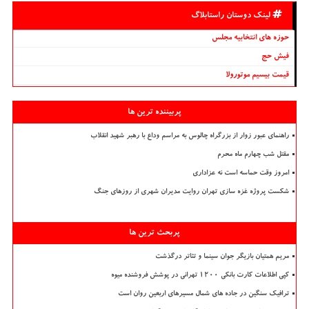
لینک دوستان راستابلاگ
حوزه های انتخابیه مجلس
فیش حج
قیمت بیسیم موتورولا
پربیننده ترین ها
راهنمای عبور زوار از بزرگراه چالوس به مراسم وداع با رهبر شهید انقلاب
مقتل شب چهارم ماه محرم
امروز وقت حماسه است نه عزاداری
شکست پروژه غزه سازی تهران روایت مدیران شهری از روزهای جنگ
پربحث ترین ها
مریم همتیان بازیگر جوان سینما و تئاتر درگذشت
کپی اطلاعات کارت بانکی ۱۲۰۰ تهرانی در پوشش فروشنده میوه
ترافیک سنگین در جاده های شمال مسیرهای اربعین روان است