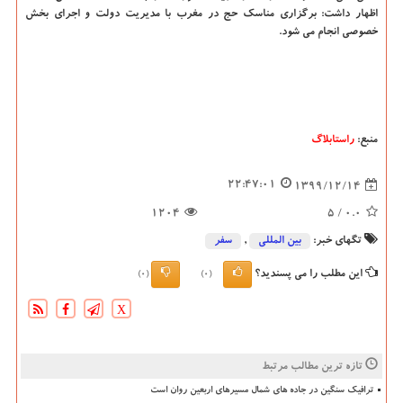
اظهار داشت: برگزاری مناسک حج در مغرب با مدیریت دولت و اجرای بخش
خصوصی انجام می شود.
منبع:
راستابلاگ
22:47:01
1399/12/14
1204
/ 5
0.0
تگهای خبر:
بین المللی
,
سفر
این مطلب را می پسندید؟
(0)
(0)
X
تازه ترین مطالب مرتبط
ترافیک سنگین در جاده های شمال مسیرهای اربعین روان است