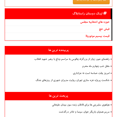
لینک دوستان راستابلاگ
حوزه های انتخابیه مجلس
فیش حج
قیمت بیسیم موتورولا
پربیننده ترین ها
راهنمای عبور زوار از بزرگراه چالوس به مراسم وداع با رهبر شهید انقلاب
مقتل شب چهارم ماه محرم
امروز وقت حماسه است نه عزاداری
شکست پروژه غزه سازی تهران روایت مدیران شهری از روزهای جنگ
پربحث ترین ها
هیاهوی سلبریتی ها برای قاتلان زنده سوز میدان علیخانی
مریم همتیان بازیگر جوان سینما و تئاتر درگذشت