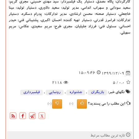
کارگردان: پگاه مصدق، دستیار یک فیلمبردار: سید مهدی حسینی، مجری گریم:
سعید سودابی و سهراب اندامی، مدیر تولید: سعید دلاوری، دستیار تولید: مینا
خاجعلی، دستیار صحنه: محسن ارشادی، مدیر تدارکات: پدرام دسکره، دستیار
تدارکات: فرامرز قدرتی، دستیار تهیه کننده: احسان اکبری، پشتیبانی فنی: حیدر
احسانی، مسئول فنی: فرزاد جلیلیان، مجری طرح: مریم سعیدی، عکاس: مریم
سهیلی.
15:09:46
1399/12/09
2118
/ 5
0.0
تگهای خبر:
بازیگران
,
جشنواره
,
رونمایی
,
فیلمبرداری
این مطلب را می پسندید؟
(0)
(0)
X
تازه ترین مطالب مرتبط