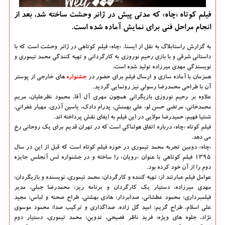
فیلم کوتاه «چاه» که مدتی پیش در ژانر وحشت ساخته شد، بعد از
انجام مراحل فنی برای نمایش آماده شده است.
به گزارش راستابلاگ به نقل از ایسنا، «چاه» فیلم کوتاهی در ژانر وحشت است که با
داستانی شرقی و با بازی رحیم نوروزی به کارگردانی و تهیه کنندگی محمد تیموری و
نویسندگی مهدی میرزاده تولید شده است.
همزمان با آماده سازی و ارسال فیلم برای حضور در
جشنواره
های خارجی از پوستر
آن با طراحی محمدرضا رسولی نیز رونمایی گردید.
علاوه بر رحیم نوروزی بازیگرانی همچون مهری آل آقا، محمود نظرعلیان، مریم
محمدخانی، مرتضی حسن لو، علی بهمنش، پدرام دادک، یاسین آذری، مهیار غفرانی،
شنتیا فهیم، حمیدرضا مولایی در این فیلم به ایفای نقش پرداخته اند.
فیلم کوتاه «چاه» درباره اتفاق هولناکی است که در تهران قدیم برای یک روحانی رخ
می دهد.
«چاه» دومین تجربه محمد تیموری در حوزه فیلم کوتاه است که قبل از این در سال
۱۳۹۵ فیلم کوتاهی با عنوان «رویان» را ساخته و در جشنواره لس آنجلس جایزه
دوم را از آن خود کرده بود.
عوامل فیلم عبارتند از: تهیه کننده و کارگردان: محمد تیموری، نویسنده و بازیگردان:
مهدی میرزاده، دستیار یک کارگردان و برنامه ریز: محمدرضا جبلی، مدیر
فیلمبرداری: محمود عطشانی، صدابردار: هادی بهشتی، طراح صحنه و لباس: مجید
علی اسلام، طراح گریم: امید گل زاده، صداگذاری و ترکیب صدا: محمود موسوی
نژاد، جلوه های ویژه: فرید ناظر فصیحی، تدوین: محمد تیموری، دستیار دوم