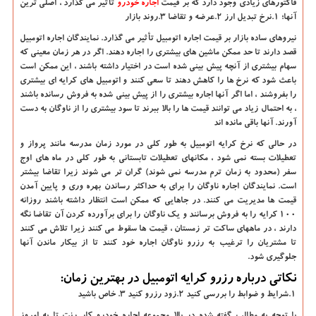
فاکتورهای زیادی وجود دارد که بر قیمت
اجاره خودرو
تأثیر می گذارد ، اصلی ترین
آنها؛ 1.نرخ تبدیل ارز 2.عرضه و تقاضا 3.روند بازار
نیروهای ساده بازار بر قیمت اجاره اتومبیل تأثیر می گذارد. نمایندگان اجاره اتومبیل
قصد دارند تا حد ممکن ماشین های بیشتری را اجاره دهند. اگر در هر زمان معینی که
سهام بیشتری از آنچه پیش بینی شده است در اختیار داشته باشند ، این ممکن است
باعث شود که نرخ ها را کاهش دهند تا سعی کنند و اتومبیل های کرایه ای بیشتری
را بفروشند ، اما اگر آنها اجاره بیشتری را از پیش بینی شده به فروش رسانده باشند
، به احتمال زیاد می توانند قیمت ها را بالا ببرند تا سود بیشتری را از ناوگان به دست
آورند. آنها باقی مانده اند
در حالی که نرخ کرایه اتومبیل به طور کلی در مورد زمان مدرسه مانند پرواز و
تعطیلات بسته نمی شود ، مکانهای تعطیلات تابستانی به طور کلی در ماه های اوج
سفر (محدود به زمان ترم مدرسه نمی شوند) گران تر می شوند زیرا تقاضا بیشتر
است. نمایندگان اجاره ناوگان را برای به حداکثر رساندن بهره وری و پایین آمدن
قیمت ها مدیریت می کنند. در جاهایی که ممکن است انتظار داشته باشند روزانه
100 کرایه را به فروش برسانند و یک ناوگان را برای برآورده کردن آن تقاضا نگه
دارند ، در ماههای ساکت تر زمستان ، قیمت ها سقوط می کنند زیرا تلاش می کنند
تا مشتریان را ترغیب به رزرو ناوگان اجاره خود کنند تا از بیکار ماندن آنها
جلوگیری شود.
نکاتی درباره رزرو کرایه اتومبیل در بهترین زمان:
1.شرایط و ضوابط را بررسی کنید 2.زود رزرو کنید 3. خاص باشید