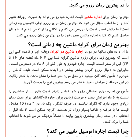
را در بهترین زمان رزرو می كنید.
بهترین زمان برای
اجاره ماشین
قیمت اجاره خودرو می تواند به صورت روزانه تغییر
کند و از ما اغلب سؤال می شود که بهترین زمان برای رزرو اجاره اتومبیل چه زمانی
است؟ ما دلایل تغییر قیمت را بررسی می کنیم و نکاتی را ارائه می دهیم تا اطمینان
حاصل کنیم که کرایه اجاره ماشین بعدی خود را در بهترین زمان رزرو می کنید.
بهترین زمان برای کرایه ماشین چه زمانی است؟
ما از داده های سالها در مورد
اجاره ماشین در تهران
ریخته ایم و قاعده کلی این
است که بهترین زمان برای رزرو ماشین کرایه شما بین 4-6 ماه (هفته های 16 تا
24) قبل از سفر است. قیمت اجاره خودرو به طور کلی از 6 ماه در دسترس است ،
بنابراین به دنبال رزرو کردن بیشتر بیشتر در آینده ممکن است طیف کاملی از
خودرو / تأمین کنندگان موجود در محل مورد نظر شما را نشان ندهد. با کمتر رقابت
در این مرحله از مراحل ، بعید به نظر می رسد بهترین نرخ را بدست آورید.
مأمورین اجاره بهای احتمالی رزرو شما تمایل دارند قیمت های بسیار بیشتری را
نسبت به 6 ماه افزایش دهند و فرصت زیادی برای اجاره ناوگانشان برای مدت زمان
زیادی وجود دارد که نگران نباشند. در طرف تلنگر ، یک بار در 4 ماه (16 هفته) ،
قیمت ها با عرضه و تقاضا بسیار روان تر هستند. اگرچه ممکن است 4 ماه قبل از
انتخاب ، در مدت زمان بیشتری پایین بیایند ، احتمالاً نزدیک تر می شوند تا انتخاب
شما را ترک کنند.
چرا قیمت اجاره اتومبیل تغییر می کند؟