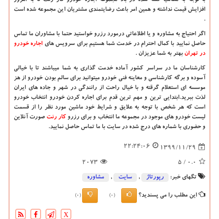
با توجه به مطالب گفته شده در بالا مجموعه اجاره خودرو کار رنت تا به امروز
افزایش قیمت نداشته و همین امر باعث رضایتمندی مشتریان این مجموعه شده است
.
اگر احتیاج به مشاوره و یا اطلاعاتی درمورد رزرو خواستید حتما با مشاوران ما تماس
حاصل نمایید با کمال احترام در خدمت شما هستیم برای سرویس های
اجاره خودرو
در تهران
بهتر به شما عزیزان .
کارشناسان ما در سراسر کشور آماده خدمت گذاری به شما میباشند تا با خیالی
آسوده و برگه کارشناسی و معاینه فنی خودرو میتوانید برای سالم بودن خودرو از هز
موسسه ای استعلام گرقته و با خیال راحت از رانندگی در شهر و جاده های ایران
لذت ببرید.ابتدایی ترین و مهم ترین قدم برای اجاره کردن خودرو انتخاب خودرو
است که هر شخص با توجه به علایق و شرایط خود ماشین مورد نظر را از قسمت
لیست خودرو های موجود در مجموعه ما انتخاب و برای رزرو
کار رنت
صورت آنلاین
و حضوری با شماره های درج شده در سایت با ما تماس حاصل نمایید.
22:24:06
1399/11/29
2073
/ 5
0.0
تگهای خبر:
رپورتاژ
,
سایت
,
مشاوره
این مطلب را می پسندید؟
(0)
(0)
X