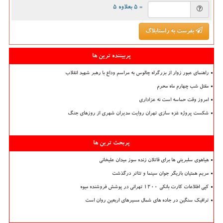
= ۵ بعلاوه ۵
بفرست به راستابلاگ
پربیننده ترین ها
راهنمای عبور زوار از بزرگراه چالوس به مراسم وداع با رهبر شهید انقلاب
مقتل شب چهارم ماه محرم
امروز وقت حماسه است نه عزاداری
شکست پروژه غزه سازی تهران روایت مدیران شهری از روزهای جنگ
پربحث ترین ها
هیاهوی سلبریتی ها برای قاتلان زنده سوز میدان علیخانی
مریم همتیان بازیگر جوان سینما و تئاتر درگذشت
کپی اطلاعات کارت بانکی ۱۲۰۰ تهرانی در پوشش فروشنده میوه
ترافیک سنگین در جاده های شمال مسیرهای اربعین روان است