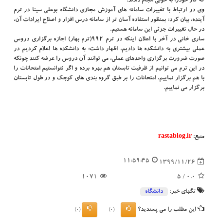
که کار خودرا به خوبی انجام دادند.
وی در ارتباط با تغییرات سامانه های آموزش مجازی دانشگاه بوعلی سینا در ترم
آینده، بیان کرد: بمنظور استفاده آسان تر از سامانه درس افزار و اصلاح ایرادات آن،
در حال تغییرات جزئی این سامانه هستیم.
ساری خانی در آخر با اعلان اینکه در ترم ۹۹۲(ترم بهار) اجازه برگزاری دروس
عملی بیشتری به دانشکده ها دادیم، اظهار داشت: به دانشکده ها اعلام کردیم در
صورت ضرورت برگزاری واحدهای عملی، می توانند آن دروس را عرضه کنند چونکه
در این ترم می توانیم از ظرفیت تابستان هم بهره برده و اگر نتوانستیم امتحانات را
با هم برگزار نماییم، امتحانات را بر طبق گروه بندی های کوچک و در طول تابستان
برگزار می نماییم.
منبع:
rastablog.ir
11:59:45
1399/11/26
1071
/ 5
0.0
تگهای خبر:
دانشگاه‌
این مطلب را می پسندید؟
(0)
(0)