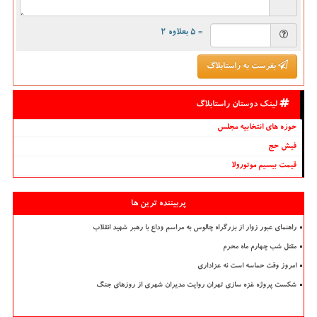
= ۵ بعلاوه ۲
بفرست به راستابلاگ
لینک دوستان راستابلاگ
حوزه های انتخابیه مجلس
فیش حج
قیمت بیسیم موتورولا
پربیننده ترین ها
راهنمای عبور زوار از بزرگراه چالوس به مراسم وداع با رهبر شهید انقلاب
مقتل شب چهارم ماه محرم
امروز وقت حماسه است نه عزاداری
شکست پروژه غزه سازی تهران روایت مدیران شهری از روزهای جنگ