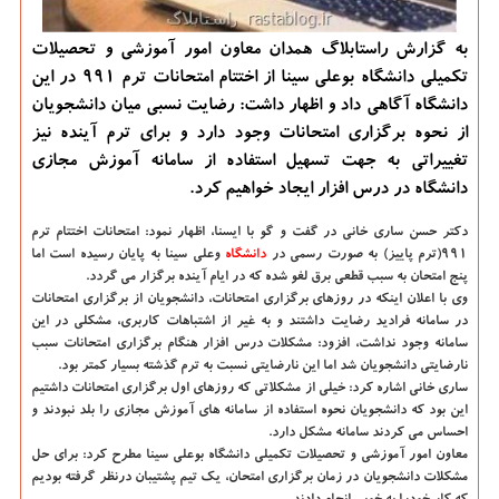
به گزارش راستابلاگ همدان معاون امور آموزشی و تحصیلات
تکمیلی دانشگاه بوعلی سینا از اختتام امتحانات ترم 991 در این
دانشگاه آگاهی داد و اظهار داشت: رضایت نسبی میان دانشجویان
از نحوه برگزاری امتحانات وجود دارد و برای ترم آینده نیز
تغییراتی به جهت تسهیل استفاده از سامانه آموزش مجازی
دانشگاه در درس افزار ایجاد خواهیم کرد.
دکتر حسن ساری خانی در گفت و گو با ایسنا، اظهار نمود: امتحانات اختتام ترم
۹۹۱(ترم پاییز) به صورت رسمی در
دانشگاه‌
وعلی سینا به پایان رسیده است اما
پنج امتحان به سبب قطعی برق لغو شده که در ایام آینده برگزار می گردد.
وی با اعلان اینکه در روزهای برگزاری امتحانات، دانشجویان از برگزاری امتحانات
در سامانه فرادید رضایت داشتند و به غیر از اشتباهات کاربری، مشکلی در این
سامانه وجود نداشت، افزود: مشکلات درس افزار هنگام برگزاری امتحانات سبب
نارضایتی دانشجویان شد اما این نارضایتی نسبت به ترم گذشته بسیار کمتر بود.
ساری خانی اشاره کرد: خیلی از مشکلاتی که روزهای اول برگزاری امتحانات داشتیم
این بود که دانشجویان نحوه استفاده از سامانه های آموزش مجازی را بلد نبودند و
احساس می کردند سامانه مشکل دارد.
معاون امور آموزشی و تحصیلات تکمیلی دانشگاه بوعلی سینا مطرح کرد: برای حل
مشکلات دانشجویان در زمان برگزاری امتحان، یک تیم پشتیبان درنظر گرفته بودیم