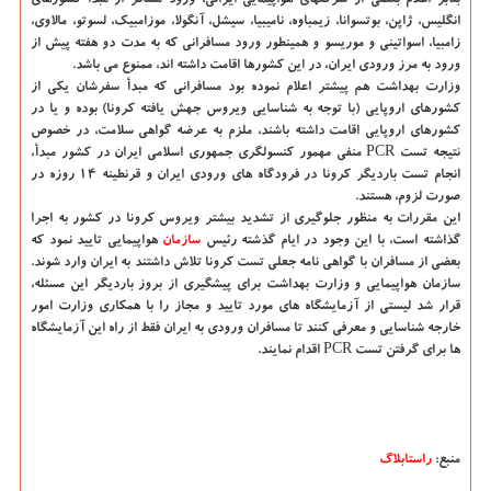
بنابر اعلام بعضی از شرکتهای هواپیمایی ایرانی، ورود مسافر از مبدا کشورهای
انگلیس، ژاپن، بوتسوانا، زیمباوه، نامیبیا، سیشل، آنگولا، موزامبیک، لسوتو، مالاوی،
زامبیا، اسواتینی و موریسو و همینطور ورود مسافرانی که به مدت دو هفته پیش از
ورود به مرز ورودی ایران، در این کشورها اقامت داشته اند، ممنوع می باشد.
وزارت بهداشت هم پیشتر اعلام نموده بود مسافرانی که مبدأ سفرشان یکی از
کشورهای اروپایی (با توجه به شناسایی ویروس جهش یافته کرونا) بوده و یا در
کشورهای اروپایی اقامت داشته باشند، ملزم به عرضه گواهی سلامت، در خصوص
نتیجه تست PCR منفی مهمور کنسولگری جمهوری اسلامی ایران در کشور مبدأ،
انجام تست باردیگر کرونا در فرودگاه های ورودی ایران و قرنطینه ۱۴ روزه در
صورت لزوم، هستند.
این مقررات به منظور جلوگیری از تشدید بیشتر ویروس کرونا در کشور به اجرا
گذاشته است، با این وجود در ایام گذشته رئیس
سازمان
هواپیمایی تایید نمود که
بعضی از مسافران با گواهی نامه جعلی تست کرونا تلاش داشتند به ایران وارد شوند.
سازمان هواپیمایی و وزارت بهداشت برای پیشگیری از بروز باردیگر این مسئله،
قرار شد لیستی از آزمایشگاه های مورد تایید و مجاز را با همکاری وزارت امور
خارجه شناسایی و معرفی کنند تا مسافران ورودی به ایران فقط از راه این آزمایشگاه
ها برای گرفتن تست PCR اقدام نمایند.
منبع:
راستابلاگ