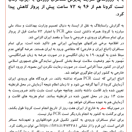
با به روزرسانی شرایط پذیرش مسافران ورودی به ایران، زمان
تست کرونا هم از ۹۶ به ۷۲ ساعت پیش از پرواز کاهش پیدا
کرد.
به گزارش راستابلاگ به نقل از ایسنا، به دنبال تصمیم وزارت بهداشت و ستاد ملی
مبارزه با کرونا، همراه داشتن تست منفی PCR با اعتبار ۷۲ ساعت قبل از پرواز
برای تمام مسافران ورودی و خروجی با مبدأ و مقصد ایران الزامی شد.
در اطلاعیه برخی شرکتهای هواپیمایی ایرانی هم تاکید شده است: برای تمام
مسافران (اتباع ایران و خارجی) که متقاضی ورود به ایران هستند، عرضه گواهی عدم
مبتلا شدن به کووید-۱۹ به زبان انگلیسی و در صورت عرضه به زبان غیرانگلیسی،
مُهمور به مُهر وضعیت سلامت توسط بخش کنسولی نمایندگی های جمهوری اسلامی
ایران در کشور مبدأ الزامی است. در صورت رعایت نکردن این مصوبه، از ورود اتباع
خارجی به کشور ایران جلوگیری خواهد شد.
اتباع ایرانی که تست PCR همراه نداشته باشد، در فرودگاه های ورودی ایران
آزمایش کرونا از آنها گرفته می شود و تا زمان اعلام نتیجه آزمایش در محل قرنطینه
تعیین شده باید اقامت داشته باشند. چنانچه جواب تست مثبت باشد ضروریست به
مدت ۱۴ روز در محل تعیین شده در قرنطینه بمانند. تمام هزینه های اقامت و
آزمایش هم به عهده مسافران خواهد بود.
در صورتیکه
سفر
به خارج از ایران هفت روز از تاریخ انجام تست کرونا طول بکشد،
برای برگشت به کشور به انجام باردیگر تست PCR نیاز نیست.
برای تمام مسافران ورودی به کشور تکمیل فرم خوداظهاری و تعهدنامه مسافر
الزامی است. این فرم را از نشانی https: //b۲n.ir/۴۷۳۲۸۱ می توان دریافت کرد.