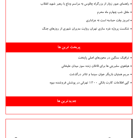
راهنمای عبور زوار از بزرگراه چالوس به مراسم وداع با رهبر شهید انقلاب
مقتل شب چهارم ماه محرم
امروز وقت حماسه است نه عزاداری
شکست پروژه غزه سازی تهران روایت مدیران شهری از روزهای جنگ
پربحث ترین ها
ترافیک سنگین در محورهای اصلی پایتخت
هیاهوی سلبریتی ها برای قاتلان زنده سوز میدان علیخانی
مریم همتیان بازیگر جوان سینما و تئاتر درگذشت
کپی اطلاعات کارت بانکی ۱۲۰۰ تهرانی در پوشش فروشنده میوه
جدیدترین ها