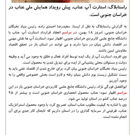
راستابلاگ: استارت آپ عناب، پیش رویداد همایش ملی عناب در
خراسان جنوبی است.
به گزارش راستابلاگ به نقل از ایسنا،
سعیدرضا احمدی زاده، رئیس بنیاد نخبگان
خراسان جنوبی، امروز ۱۸ بهمن، در
مراسم
انعقاد قرارداد استارت آپ عناب با
دانشگاه جامع علمی كاربردی خراسان جنوبی، اظهار نمود: استارت آپ ها نقش مهمی
در اقتصاد دانش بنیان در دنیا دارند و می توانند در استان باز در تحقق اقتصاد
مقاومتی ثمین باشند.
وی افزود: استارت آپ از یك ایده توسط افراد فعال و خلاق به وجود می آید و وظیفه
دولت و مسئولان محلی پشتیبانی از ایده برای تبدیل شدن به محصول است.
رئیس بنیاد نخبگان خراسان جنوبی بیان كرد: برای خارج شدن از اقتصاد نفتی باید به
سمت تشكیل زیست بوم دانش بنیان رفته و لازم است بخش خصوصی واقعی را به
وجود آوریم.
ابوالفضل فورگی نژاد، رئیس دانشگاه جامع علمی كاربردی خراسان جنوبی باز در این
مراسم
اظهار نمود: عناب محصول انحصاری خراسان جنوبی است و بیشتر از ۹۵
درصد عناب كشو در استان تولید می شود.
وی با اشاره به كیفیت مطلوب عناب استان، تصریح كرد: با وجود محصول استراتژیك
عناب، ظرفیتی از سرمایه گذاری را در استان داریم كه تابحال كار جدی برای آن
انجام نشده است.