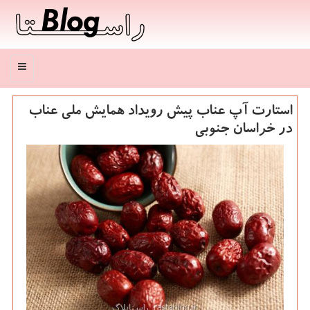
منو
استارت آپ عناب پیش رویداد همایش ملی عناب
در خراسان جنوبی