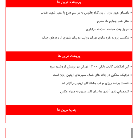
پربیننده ترین ها
راهنمای عبور زوار از بزرگراه چالوس به مراسم وداع با رهبر شهید انقلاب
مقتل شب چهارم ماه محرم
امروز وقت حماسه است نه عزاداری
شکست پروژه غزه سازی تهران روایت مدیران شهری از روزهای جنگ
پربحث ترین ها
کپی اطلاعات کارت بانکی ۱۲۰۰ تهرانی در پوشش فروشنده میوه
ترافیک سنگین در جاده های شمال مسیرهای اربعین روان است
نشست برنامه ریزی موکب جاماندگان اربعین برگزار شد
گردهمایی نازی آبادی ها برای اکبر عبدی به همراه عکس
جدیدترین ها