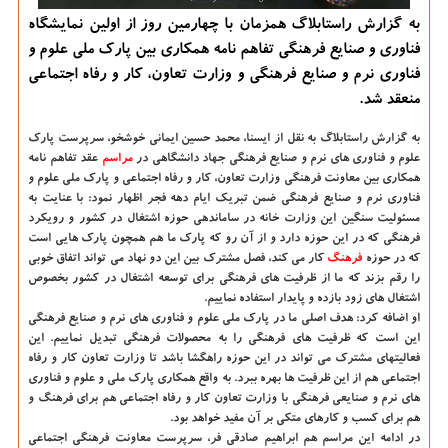
به گزارش راستابلاگ همزمان با چهارمین روز از اولین نمایشگاه
فناوری و صنایع فرهنگی تفاهم نامه همکاری بین پارک ملی علوم و
فناوری نرم و صنایع فرهنگی و وزارت تعاون، کار و رفاه اجتماعی
منعقد شد.
به گزارش راستابلاگ به نقل از ایسنا، محمد حسین ایمانی خوشخو، سرپرست پارک
علوم و فناوری های نرم و صنایع فرهنگی جهاد دانشگاهی در
مراسم
عقد تفاهم نامه
همکاری بین معاونت فرهنگی وزارت تعاون، کار و رفاه اجتماعی و پارک ملی علوم و
فناوری نرم و صنایع فرهنگی ضمن تبریک ایام دهه فجر اظهار نمود: با عنایت به
مسئولیت سنگین این وزارت خانه در ساماندهی حوزه اشتغال در کشور و رویکرد
فرهنگی که در این حوزه دارد و از آن رو که پارک ما هم همچون پارک هایی است
که در حوزه
فرهنگ
کار می کند، فصل مشترک بین این دو نهاد می تواند اتفاق خوبی
را رقم بزند که ما از ظرفیت های فرهنگی برای توسعه اشتغال در کشور بخصوص
اشتغال های زود بازده و پایدار استفاده نماییم.
او اضافه کرد: هدف اصلی ما در پارک ملی علوم و فناوری های نرم و صنایع فرهنگی
این است که ظرفیت های فرهنگی را به محصولات فرهنگی تبدیل نماییم. این
فعالیتهای مشترک می تواند در این حوزه راهگشا باشد تا وزارت تعاون کار و رفاه
اجتماعی هم از این ظرفیت ها بهره ببرد. به واقع همکاری پارک ملی و علوم و فناوری
های نرم و صنایعی فرهنگی با وزارت تعاون کار و رفاه اجتماعی هم برای فرهنگ و
هم برای کسب و کارهای متکی بر آن مفید خواهد بود.
در ادامه این مراسم هم ابراهیم صادقی فر، سرپرست معاونت فرهنگی اجتماعی