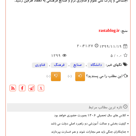
اجتماعی و پارک ملی علوم و فناوری نرم و صنایع فرهنگی به انعقاد طرفین رسید.
منبع:
rastablog.ir
20:41:27
1399/11/19
1299
/ 5
0.0
تگهای خبر:
دانشگاه‌
,
صنایع
,
فرهنگ
,
فناوری
این مطلب را می پسندید؟
(0)
(0)
X
تازه ترین مطالب مرتبط
کلاس های سال تحصیلی ۱۴۰۶ بصورت حضوری خواهد بود
کیفیت بخشی و عدالت آموزشی دو راهبرد اصلی دولت می باشد
جنایتکاران جنگی باید هم مجازات شوند و هم خسارت بپردازند