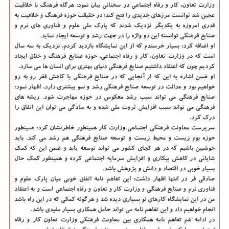
وزارت تعاون، کار و رفاه اجتماعی در سخنانی بیان نمود: هرگاه فرهنگ با خلاقیت
عجین شد توانست مرزهای جدیدی را فتح کند؛ در حقیقت حوزه فرهنگ و خلاقیت به
قدری امروزه به یکدیگر نزدیک شدند که پارک ملی علوم و فناوری های نرم و
صنایع فرهنگی توانسته این دو واژه را در جهت رشد و توسعه ایجاد نماید.
او اضافه کرد: بسیار خرسندم که از این نمایشگاه بازدید کردم، نزدیک به سه سال
است که در وزارت تعاون، کار و رفاه اجتماعی، حوزه صنایع فرهنگ و خلاق ایجاد
کردیم چون که اعتقاد داشتیم صنایع فرهنگی دنیای بهتری برای انسان ها می سازد.
او ضمن اشاره به این که از آنجایی که در صنایع فرهنگی با کاهش فقر رو به رو
خواهیم بود و عدالت در توسعه صنایع فرهنگی رشد و نمو بیشتری دارد، اظهار نمود:
صنایع فرهنگی می تواند سبب رشد معکوس در حوزه مهاجرت شود. ریشه های
فرهنگی می تواند سبب افزایش ثروت ملی شده و به سادگی می توان این اتفاق را
درک کرد.
سرپرست معاونت فرهنگی اجتماعی وزارت کار همینطور خاطرنشان کرد: همینطور
حوزه بوم زیست و محیط زیست و توسعه صنایع فرهنگی هم رشد می کند. باید
خوشبین باشیم که در هر کجای کشور می تواند توسعه یابد و ضمن این که کمک
شایانی در کاهش بیکاری و افزایش سرمایه اجتماعی کرده و همینطور کمک حال
بسیار خوبی در اقتصاد و دانش و پژوهش باشد.
صادقی فر در انتها اظهار داشت: این تفاهم نامه اتفاق خوبی میان پارک علوم و
فناوری نرم و صنایع فرهنگی و وزارت کار و تعاون و رفاه اجتماعی است و به اعتقاد
من در این نمایشگاه کارهای نو بسیاری دیده شد و هرگونه کمکی که در این راه باشد
انجام خواهیم داد و این تفاهم نامه می تواند حامل همکاری بسیار مفیدی باشد.
در ادامه هم تفاهم نامه همکاری بین معاونت فرهنگی وزارت تعاون کار و رفاه