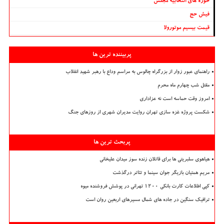
حوزه های انتخابیه مجلس
فیش حج
قیمت بیسیم موتورولا
پربیننده ترین ها
راهنمای عبور زوار از بزرگراه چالوس به مراسم وداع با رهبر شهید انقلاب
مقتل شب چهارم ماه محرم
امروز وقت حماسه است نه عزاداری
شکست پروژه غزه سازی تهران روایت مدیران شهری از روزهای جنگ
پربحث ترین ها
هیاهوی سلبریتی ها برای قاتلان زنده سوز میدان علیخانی
مریم همتیان بازیگر جوان سینما و تئاتر درگذشت
کپی اطلاعات کارت بانکی ۱۲۰۰ تهرانی در پوشش فروشنده میوه
ترافیک سنگین در جاده های شمال مسیرهای اربعین روان است