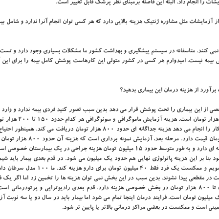
ات را انجام داد. البته این فاصله برمبنای نظر پرشک قابل تغییر است.
 آزمایشات مثل مشاوره ژنتیک هزینه بالایی دارد که هر کسی توان انجام آنرا ندارد و شامل بی
نمی کنند. متاسفانه در سیستم پیشگیری و بهداشت کشور ما مشکلات بسیاری وجود دارد و تست 
 بیمه نیست. امیدوارم هر کسی در کشور متولی این کارهاست پوشش کامل بیمه را برای این 
برآورد از هزینه درمان این بیماری بدهید؟
ی از این بیماری را تحت پوشش قرار می دهد بدین سبب تصور کنید فردی بیمه ندارد و وارد 
شده است. ویزیت پزشک فوق تخصص در کلینیک خصوصی حدود ۷۰ هزار تومان
اگر بیمار مشکل داشت باید نمونه برداری شود. رادیولوژیستی که این کار را انجام می دهد هزینه جداگانه ای حدود ۸۰۰ هزار تومان دریافت م
خاصی هست که آن هم تحت پوشش بیمه نیست و حدود ۲۵۰ هزار تومان قیمت دارد. مرحله بعد،
بیمار مبتلا به سرطان باشد باید عمل جراحی انجام دهد که مراحل جداگانه ای دارد و به طور متوسط حدود ۱۵ میلیون تومان هزینه جراحی در یک بیم
د بنا بر این هزینه پاتولوژی نهایی هم حدود یک میلیون می شود. در قدم بعدی بیمار باید شی
شود. در این مرحله با طیف وسیعی از قیمت گذاری داروها مواجه می شویم و ممکنست یک فرد فقط ۴۰ میلی
در مقطعی پیدا نشوند. بدین سبب در این بخش نمی توان هزینه ها را تخمین زد اما اگر یک فر
متوسط هشت جلسه تزریق دارو انجام دهد، هر جلسه چیزی بین ۵۰۰ تا ۸۰۰ هزار تومان در بخش خصوصی هزینه دارد. قدم بعدی رادیوتراپی و پرتودرما
 هر جلسه حدود یک میلیون تومان است. فرایند درمان اینجا تمام می شود اما بیمار باید در سال دو یا سه نوبت 
ینی است و ممکنست در بعضی مراکز درمانی بالاتر یا پایین تر شود.