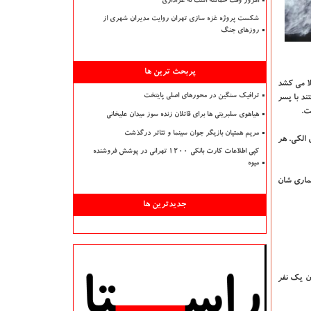
امروز وقت حماسه است نه عزاداری
شکست پروژه غزه سازی تهران روایت مدیران شهری از
روزهای جنگ
پربحث ترین ها
لا می کشد
ترافیک سنگین در محورهای اصلی پایتخت
د با پسر
ت.
هیاهوی سلبریتی ها برای قاتلان زنده سوز میدان علیخانی
مریم همتیان بازیگر جوان سینما و تئاتر درگذشت
 الکی. هر
کپی اطلاعات کارت بانکی ۱۲۰۰ تهرانی در پوشش فروشنده
میوه
یماری شان
جدیدترین ها
ن یک نفر