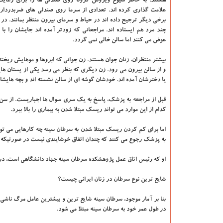
هستند. به خاطر شیوع ویروس کرونا روی صندلی ها را برای رعایت
علامت گذاری کرده اند. تعدادی از سرما روی صندلی های ضربدردار 
برخی دیگر ترجیح داده اند در حیاط و سرمای بیرون منتظر بمانند. در م
چند مرد هم ایستاده اند. مراجعانی که زودتر آمده اند جایشان را با
عوض می کنند اما سالن خالی نمی گردد.
بیشتر منتظران، زنان جوان هستند. زن جوانی که ابروها و موهایش ریخت
و از سالن بیرون می رود. زن دیگری که بنظر می رسد یکی از پستان ها
یا دخترشان آمده اند. خودشان گوشه ای از سالن نشسته اند و بچه هایشا
قبل از مراجعه به پزشک، پاسخ به یک سری سوال ها اجباریست. از سن و
کدام از این موارد می تواند ریسک مبتلا شدن به بیماری را بالا ببرد.
اما برای کم کردن ریسک مبتلا شدن به سرطان سینه چه کارهایی می توان
به پزشک رجوع می کنند که چندان اتفاق خوشایندی نیست در صورتیکه ا
او که رئیس اتاق عمل پژوهشکده سرطان سینه جهاد دانشگاهی است، د
شایع ترین نوع سرطان در زنان ایرانی چیست؟
بنا بر آمار موجود، سرطان سینه شایع ترین و بیشترین عامل مرگ ناش
در طول عمر خود به سرطان سینه مبتلا می شود.