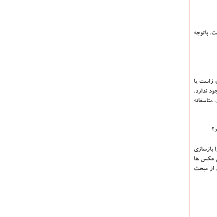
ت. باتوجه
ن زاست یا
ود ندارد.
 متاسفانه
د؟
ا بازسازی
ین عکس ها
هد، چنین تصاویری منتشر می شود و درباره جزئیات صحبت نمی گردد در صورتیکه این فقط ۱۰ درصد از مبحث