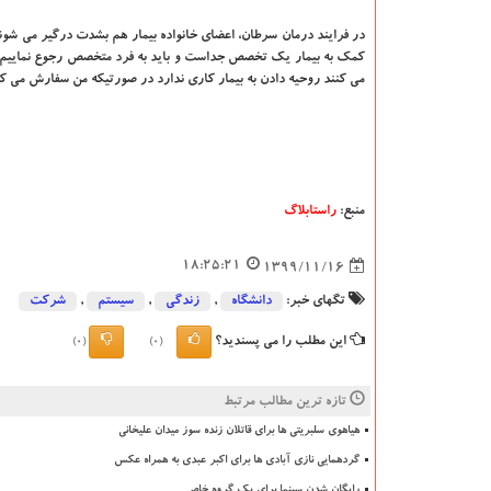
در فرایند درمان سرطان، اعضای خانواده بیمار هم بشدت درگیر می شوند
کمک به بیمار یک تخصص جداست و باید به فرد متخصص رجوع نماییم. 
می کنند روحیه دادن به بیمار کاری ندارد در صورتیکه من سفارش می کن
منبع:
راستابلاگ
18:25:21
1399/11/16
تگهای خبر:
دانشگاه‌
,
زندگی
,
سیستم
,
شركت
این مطلب را می پسندید؟
(0)
(0)
تازه ترین مطالب مرتبط
هیاهوی سلبریتی ها برای قاتلان زنده سوز میدان علیخانی
گردهمایی نازی آبادی ها برای اکبر عبدی به همراه عکس