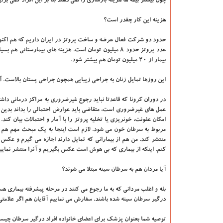
چون بیشتر بیمه ها هزینه بازسازی را نمی دهند بنا بر این افراد کمی برا
هزینه این کار چقدر است؟
حدود دو شرکت فعال عرضه و ساخت پروتز در ایران داریم که هم اکنون
عدد پروتز حدود ۸ میلیون تومان است. هزینه های بیمار
بیمار از ۲۰ میلیون تومان هم بیشتر شود.
این روزها تمایل زنان به جراحی زیبایی همچون جراحی پستان بالاست. 
در دوران کرونا که قاعدتا نباید رجوع غیرضروری به مراکز درمانی داشت
عمل های غیرضروری است، متقاضی باید عوارض احتمالی را بداند بدین
امکان عفونت، خونریزی یا تخلیه پروتز را با آمار و احتمالات بیان کند
مربوط به سرطان خون می شود. لازم است اینجا به یک مبحث مهم هم ا
منتشر کند. من هم از بیمارانی که تمایل دارند اجازه می گیرم و عکس
کنم. اینکه از بیماری که بی هوش است عکس بگیریم و آنرا منتشر نماییم
آیا مردان هم به سرطان سینه مبتلا می شوند؟
بله و اغلب مردانی که به ما رجوع می کنند در مرحله پیشرفته بیماری 
درگیر سرطان سینه شده باشند. سفارش می نماییم آقایان هم اگر علامتی
توصیه شما بعنوان پزشک برای اعضای خانواده افراد درگیر سرطان چی