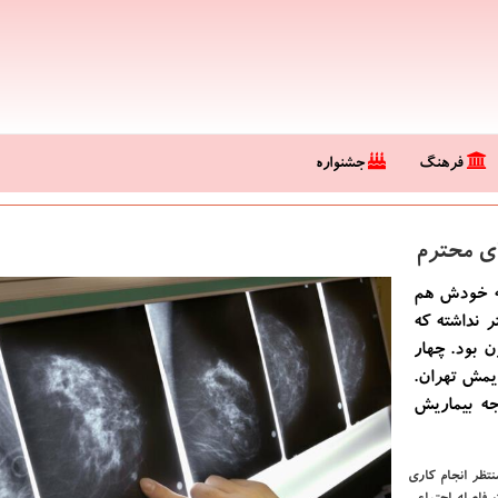
فرهنگ
جشنواره
ای محترم
که خودش هم
ت. مادرش ۴۸ سال بیشتر نداشته که
 بود. چهار
یمش تهران.
جه بیماریش
تظر انجام کاری