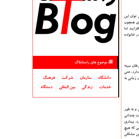
توان این
ری همچون
زایند اما
ر خانواده
موضوع های راستابلاگ
رطان سینه
دارد. حتی
دانشگاه‌
سازمان
شركت
فرهنگ
ر زمانی به
خدمات
زندگی
بین المللی
دستگاه
 و به طور
ین سن دقت چندانی
دارد. بیماری
ی کسی که هیچ
 سنین مشکلی