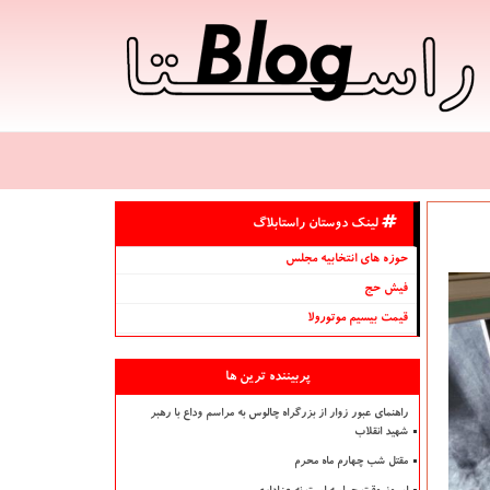
لینک دوستان راستابلاگ
حوزه های انتخابیه مجلس
فیش حج
قیمت بیسیم موتورولا
پربیننده ترین ها
راهنمای عبور زوار از بزرگراه چالوس به مراسم وداع با رهبر
شهید انقلاب
مقتل شب چهارم ماه محرم