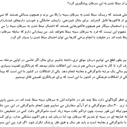
ان از مبتلا شدن به این سرطان پیشگیری کرد؟
ی هستند که ریسک مبتلا شدن به سرطان سینه را بالا می برند و همچون مسائلی هستند که نمی 
ی از فاکتورها قابل کنترلند. برای مثال شیردهی، زایمان، حاملگی و خوردن داروهای ضدباردا
و استعمال سیگار هم همچون فاکتورهایی هستند که احتمال مبتلا شدن به سرطان سینه را می اف
ه مفهوم این نیست که فرد به سرطان سینه مبتلا نخواهد شد. من بیمارانی دارم که سابقه سرطان د
ا شده اند. در حقیقت با انجام برخی کارها می توان احتمال مبتلا شدن را بسیار کم کرد.
 بطور قطع می توانیم درمان موفق تری داشته باشیم. برای مثال اگر خانمی در اولین مرحله س
 کرد تا کار به شیمی درمانی هم نرسد. این اتفاقات نشان میدهد که غربالگری اهمیت بسیاری 
رش می نماییم سالی یک مرتبه ماموگرافی و معاینه انجام دهد. یکی از اشکالات در کشور ما این است که بیما
 از اشکالات فرهنگی در کشور ما این است که برای غربالگری اهمیتی قائل نیستیم.
طر گوناگونی دارد مثلا چند نفر در خانواده اش به سرطان سینه مبتلا شده اند، در سنین پایین
مثال از ۲۵ سالگی معاینه و بررسی ها آغاز می شود. معمولا برای افراد زیر ۳۰ سال سونوگرافی و ام آرآی سفارش می نماییم چون انجام ماموگرافی در ا
نجام ماموگرافی زیر ۴۰ سال ضرر دارد در صورتیکه این طور نیست. چون تراکم بافت سینه زیاد است ماموگرافی دقت کمی در تشخیص 
ظر بود. در ام آرآی و در ۲۸ سالگی اش متوجه ضایعه ای در سینه او شدیم که سرطان بود اما درمان شد و هم اکنون مشکلی ندارد. برا
غربالگری ۴۰ سال است که شروع آن با ماموگرافی و معاینه است و باید هر سال و طبق نظر پزشک تکرار شود. اگر فرد بین این