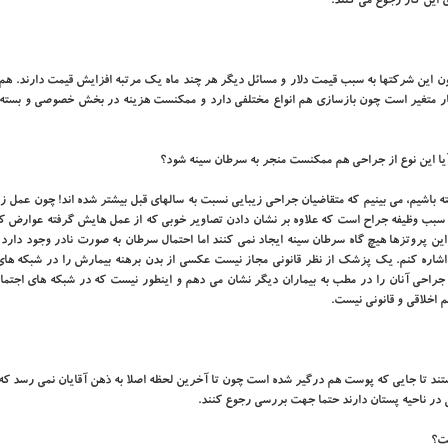
ی این کار رجوع می کنند.
 این شرکتها به سبب قیمت دلار و مسائل دیگر هر چند ماه یک مرتبه افزایش قیمت دارند. هم 
ستانی هم بسیار متغیر است چون بازسازی هم انواع مختلفی دارد و ممکنست هزینه در بخش خصوصی و بسته
آیا این نوع از جراحی هم ممکنست منجر به سرطان سینه شود؟
ه باشیم، می بینیم که متقاضیان جراحی زیبایی نسبت به سالهای قبل بیشتر شده اند! چون عمل ز
 سبب وظیفه جراح است که علاوه بر نشان دادن تصاویر خوبی که از عمل هایش گرفته عوارض ک
. این پروتزها هیچ گاه سرطان سینه ایجاد نمی کنند اما احتمال سرطان به صورت نادر وجود دارد
شاره کنم. یک پزشک از نظر قانونی مجاز نیست عکسی از بدن برهنه بیمارش را در شبکه های
 جراحی آنان را در مطب به بیماران دیگر نشان می دهم و اینطور نیست که در شبکه های اجتما
 اخلاقی و قانونی نیست.
هستند تا جایی که پوست هم درگیر شده است چون تا آخرین لحظه اصلا به ذهن آقایان نمی رسد 
 در ناحیه پستان دارند حتما جهت بررسی رجوع کنند.
ست؟