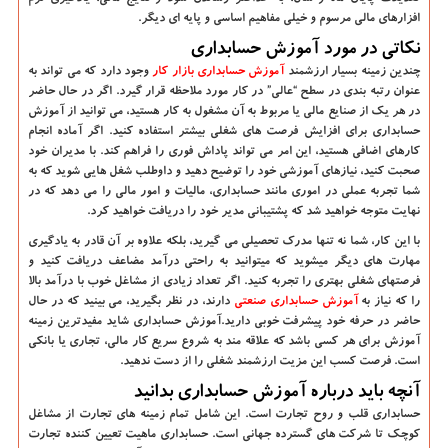
افزارهای مالی مرسوم و خیلی مفاهیم اساسی و پایه ای دیگر.
نکاتی در مورد آموزش حسابداری
چندین زمینه بسیار ارزشمند
آموزش حسابداری بازار کار
وجود دارد که می تواند به
عنوان رتبه بندی در سطح “عالی” در کار مورد ملاحظه قرار گیرد. اگر در حال حاضر
در هر یک از صنایع مالی یا مربوط به آن مشغول به کار هستید، می توانید از
آموزش
حسابداری
برای افزایش فرصت های شغلی بیشتر استفاده کنید. اگر آماده انجام
کارهای اضافی هستید، این امر می تواند پاداش فوری را فراهم کند. با مدیران خود
صحبت کنید، نیازهای آموزشی خود را توضیح دهید و داوطلب شغل هایی شوید که به
شما تجربه عملی در اموری مانند حسابداری، مالیات و امور مالی را می دهد که در
نهایت متوجه خواهید شد که پشتیبانی مدیر خود را دریافت خواهید کرد.
با این کار، شما نه تنها مدرک تحصیلی می گیرید، بلکه علاوه بر آن قادر به یادگیری
مهارت های دیگر میشوید که میتوانید به راحتی درآمد مضاعف دریافت کنید و
فرصتهای شغلی بهتری را تجربه کنید. اگر تعداد زیادی از مشاغل خوب با درآمد بالا
را که نیاز به
آموزش حسابداری صنعتی
دارند، در نظر بگیرید، می بینید که در حال
حاضر در حرفه خود پیشرفت خوبی دارید.
آموزش حسابداری
شاید مفیدترین زمینه
آموزش برای هر کسی باشد که علاقه مند به شروع سریع کار مالی، تجاری یا بانکی
است. فرصت کسب این مزیت ارزشمند شغلی را از دست ندهید.
آنچه باید درباره آموزش حسابداری بدانید
حسابداری قلب و روح تجارت است. این شامل تمام زمینه های تجارت از مشاغل
کوچک تا شرکت های گسترده جهانی است. حسابداری ماهیت تعیین کننده تجارت