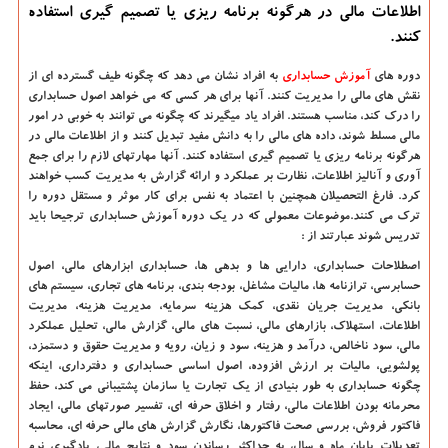
اطلاعات مالی در هرگونه برنامه ریزی یا تصمیم گیری استفاده
كنند.
دوره های
آموزش حسابداری
به افراد نشان می دهد که چگونه طیف گسترده ای از
نقش های مالی را مدیریت کنند. آنها برای هر کسی که می خواهد اصول حسابداری
را درک کند، مناسب هستند. افراد یاد میگیرند که چگونه می توانند به خوبی در امور
مالی مسلط شوند، داده های مالی را به دانش مفید تبدیل کنند و از اطلاعات مالی در
هرگونه برنامه ریزی یا تصمیم گیری استفاده کنند. آنها مهارتهای لازم را برای جمع
آوری و آنالیز اطلاعات، نظارت بر عملکرد و ارائه گزارش به مدیریت کسب خواهند
کرد. فارغ التحصیلان همچنین با اعتماد به نفس برای کار موثر و مستقل دوره را
ترک می کنند.موضوعات معمولی که در یک دوره
آموزش حسابداری
ترجیحا باید
تدریس شوند عبارتند از :
اصطلاحات حسابداری، دارایی ها و بدهی ها، حسابداری ابزارهای مالی، اصول
حسابرسی، ترازنامه ها، مالیات مشاغل، بودجه بندی، برنامه های تجاری، سیستم های
بانکی، مدیریت جریان نقدی، کمک هزینه سرمایه، مدیریت هزینه، مدیریت
اطلاعات، استهلاک، بازارهای مالی، نسبت های مالی، گزارش مالی، تحلیل عملکرد
مالی، سود ناخالص، درآمد و هزینه، سود و زیان، رویه و مدیریت حقوق و دستمزد،
پولشویی، مالیات بر ارزش افزوده، اصول اساسی حسابداری و دفترداری، اینکه
چگونه حسابداری به طور بنیادی از یک تجارت یا سازمان پشتیبانی می کند، حفظ
محرمانه بودن اطلاعات مالی، رفتار و اخلاق حرفه ای، تفسیر صورتهای مالی، ایجاد
فاکتور فروش، بررسی صحت فاکتورها، نگارش گزارش های مالی حرفه ای، محاسبه
تعدیلات پایان ماه و سال، به حداکثر رساندن سود و نتایج مالی، یادگیری نرم