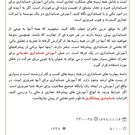
است و شامل همه زمینه های عملکرد تجاری است. بنابراین آموزش حسابداری برای
حسابداران خبره و تجار مشتاق از اهمیت ویژه ای برخوردار است. اگر به آینده ای
در امور مالی و یا حسابداری نگاه کنید
، آموزش حسابداری
در یک موسسه یا شرکت
تجاری گسترده و خوب ضروری است.
اگر به موفق ترین تاجران جهان نگاه کنید، میفهمید که همه آنها به نوعی از
حسابداری پیش زمینه دارند در هر حوزه ای از تجارت که باشند. همچنین متوجه
خواهید شد که آنها در کل در همه زمینه ها، از گزارش گرفته تا تجزیه و تحلیل مالی،
که بخشی از حسابداری پیشرفته است، تبحر دارند. اینها تنها برخی از پیشرفتهای
آموزش حسابداری
در یک حرفه است. در عمل،
آموزش حسابداری مقدماتی
برای
تحرک شغلی بسیار مفید است و می تواند به عنوان پایه خوبی برای حرکت در شغل
مورد استفاده قرار گیرد.
دامنه مهارت های حسابداری در همه زمینه های کسب و کار ارزشمند است و بسیاری
از پست های ارشد وجود دارد که
آموزش حسابداری
برای آنها ضروری است. در
واقع این آموزش در ایجاد یک پایگاه صحیح صلاحیت برای حرفه شما ضروری است.
اگر شرایط ورود به انواع آموزش های پیشرفته تجاری و مالی را بررسی کنید،
الزامات
حسابداری پیمانکاری
به طور حتم بخشی از پیش نیازهاست.
23:00:25
1399/11/14
1428
/ 5
0.0