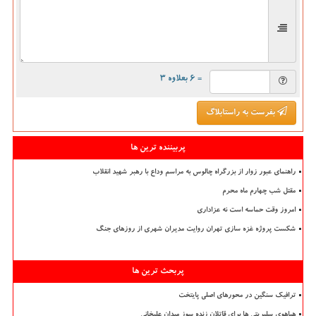
= ۶ بعلاوه ۳
بفرست به راستابلاگ
پربیننده ترین ها
راهنمای عبور زوار از بزرگراه چالوس به مراسم وداع با رهبر شهید انقلاب
مقتل شب چهارم ماه محرم
امروز وقت حماسه است نه عزاداری
شکست پروژه غزه سازی تهران روایت مدیران شهری از روزهای جنگ
پربحث ترین ها
ترافیک سنگین در محورهای اصلی پایتخت
هیاهوی سلبریتی ها برای قاتلان زنده سوز میدان علیخانی