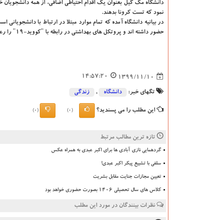
دانشگاه مک گیل بعنوان یک اقدام احتیاطی اضافی، از همه دانشجویان 
نمود که تست کرونا بدهند.
در بیانیه دانشگاه آمده که تمام موارد مبتلا در ارتباط با دانشجویانی 
حضور داشته اند و پروتکل های بهداشتی در رابطه با "کووید-۱۹" را رعایت نکرده اند.
14:57:20
1399/11/10
تگهای خبر:
دانشگاه‌
,
زندگی
این مطلب را می پسندید؟
(0)
(0)
تازه ترین مطالب مرتبط
گردهمایی نازی آبادی ها برای اکبر عبدی به همراه عکس
سلفی با تشییع پیکر اکبر عبدی!
تعیین مجازات جنایت مقابل بشریت
کلاس های سال تحصیلی ۱۴۰۶ بصورت حضوری خواهد بود
نظرات بینندگان در مورد این مطلب