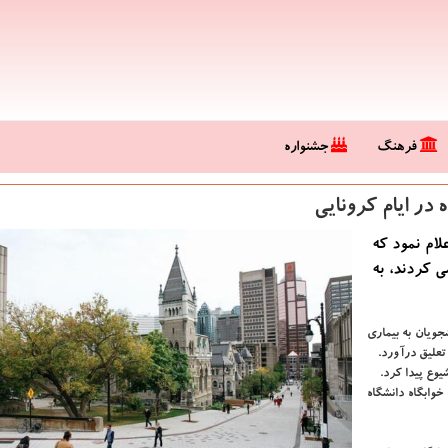
فرهنگ
جشنواره
 در ایام كرونایی
 راستابلاگ دانشگاه ˮمک گیلˮ(McGill) اعلام نمود که
ی کردند، به
شجویان به بیماری
علیق درآورد.
یوع پیدا کرد.
ل که در خوابگاه دانشگاه