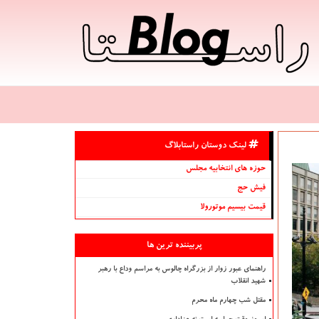
لینک دوستان راستابلاگ
حوزه های انتخابیه مجلس
فیش حج
قیمت بیسیم موتورولا
پربیننده ترین ها
راهنمای عبور زوار از بزرگراه چالوس به مراسم وداع با رهبر
شهید انقلاب
مقتل شب چهارم ماه محرم