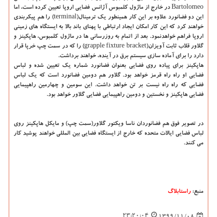
Bartolomeo در خارج از ماژول کلمبوس آژانس فضایی اروپا تعیین کرده است، اما
این دو فضانورد علاوه بر این کار همینطور یک ترمینال(terminal) را هم پیکربندی
خواهند کرد که این کار امکان ایجاد ارتباطی با پهنای باند بالا به ایستگاه های زمینی
اروپا فراهم خواهدنمود. بعد از اتمام به روزرسانی ها در ماژول کلمبوس، هاپکینز و
گلاور قلاب ثابت آویزان(grapple fixture bracket) را که در سمت چپ خرپا قرار
دارد را برای آماده سازی سیستم برق در آینده، خواهند برداشت.
هاپکینز برای پیاده روی فضایی بعنوان فضانورد شماره یک تعیین شده و لباس
فضایی او راه راه قرمز خواهد بود. گلاور هم دومین فضانورد است که یک لباس
فضایی که راه راه نیست بر تن خواهد داشت. این سومین و چهارمین راهپیمایی
فضایی هاپکینز و نخستین و دومین راهپیمایی فضایی گلاور خواهد بود.
در تصویر فوق هم فضانوردان ناسا ویکتور گلاور(سمت چپ) و مایکل هاپکینز روی
لباس فضایی ایالات متحده که خارج از ایستگاه فضایی بین المللی خواهند پوشید کار
می کنند.
منبع:
راستابلاگ
23:20:04
1399/11/08