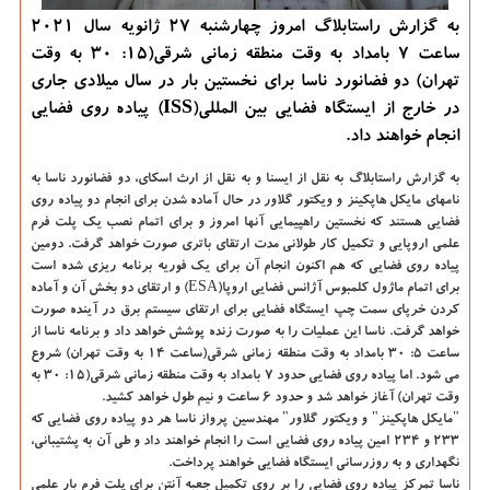
به گزارش راستابلاگ امروز چهارشنبه ۲۷ ژانویه سال ۲۰۲۱
ساعت ۷ بامداد به وقت منطقه زمانی شرقی(۱۵: ۳۰ به وقت
تهران) دو فضانورد ناسا برای نخستین بار در سال میلادی جاری
در خارج از ایستگاه فضایی بین المللی(ISS) پیاده روی فضایی
انجام خواهند داد.
به گزارش راستابلاگ به نقل از ایسنا و به نقل از ارث اسکای،
دو فضانورد ناسا به
نامهای مایکل هاپکینز و ویکتور گلاور در حال آماده شدن برای انجام دو پیاده روی
فضایی هستند که نخستین راهپیمایی آنها امروز و برای اتمام نصب یک پلت فرم
علمی اروپایی و تکمیل کار طولانی مدت ارتقای باتری صورت خواهد گرفت. دومین
پیاده روی فضایی که هم اکنون انجام آن برای یک فوریه برنامه ریزی شده است
برای اتمام ماژول کلمبوس آژانس فضایی اروپا(ESA) و ارتقای دو بخش آن و آماده
کردن خرپای سمت چپ ایستگاه فضایی برای ارتقای سیستم برق در آینده صورت
خواهد گرفت. ناسا این عملیات را به صورت زنده پوشش خواهد داد و برنامه ناسا از
ساعت ۵: ۳۰ بامداد به وقت منطقه زمانی شرقی(ساعت ۱۴ به وقت تهران) شروع
می شود. اما پیاده روی فضایی حدود ۷ بامداد به وقت منطقه زمانی شرقی(۱۵: ۳۰ به
وقت تهران) آغاز خواهد شد و حدود ۶ ساعت و نیم طول خواهد کشید.
"مایکل هاپکینز" و ویکتور گلاور" مهندسین پرواز ناسا هر دو پیاده روی فضایی که
۲۳۳ و ۲۳۴ امین پیاده روی فضایی است را انجام خواهند داد و طی آن به پشتیبانی،
نگهداری و به روزرسانی ایستگاه فضایی خواهند پرداخت.
ناسا تمرکز پیاده روی فضایی را بر روی تکمیل جعبه آنتن برای پلت فرم بار علمی