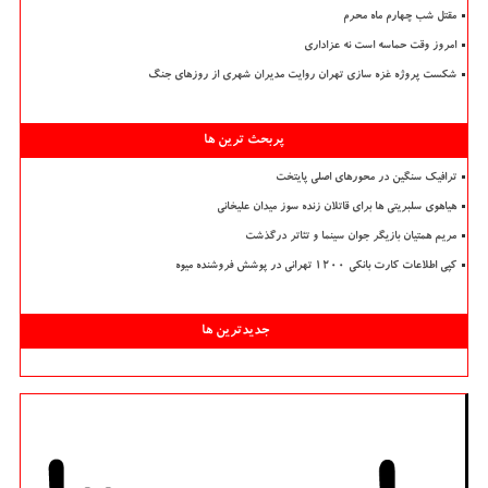
مقتل شب چهارم ماه محرم
امروز وقت حماسه است نه عزاداری
شکست پروژه غزه سازی تهران روایت مدیران شهری از روزهای جنگ
پربحث ترین ها
ترافیک سنگین در محورهای اصلی پایتخت
هیاهوی سلبریتی ها برای قاتلان زنده سوز میدان علیخانی
مریم همتیان بازیگر جوان سینما و تئاتر درگذشت
کپی اطلاعات کارت بانکی ۱۲۰۰ تهرانی در پوشش فروشنده میوه
جدیدترین ها