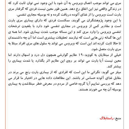
مری می تواند موجب اتصال ویروس به آن شود با این وجود نمی توان ثابت کرد که
در زندگی واقعی نیز این اتفاق رخ دهد. همین طور معین نیست فردی که گرفتار مری
بارت است ویروس را از غذای آلوده دریافت کرده و نه بوسیله مجاری تنفسی.
با این وجود پژوهشگران می گویند، ممکنست فردی که دارای بیماری مری بارت
است و مقادیر کمی از ویروس در مجاری تنفسی خود دارد با بلعیدن ترشحات
تنفسی ویروس را وارد مری کند و این مساله موجب شدت بیماری شود. اما همه ی
این ها گمانه زنی هایی است که نیازمند تحقیقات بیشتری است
اما آن چه داشنمندان
تا حالا ثابت کرده اند این است که ویروس می تواند به سلول های مری افراد مبتلا به
مری بارت متصل شود.
خیلی از مبتلایان به کووید-۱۹ علایم گوارشی همچون دل درد و اسهال دارند اما
معین نیست آیا بارت می تواند بر روی این علایم اثر بگذارد یا شدت بیماری را
بیشتر کند.
میلز می گوید: نگرانی ما این است که افرادی که از بیماری بارت رنج می برند در
مقابل غذای آلوده حساس تر باشند. این مطالعات داده هایی در اختیار ما قرار می
دهد که بررسی نماییم آیا گروه خاصی از مردم در معرض خطر مبتلاشدن به بیماری
بوسیله آن چه می خورند هستند.
منبع:
راستابلاگ