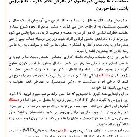
ممکنست به روشی غیرمعمول در معرض خطر عفونت به ویروس
باشند: غذا خوردن
به گزارش راستابلاگ به نقل از ایسنا و به نقل از بی جی آر،
بیش از یک سال از
نخستین مبتلاشدن به کروناویروس می گذرد و بیشتر مردم از نحوه شیوع بیماری
مطلعند. قطرات تنفسی که در اثر سرفه، عطسه و صحبت کردن در هوا پخش می شود
می تواند وارد مجراهای تنفسی فوقانی افراد شود. ویروس بوسیله دهان، بینی و حتی
چشم ها وارد بدن شده و آغاز به انتشار در سلول ها می کند و سرانجام به ریه ها می
رسد جایی که بیشترین لطمه را میزند.
بنا بر این زدن ماسک، رعایت فاصله گذاری اجتماعی، شستن دست ها و تهویه ی
مناسب فضای های داخلی سفارش می شود. احتمال بیماری با لمس کردن سطوح
آلوده نیز وجود دارد بااینکه راه انتقال بیشتر بوسیله قطرات تنفسی است اما
پژوهشگران
دانشگاه‌
زشکی واشنگتن در سنت لوئیس فرضیه ی جدیدی را مطرح می
کنند که برخی افراد ممکنست به روشی غیرمعمول در معرض خطر عفونت به
ویروس باشند: غذا خوردن
در ایام ابتدایی همه گیری ما فهمیدیم که غذا نمی تواند موجب شیوع کویید-۱۹ شود.
این ویروس به گیرنده های ACE۲ در بینی و ریه ها متصل می شود اما در
دستگاه
گوارش این اتفاق نمی افتد. اسید معده می تواند ذرات موجود در غذا را از بین ببرد.
همین طور پختن غذا موجب از بین رفتن ویروس می شود. متخصصان بهداشت هنوز
سفارش می کنند که افراد دست هایشان را هنگامی که غذا از بیرون تهیه کرده و به
خانه آورده اند بشورند.
در ماههای بعد، مسئولان بهداشتی همچون
سازمان
بهداشت جهانی(WHO)، بیشتر بر
این مساله تاکید کردند که انتقال بوسیله بسته بندی مواد غذایی بعید است.