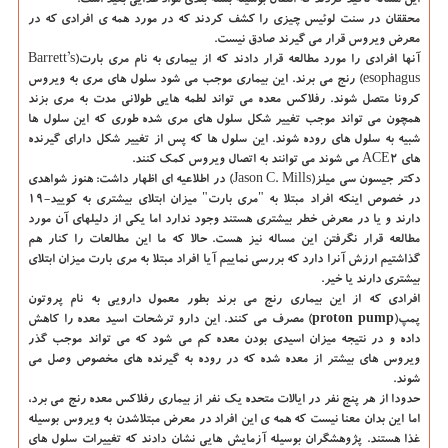
محققان در سنت لوئیس چیزی را کشف کردند که در مورد همه ی افرادی که در
معرض ویروس قرار می گیرند صادق نیست.
آنها افرادی را مورد مطالعه قرار دادند که از بیماری به نام مری بارت(Barrett’s
esophagus) رنج می برند. این بیماری موجب می شود سلول های مری به ویروس
کرونا متصل شوند. رفلاکس معده می تواند لطمه هایی طولانی مدت به مری بزند
همچون می تواند موجب تغییر شکل سلول های مری شده طوری که این سلول ها
شبیه به سلول های روده شوند. این سلول ها که پس از تغییر شکل دارای گیرنده
های ACE۲ می شوند می توانند به اتصال ویروس کمک کنند.
دکتر جیسون سی میلز(Jason C. Mills) در اطلاعیه ای اظهار داشت: هنوز شواهدی
در خصوص اینکه افراد مبتلا به "مری بارت" میزان ابتلای بیشتری به کویید-۱۹
دارند و یا در معرض خطر بیشتری هستند وجود ندارد اما یکی از دلیلهای آن مورد
مطالعه قرار نگرفتن این مساله نیز هست. حالا که ما این مطالعات را کنار هم
گذاشتیم ارزش آنرا دارد که بررسی نماییم آیا افراد مبتلا به مری بارت میزان ابتلای
بیشتری دارند یا خیر.
افرادی که از این بیماری رنج می برند بطور معمول دارویی به نام پروتون
پمپ(proton pump) مصرف می کنند. این دارو ترشحات اسید معده را کاهش
داده و در نتیجه میزان اسیدی بودن معده کم می شود که می تواند موجب گذر
ویروس های بیشتر از معده شده که در روده به گیرنده های مخصوص وصل می
شوند.
حدودا از هر پنج نفر در ایالات متحده یک نفر از بیماری رفلاکس معده رنج می برد،
اما این بدان معنا نیست که همه ی این افراد در معرض مبتلاشدن به ویروس بوسیله
غذا هستند. پژوهشگران بوسیله آزمایش هایی نشان دادند که تغییرات سلول های