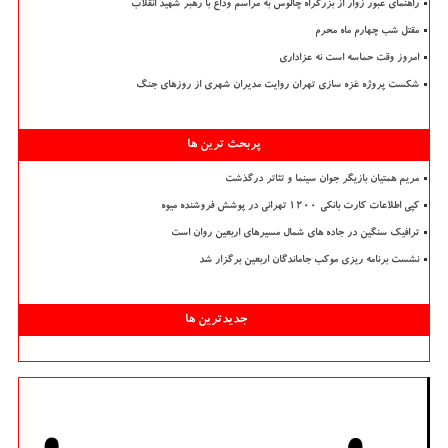
راهنمای عبور زوار از بزرگراه چالوس به مراسم وداع با رهبر شهید انقلاب
مقتل شب چهارم ماه محرم
امروز وقت حماسه است نه عزاداری
شکست پروژه غزه سازی تهران روایت مدیران شهری از روزهای جنگ
پربحث ترین ها
مریم همتیان بازیگر جوان سینما و تئاتر درگذشت
کپی اطلاعات کارت بانکی ۱۲۰۰ تهرانی در پوشش فروشنده میوه
ترافیک سنگین در جاده های شمال مسیرهای اربعین روان است
نشست برنامه ریزی موکب جاماندگان اربعین برگزار شد
جدیدترین ها