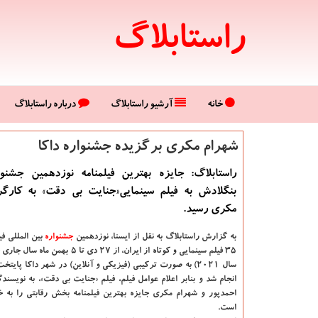
راستابلاگ
خانه
آرشیو راستابلاگ
درباره راستابلاگ
شهرام مكری برگزیده جشنواره داكا
راستابلاگ: جایزه بهترین فیلمنامه نوزدهمین جشنوا
بنگلادش به فیلم سینمایی«جنایت بی دقت» به کارگر
مکری رسید.
به گزارش راستابلاگ به نقل از ایسنا، نوزدهمین
جشنواره
بین المللی فی
سال ۲۰۲۱) به صورت ترکیبی (فیزیکی و آنلاین) در شهر داکا پای
انجام شد و بنابر اعلام عوامل فیلم، فیلم «جنایت بی دقت»، به نویس
احمدپور و شهرام مکری جایزه بهترین فیلمنامه بخش رقابتی را به
است.