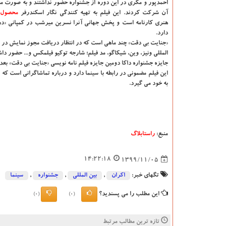
احمدپور و مکری در این دوره از جشنواره حضور نداشتند و به صورت مج
آن شرکت کردند. این فیلم به تهیه کنندگی نگار اسکندرفر
محصول
هنری کارنامه است و پخش جهانی آنرا نسرین میرشب در کمپانی «در
دارد.
«جنایت بی دقت» چند ماهی است که در انتظار دریافت مجوز نمایش در ای
المللی ونیز، وین، شیکاگو، مد فیلم؛ شارجه توکیو فیلمکس و... حضور د
جایزه جشنواره داکا دومین جایزه فیلم نامه نویسی «جنایت بی دقت» بعد 
این فیلم مضمونی در رابطه با سینما دارد و درباره تماشاگرانی است ک
به خود می گیرد.
منبع:
راستابلاگ
14:22:18
1399/11/05
تگهای خبر:
اكران
,
بین المللی
,
جشنواره
,
سینما
این مطلب را می پسندید؟
(0)
(0)
تازه ترین مطالب مرتبط