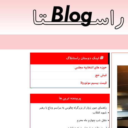
لینک دوستان راستابلاگ
حوزه های انتخابیه مجلس
فیش حج
قیمت بیسیم موتورولا
پربیننده ترین ها
راهنمای عبور زوار از بزرگراه چالوس به مراسم وداع با رهبر
شهید انقلاب
مقتل شب چهارم ماه محرم