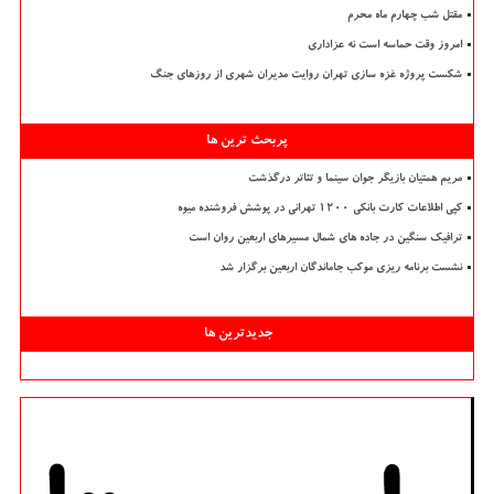
مقتل شب چهارم ماه محرم
امروز وقت حماسه است نه عزاداری
شکست پروژه غزه سازی تهران روایت مدیران شهری از روزهای جنگ
پربحث ترین ها
مریم همتیان بازیگر جوان سینما و تئاتر درگذشت
کپی اطلاعات کارت بانکی ۱۲۰۰ تهرانی در پوشش فروشنده میوه
ترافیک سنگین در جاده های شمال مسیرهای اربعین روان است
نشست برنامه ریزی موکب جاماندگان اربعین برگزار شد
جدیدترین ها