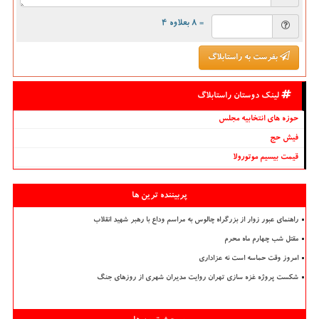
= ۸ بعلاوه ۴
بفرست به راستابلاگ
لینک دوستان راستابلاگ
حوزه های انتخابیه مجلس
فیش حج
قیمت بیسیم موتورولا
پربیننده ترین ها
راهنمای عبور زوار از بزرگراه چالوس به مراسم وداع با رهبر شهید انقلاب
مقتل شب چهارم ماه محرم
امروز وقت حماسه است نه عزاداری
شکست پروژه غزه سازی تهران روایت مدیران شهری از روزهای جنگ