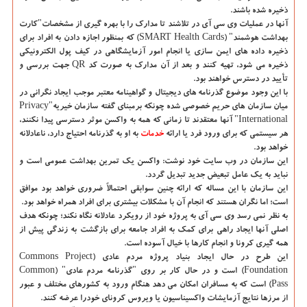
ذخیره شده باشند.
آنها در عملیات وی سی آی در تلاشند تا مدارک را با بهره گیری از مشخصات"کارت
بهداشت هوشمند" (SMART Health Cards) که بمنظور اجازه دادن به افراد برای
ذخیره داده های ایمن سازی یا انجام امور آزمایشگاهی در کیف پول الکترونیکی
ذخیره می شود، تهیه کنند و بعد از آن مدارک به صورت کد QR جهت بررسی و
تأیید در دسترس خواهند بود.
با این وجود موضوع گذرنامه های دیجیتال و گواهینامه معتبر موجب ایجاد نگرانی در
میان سازمان های حریم خصوصی شده چونکه برمبنای گفته سازمان خیریه"Privacy
International" آنها معتقدند تا زمانی که همه به واکسن موثر دسترسی پیدا نکنند،
هر سیستمی که برای ورود فرد یا ارائه
خدمات
به او به گذرنامه احتیاج دارد، ناعادلانه
خواهد بود.
این سازمان در وب سایت خود نوشت: واکسن یک تمرین بهداشت عمومی است و
نباید به یک عامل تبعیض جدید تبدیل گردد.
این سازمان با این مساله که ارائه چنین سوابقی احتمالاً ضروری خواهد بود موافق
است؛ اما نگران هستند که انجام آن با مشکلات بیشتری برای افراد همراه خواهد بود.
به نظر نمی رسد وی سی آی به پروژه خود از رویکرد عادلانه نگاه نکند؛ چونکه هدف
اصلی آنها ایجاد راهی برای کمک به افراد جامعه برای بازگشت به زندگی پیش از
همه گیری کرونا و انجام کارها با خیال آسوده است.
این طرح در حال ایجاد بنیاد پروژه مردم عادی (Commons Project
Foundation) است و در حال کار بر روی "گذرنامه مردم عادی" (Common
Pass) است که به مسافران امکان می دهد هنگام ورود به کشورهای مختلف و عبور
از مرزها نتایج آزمایشات واکسیناسیون یا ویروس کرونای خودرا عرضه کنند.