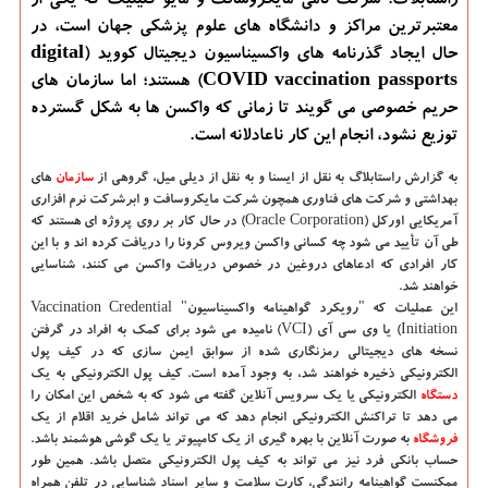
راستابلاگ: شرکت نامی مایکروسافت و مایو کلینیک که یکی از
معتبرترین مراکز و دانشگاه های علوم پزشکی جهان است، در
حال ایجاد گذرنامه های واکسیناسیون دیجیتال کووید (digital
COVID vaccination passports) هستند؛ اما سازمان های
حریم خصوصی می گویند تا زمانی که واکسن ها به شکل گسترده
توزیع نشود، انجام این کار ناعادلانه است.
به گزارش راستابلاگ به نقل از ایسنا و به نقل از دیلی میل
، گروهی از
سازمان
های
بهداشتی و شرکت های فناوری همچون شرکت مایکروسافت و ابرشرکت نرم افزاری
آمریکایی اورکل (Oracle Corporation) در حال کار بر روی پروژه ای هستند که
طی آن تأیید می شود چه کسانی واکسن ویروس کرونا را دریافت کرده اند و با این
کار افرادی که ادعاهای دروغین در خصوص دریافت واکسن می کنند، شناسایی
خواهند شد.
این عملیات که "رویکرد گواهینامه واکسیناسیون" Vaccination Credential
Initiation) یا وی سی آی (VCI) نامیده می شود برای کمک به افراد در گرفتن
نسخه های دیجیتالی رمزنگاری شده از سوابق ایمن سازی که در کیف پول
الکترونیکی ذخیره خواهند شد، به وجود آمده است. کیف پول الکترونیکی به یک
دستگاه
الکترونیکی یا یک سرویس آنلاین گفته می شود که به شخص این امکان را
می دهد تا تراکنش الکترونیکی انجام دهد که می تواند شامل خرید اقلام از یک
فروشگاه
به صورت آنلاین با بهره گیری از یک کامپیوتر یا یک گوشی هوشمند باشد.
حساب بانکی فرد نیز می تواند به کیف پول الکترونیکی متصل باشد. همین طور
ممکنست گواهینامه رانندگی، کارت سلامت و سایر اسناد شناسایی در تلفن همراه