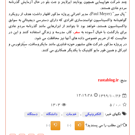
چند شرکت هواپیمایی همچون یونایتد ایرلاینز و جت بلو در حال آزمایش گذرنامه
مردم عادی هستند.
"پال میر" (Paul Meyer)، مدیر اجرائی پروژه مذکور اظهار داشت: هدف از رویکرد
گواهینامه واکسیناسیون توانمندسازی افرادی که دارای دسترسی دیجیتالی به سوابق
واکسیناسیون هستند، خواهد بود تا بتوانند از ابزارهایی مانند گذرنامه مردم عادی
برای بازگشت با خیال آسوده به
سفر
، کار، مدرسه و زندگی استفاده کنند و این در
حالیست که از حریم خصوصی داده های آنها نیز محافظت می شود.
در پروژه مذکور شرکت های مشهور حوزه فناوری مانند مایکروسافت، سِیْلزفورس و
اورکل و همین طور مایو کلینیک با یکدیگر همکاری می کنند.
منبع:
rastablog.ir
12:19:28
1399/10/26
1303
/ 5
0.0
تگهای خبر:
الكترونیكی
,
خدمات
,
دانشگاه‌
,
دستگاه
این مطلب را می پسندید؟
(0)
(0)