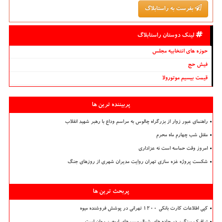
بفرست به راستابلاگ
لینک دوستان راستابلاگ
حوزه های انتخابیه مجلس
فیش حج
قیمت بیسیم موتورولا
پربیننده ترین ها
راهنمای عبور زوار از بزرگراه چالوس به مراسم وداع با رهبر شهید انقلاب
مقتل شب چهارم ماه محرم
امروز وقت حماسه است نه عزاداری
شکست پروژه غزه سازی تهران روایت مدیران شهری از روزهای جنگ
پربحث ترین ها
کپی اطلاعات کارت بانکی ۱۲۰۰ تهرانی در پوشش فروشنده میوه