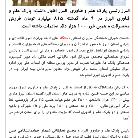
البرز رئیس پارک علم و فناوری البرز اظهار داشت: پارک علم و
فناوری البرز در 9 ماه گذشته 815 میلیارد تومان فروش
محصولات و همین طور 100 هزار دلار صادرات داشته است.
نشست شورای هماهنگی مدیران استانی
دستگاه
های تابعه وزارت امور اقتصادی و
دارایی استان البرز با حضور نمایندگان و مدیران دستگاه های تابعه وزارت اقتصاد و
دارایی همچون ابوالفضل فلاح مدیرکل امور اقتصادی و دارایی استان البرز و رئیس
شورای هماهنگی، محمدی مدیرکل امور مالیاتی، احمد ملکی راد دبیر کمیسیون
هماهنگی بانک ها، علیرضا نصرت فر مدیر بورس منطقه ای استان، علی پور اداره
اموال تملیکی استان، محمد باقر طبیعی نژاد معاون مدیرعامل بیمه ایران و... در
پارک علم و فناوری البرز انجام شد.
به گزارش راستابلاگ به نقل از ایسنا، به نقل از پارک علم و فناوری البرز، مهدی
عباسی در این جلسه ضمن اشاره به مزیت های استان البرزگفت: استان البرز دارای
بیش از ۱۳۰ هزار دانشجو، ۲۵۰۰ نفر عضو هیات علمی، ۳۵ مرکز پژوهشی، ۵۵
مرکز آموزش عالی، ۳۵۰۰ واحد صنعتی و ۱۵۰ برند ملی و ۲۵ شهرک و ناحیه
صنعتی و دو پارک علم و فناوری است که مزیت متفاوتی را برای استان فراهم می
آورد.
رئیس پارک علم و فناوری البرز و مجتمع تحقیقاتی شهدای جهاددانشگاهی ضمن
اشاره به اینکه استان البرز قطب کریدور حمل و نقل شمالی و جنوبی و شرقی و غربی