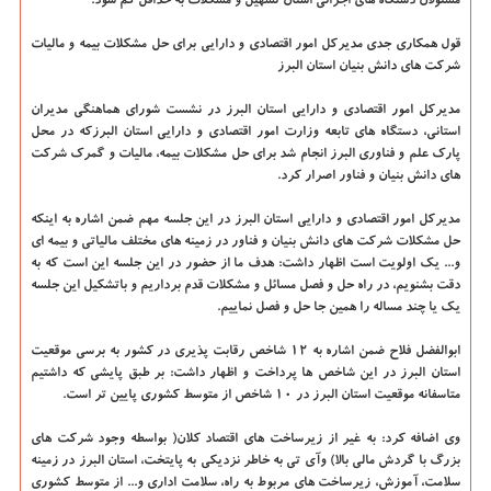
مسئولان دستگاه های اجرائی استان تسهیل و مشکلات به حداقل کم شود.
قول همکاری جدی مدیرکل امور اقتصادی و دارایی برای حل مشکلات بیمه و مالیات
شرکت های دانش بنیان استان البرز
مدیرکل امور اقتصادی و دارایی استان البرز در نشست شورای هماهنگی مدیران
استانی، دستگاه های تابعه وزارت امور اقتصادی و دارایی استان البرزکه در محل
پارک علم و فناوری البرز انجام شد برای حل مشکلات بیمه، مالیات و گمرک شرکت
های دانش بنیان و فناور اصرار کرد.
مدیرکل امور اقتصادی و دارایی استان البرز در این جلسه مهم ضمن اشاره به اینکه
حل مشکلات شرکت های دانش بنیان و فناور در زمینه های مختلف مالیاتی و بیمه ای
و... یک اولویت است اظهار داشت: هدف ما از حضور در این جلسه این است که به
دقت بشنویم، در راه حل و فصل مسائل و مشکلات قدم برداریم و باتشکیل این جلسه
یک یا چند مساله را همین جا حل و فصل نماییم.
ابوالفضل فلاح ضمن اشاره به ۱۲ شاخص رقابت پذیری در کشور به برسی موقعیت
استان البرز در این شاخص ها پرداخت و اظهار داشت: بر طبق پایشی که داشتیم
متاسفانه موقعیت استان البرز در ۱۰ شاخص از متوسط کشوری پایین تر است.
وی اضافه کرد: به غیر از زیرساخت های اقتصاد کلان( بواسطه وجود شرکت های
بزرگ با گردش مالی بالا) وآی تی به خاطر نزدیکی به پایتخت، استان البرز در زمینه
سلامت، آموزش، زیرساخت های مربوط به راه، سلامت اداری و... از متوسط کشوری