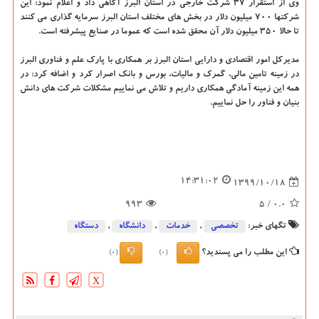
وی از استقرار ۳۷ شرکت خارجی در استان البرز آگاهی داد و اعلام نمود: این
شرکتها ۷۰۰ میلیون دلار در بخش های مختلف استان البرز سرمایه گذاری می کنند
تا حالا ۳۵۰ میلیون دلار آن محقق شده است که عموما در صنایع پیشرفته است.
مدیرکل امور اقتصادی و دارایی استان البرز بر همکاری با پارک علم و فناوری البرز
در زمینه تامین مالی، گمرک و مالیات، بورس و بانک اصرار کرد و اضافه کرد: در
همه این زمینه آمادگی همکاری داریم و تلاش می نماییم مشکلات شرکت های دانش
بنیان و فناور را حل نماییم.
14:31:02
1399/10/18
993
/ 5
0.0
تگهای خبر:
تخصصی
,
خدمات
,
دانشگاه‌
,
دستگاه
این مطلب را می پسندید؟
(0)
(0)
X