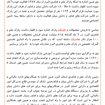
وی ضمن اشاره به اینکه پارک علم و فناوری البرز از سال ۱۳۸۷ فعالیت خودرا آغاز
نموده است اظهار داشت: تا حالا ۱۸۰ شرکت دانش بنیان و فناور از طرف این پارک
مورد حمایت قرار گرفته و ۱۱۲۴ نفر از جوانان تحصیل کرده و نخبه در این پارک
در قالب شرکت های فناور و دانش بنیان فعالیت دارند و دارای سابقه بیمه تامین
اجتماعی هستند.
عباسی به فروش محصولات و
خدمات
پارک اشاره نمود و اظهار داشت: پارک علم و
فناوری البرز در ۹ ماه گذشته ۸۱۵ میلیارد تومان فروش محصولات و همین طور
۱۰۰ هزار دلار
صادرات
داشته است. که در تلاش هستیم با راه اندازی نخستین
گمرک تخصصی در پارک علم و فناوری البرز صادرات خودرا به ۵۰ برابر برسانیم.
وی به برگزاری دوره های توانمندسازی و آموزشی پارک اشاره نمود و اظهار داشت:
۱۱۴۱۰ نفر ساعت دوره آموزشی ترویجی و توانمندسازی در این پارک انجام شده
که نسبت به سال قبل با همه شرایط کرونائی دوبرابر شده است. همین طور امسال ۸
رویداد در پارک برنامه ریزی و اجرا شده است.
رئیس پارک علم و فناوری استان البرز ضمن اشاره به همکاریهای اداره مالیاتی و
گمرکی با شرکت های دانش بنیان و فناورضمن تشکر از مهندس فلاح مدیرکل امور
اقتصادی و دارایی استان البرز در همکاریهای بیمه برای شرکت های دانش بنیان
خطاب به مدیران دستگاه های اجرائی در این عرصه عنوان کرد: بحث تسهیل امور
مالیاتی، گمرکی و بیمه برای شرکت های دانش بنیان و فناور بسیار اهمیت دارد و
انتظار ما این است که بان امور با راه اندازی شعب ویژه و همین طور همکاری